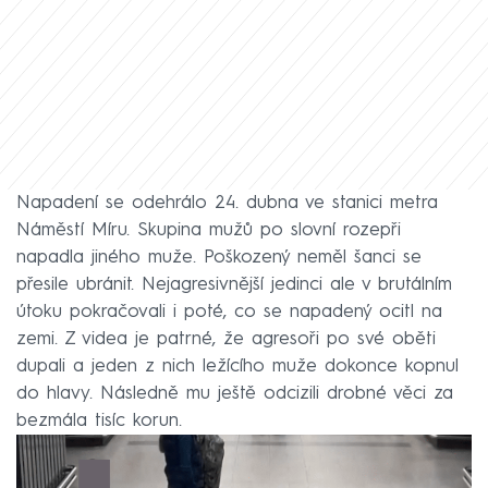
Napadení se odehrálo 24. dubna ve stanici metra
Náměstí Míru. Skupina mužů po slovní rozepři
napadla jiného muže. Poškozený neměl šanci se
přesile ubránit. Nejagresivnější jedinci ale v brutálním
útoku pokračovali i poté, co se napadený ocitl na
zemi. Z videa je patrné, že agresoři po své oběti
dupali a jeden z nich ležícího muže dokonce kopnul
do hlavy. Následně mu ještě odcizili drobné věci za
bezmála tisíc korun.