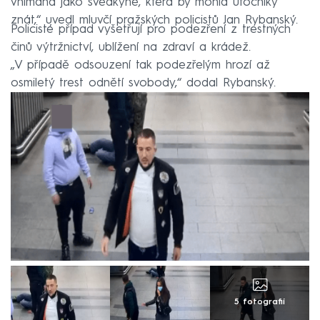
vnímána jako svědkyně, která by mohla útočníky
znát,“ uvedl mluvčí pražských policistů Jan Rybanský.
Policisté případ vyšetřují pro podezření z trestných
činů výtržnictví, ublížení na zdraví a krádež.
„V případě odsouzení tak podezřelým hrozí až
osmiletý trest odnětí svobody,“ dodal Rybanský.
5 fotografií