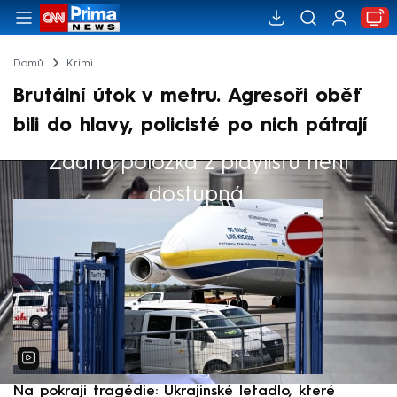
Domů
Krimi
Brutální útok v metru. Agresoři oběť
bili do hlavy, policisté po nich pátrají
Žádná položka z playlistu není
Výběr redakce
dostupná.
Na pokraji tragédie: Ukrajinské letadlo, které
P