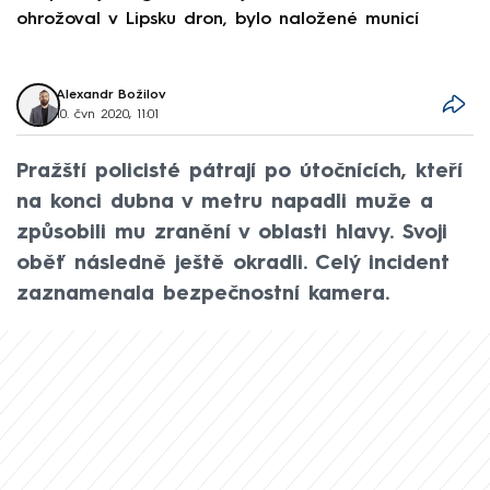
ohrožoval v Lipsku dron, bylo naložené municí
e
Alexandr Božilov
10. čvn 2020, 11:01
Pražští policisté pátrají po útočnících, kteří
na konci dubna v metru napadli muže a
způsobili mu zranění v oblasti hlavy. Svoji
oběť následně ještě okradli. Celý incident
zaznamenala bezpečnostní kamera.