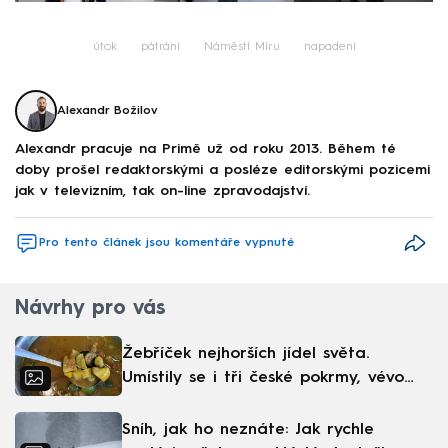
útok
pátrání
Náměstí Míru
napadení
Alexandr Božilov
Alexandr pracuje na Primě už od roku 2013. Během té
doby prošel redaktorskými a posléze editorskými pozicemi
jak v televizním, tak on-line zpravodajství.
Pro tento článek jsou komentáře vypnuté
Návrhy pro vás
Žebříček nejhorších jídel světa.
Umístily se i tři české pokrmy, vévodí
skandinávská kuchyně
Sníh, jak ho neznáte: Jak rychle