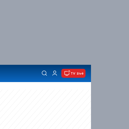
TV živě