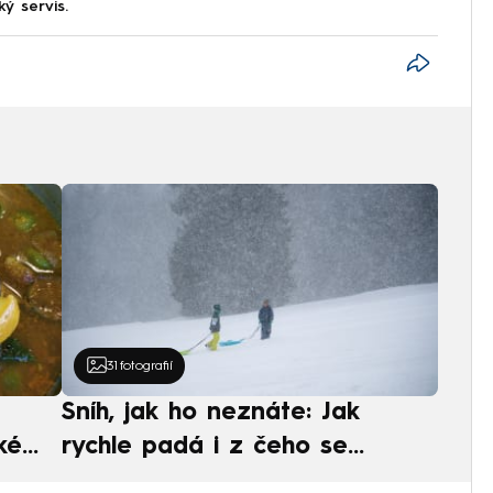
ký servis.
31
fotografií
Sníh, jak ho neznáte: Jak
ké
rychle padá i z čeho se
ská
skládá. A vločky nejsou bílé