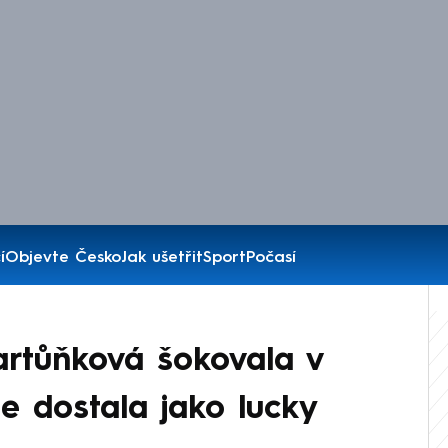
í
Objevte Česko
Jak ušetřit
Sport
Počasí
artůňková šokovala v
e dostala jako lucky