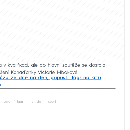
 kvalifikaci, ale do hlavní soutěže se dostala
ášení Kanaďanky Victorie Mbokové.
ůžu ze dne na den, připustil Jágr na křtu
y
iled to fetch
Jaromír Jágr
tenista
sport