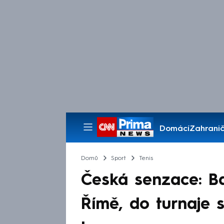
Domácí
Zahranič
Pořady
Domů
Sport
Tenis
Česká senzace: B
Římě, do turnaje s