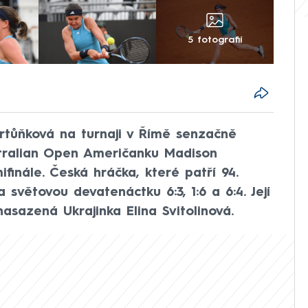
5 fotografií
artůňková na turnaji v Římě senzačně
stralian Open Američanku Madison
finále. Česká hráčka, které patří 94.
 světovou devatenáctku 6:3, 1:6 a 6:4. Její
sazená Ukrajinka Elina Svitolinová.