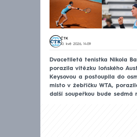
ČTK
10. kvě 2026, 14:09
Dvacetiletá tenistka Nikola B
porazila vítězku loňského Au
Keysovou a postoupila do osmi
místo v žebříčku WTA, porazila
další soupeřkou bude sedmá na