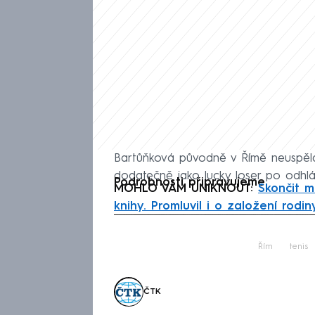
Bartůňková původně v Římě neuspěla v
dodatečně jako lucky loser po odhl
Podrobnosti připravujeme.
MOHLO VÁM UNIKNOUT:
Skončit m
knihy. Promluvil i o založení rodin
Fa
Řím
tenis
ČTK