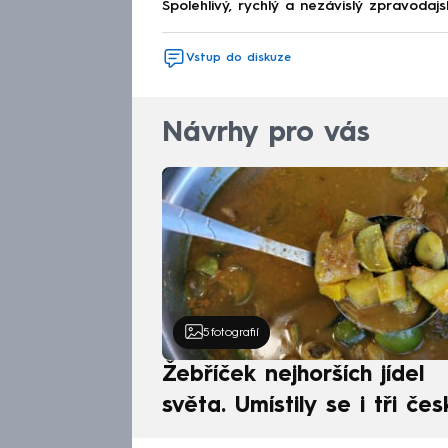
Spolehlivý, rychlý a nezávislý zpravodajs
Vstup do diskuze
Návrhy pro vás
5
fotografií
Žebříček nejhorších jídel
světa. Umístily se i tři čes
pokrmy, vévodí skandináv