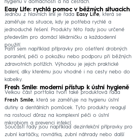
hygienu v domácnosti a na cestách.
Easy Life: rychlá pomoc v běžných situacích
Jednou z hlavních linií je řada
Easy Life
, která se
zaměřuje na situace, kdy je potřeba rychlé a
jednoduché řešení. Produkty této řady jsou určené
především pro domácí lékárničku a každodenní
použití.
Patří sem například přípravky pro ošetření drobných
poranění, péči o pokožku nebo podporu při běžných
zdravotních potížích. Výhodou je jejich praktické
balení, díky kterému jsou vhodné i na cesty nebo do
kabelky.
Fresh Smile: moderní přístup k ústní hygieně
Velkou část portfolia tvoří také produktová řada
Fresh Smile
, která se zaměřuje na hygienu ústní
dutiny a dentálních pomůcek. Tyto produkty reagují
na rostoucí důraz na komplexní péči o ústní
mikrobiom a prevenci infekcí.
Součástí řady jsou například dezinfekční přípravky pro
zubní kartáčky, rovnátka, zubní náhrady nebo další