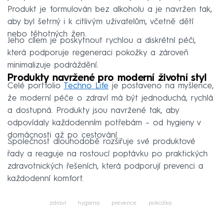
Produkt je formulován bez alkoholu a je navržen tak,
aby byl šetrný i k citlivým uživatelům, včetně dětí
nebo těhotných žen.
Jeho cílem je poskytnout rychlou a diskrétní péči,
která podporuje regeneraci pokožky a zároveň
minimalizuje podráždění.
Produkty navržené pro moderní životní styl
Celé portfolio
Techno Life
je postaveno na myšlence,
že moderní péče o zdraví má být jednoduchá, rychlá
a dostupná. Produkty jsou navržené tak, aby
odpovídaly každodenním potřebám – od hygieny v
domácnosti až po cestování.
Společnost dlouhodobě rozšiřuje své produktové
řady a reaguje na rostoucí poptávku po praktických
zdravotnických řešeních, která podporují prevenci a
každodenní komfort.
zdraví
hygiena
prevence
pokožka