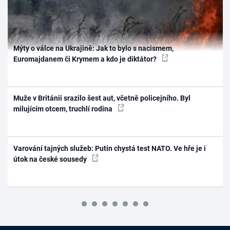
Mýty o válce na Ukrajině: Jak to bylo s nacismem,
Euromajdanem či Krymem a kdo je diktátor?
Muže v Británii srazilo šest aut, včetně policejního. Byl
milujícím otcem, truchlí rodina
Varování tajných služeb: Putin chystá test NATO. Ve hře je i
útok na české sousedy