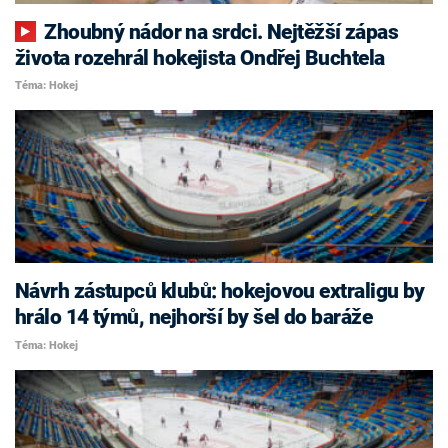
Zhoubný nádor na srdci. Nejtěžší zápas
života rozehrál hokejista Ondřej Buchtela
Téma: Hokej
Návrh zástupců klubů: hokejovou extraligu by
hrálo 14 týmů, nejhorší by šel do baráže
Téma: Hokej