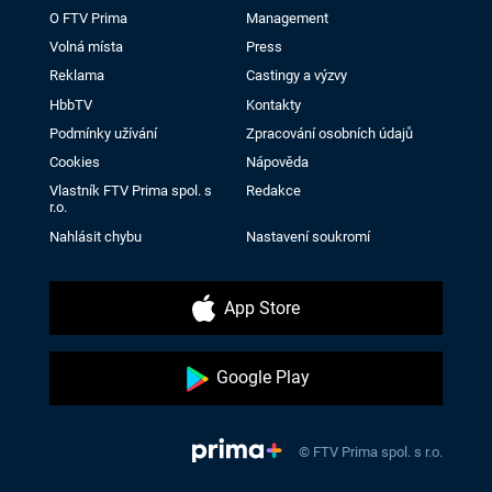
O FTV Prima
Management
Volná místa
Press
Reklama
Castingy a výzvy
HbbTV
Kontakty
Podmínky užívání
Zpracování osobních údajů
Cookies
Nápověda
Vlastník FTV Prima spol. s
Redakce
r.o.
Nahlásit chybu
Nastavení soukromí
App Store
Google Play
© FTV Prima spol. s r.o.