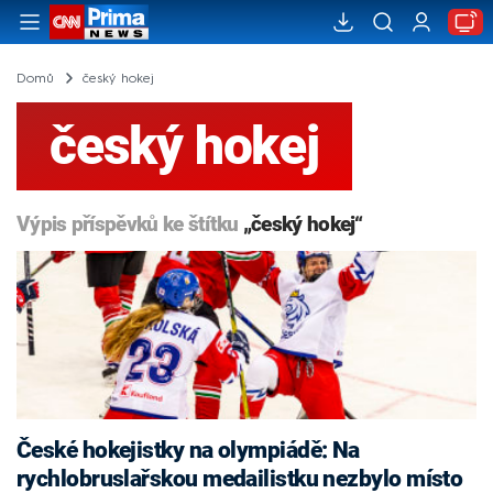
Domů
český hokej
český hokej
Výpis příspěvků ke štítku
„český hokej“
České hokejistky na olympiádě: Na
rychlobruslařskou medailistku nezbylo místo