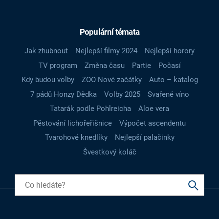
Populární témata
Jak zhubnout
Nejlepší filmy 2024
Nejlepší horory
TV program
Změna času
Partie
Počasí
Kdy budou volby
ZOO Nové začátky
Auto – katalog
7 pádů Honzy Dědka
Volby 2025
Svařené víno
Tatarák podle Pohlreicha
Aloe vera
Pěstování lichořeřišnice
Výpočet ascendentu
Tvarohové knedlíky
Nejlepší palačinky
Švestkový koláč