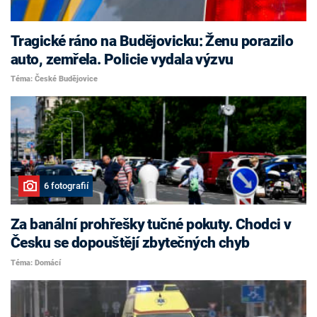
Tragické ráno na Budějovicku: Ženu porazilo
auto, zemřela. Policie vydala výzvu
Téma: České Budějovice
6 fotografií
Za banální prohřešky tučné pokuty. Chodci v
Česku se dopouštějí zbytečných chyb
Téma: Domácí