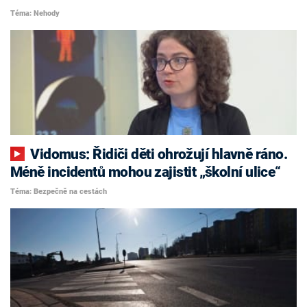
Téma: Nehody
Vidomus: Řidiči děti ohrožují hlavně ráno.
Méně incidentů mohou zajistit „školní ulice“
Téma: Bezpečně na cestách