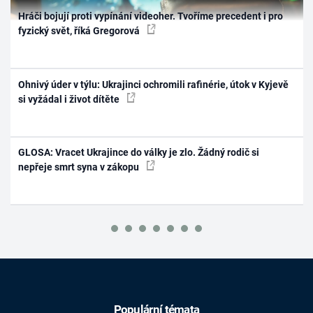
Hráči bojují proti vypínání videoher. Tvoříme precedent i pro
fyzický svět, říká Gregorová
Ohnivý úder v týlu: Ukrajinci ochromili rafinérie, útok v Kyjevě
si vyžádal i život dítěte
GLOSA: Vracet Ukrajince do války je zlo. Žádný rodič si
nepřeje smrt syna v zákopu
Populární témata