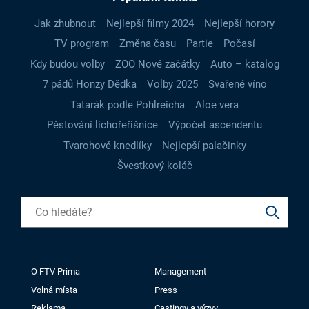
Jak zhubnout
Nejlepší filmy 2024
Nejlepší horory
TV program
Změna času
Partie
Počasí
Kdy budou volby
ZOO Nové začátky
Auto – katalog
7 pádů Honzy Dědka
Volby 2025
Svařené víno
Tatarák podle Pohlreicha
Aloe vera
Pěstování lichořeřišnice
Výpočet ascendentu
Tvarohové knedlíky
Nejlepší palačinky
Švestkový koláč
O FTV Prima
Management
Volná místa
Press
Reklama
Castingy a výzvy