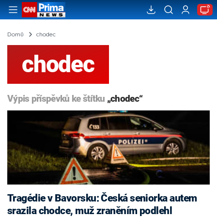
Domů
chodec
chodec
Výpis příspěvků ke štítku
„chodec“
Tragédie v Bavorsku: Česká seniorka autem
srazila chodce, muž zraněním podlehl