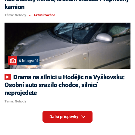
kamion
Téma: Nehody
Aktualizováno
■
6 fotografií
Drama na silnici u Hodějic na Vyškovsku:
Osobní auto srazilo chodce, silnicí
neprojedete
Téma: Nehody
Další příspěvky