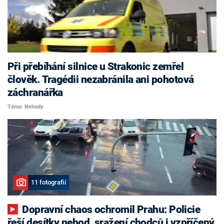
Při přebíhání silnice u Strakonic zemřel
člověk. Tragédii nezabránila ani pohotová
záchranářka
Téma: Nehody
11 fotografií
Dopravní chaos ochromil Prahu: Policie
řeší desítky nehod, sražení chodců i vzpříčený