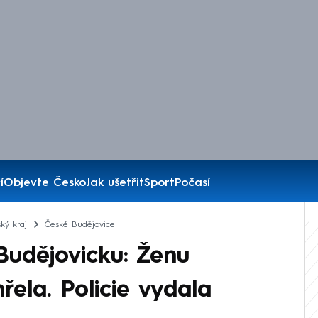
í
Objevte Česko
Jak ušetřit
Sport
Počasí
ký kraj
České Budějovice
Budějovicku: Ženu
řela. Policie vydala