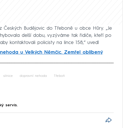
ci z Českých Budějovic do Třeboně u obce Hůry. „Je
hybovala delší dobu, vyzýváme tak řidiče, kteří po
 aby kontaktovali policisty na lince 158,“ uvedl
 nehoda u Velkých Němčic. Zemřel oblíbený
iled to fetch
silnice
dopravní nehoda
Třeboň
ký servis.