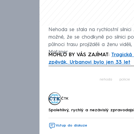
Nehoda se stala na rychlostní silni
možné, že se chodkyně po silnici po
půlnoci trasu projížděli a ženu viděli,
Matzner.
MOHLO BY VÁS ZAJÍMAT:
Tragická
zpěvák, Urbanovi bylo jen 33 let
Fa
nehoda
policie
ČTK
Spolehlivý, rychlý a nezávislý zpravodajs
Vstup do diskuze