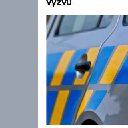
výzvu