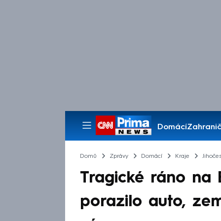
Domácí
Zahranič
Pořady
Domů
Zprávy
Domácí
Kraje
Jihočes
Tragické ráno na 
porazilo auto, zem