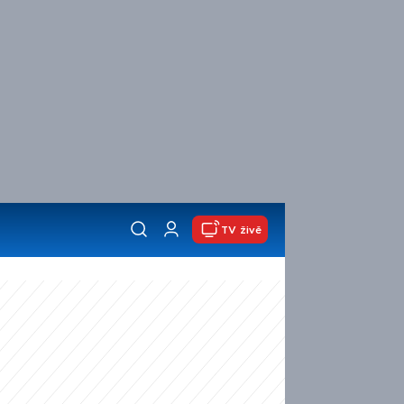
TV živě