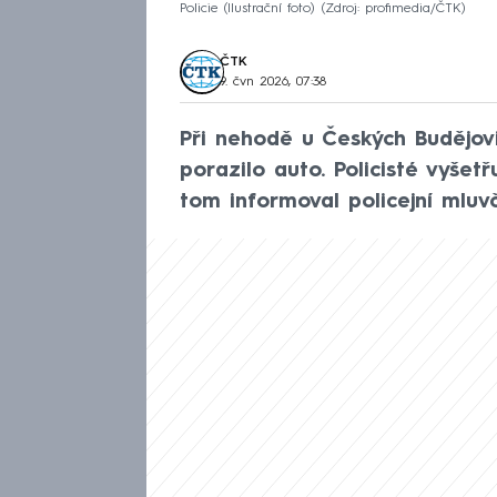
Policie (Ilustrační foto)
Zdroj: profimedia/ČTK
ČTK
9. čvn 2026, 07:38
Při nehodě u Českých Budějov
porazilo auto. Policisté vyšetř
tom informoval policejní mluvčí