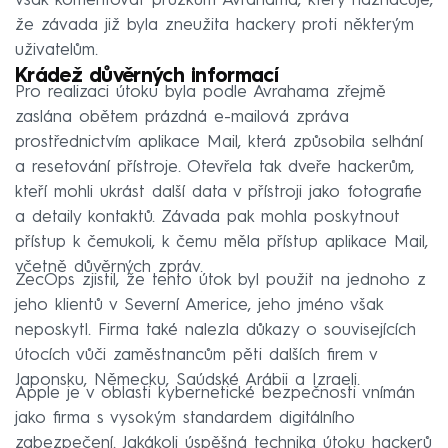
však komentovat průzkum Avrahama, který naznačuje,
že závada již byla zneužita hackery proti některým
uživatelům.
Krádež důvěrných informací
Pro realizaci útoku byla podle Avrahama zřejmě
zaslána obětem prázdná e-mailová zpráva
prostřednictvím aplikace Mail, která způsobila selhání
a resetování přístroje. Otevřela tak dveře hackerům,
kteří mohli ukrást další data v přístroji jako fotografie
a detaily kontaktů. Závada pak mohla poskytnout
přístup k čemukoli, k čemu měla přístup aplikace Mail,
včetně důvěrných zpráv.
ZecOps zjistil, že tento útok byl použit na jednoho z
jeho klientů v Severní Americe, jeho jméno však
neposkytl. Firma také nalezla důkazy o souvisejících
útocích vůči zaměstnancům pěti dalších firem v
Japonsku, Německu, Saúdské Arábii a Izraeli.
Apple je v oblasti kybernetické bezpečnosti vnímán
jako firma s vysokým standardem digitálního
zabezpečení. Jakákoli úspěšná technika útoku hackerů