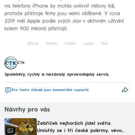
na telefony iPhone by mohla ovlivnit miliony lidí,
protože přístroje firmy jsou velmi oblíbené. V roce
2019 měl Apple podle svých slov v aktivním užívání
kolem 900 milionů přístrojů.
iPhone
telefon
Hacker
Apple
iPad
ČTK
Spolehlivý, rychlý a nezávislý zpravodajský servis.
Pro tento článek jsou komentáře vypnuté
Návrhy pro vás
Žebříček nejhorších jídel světa.
Umístily se i tři české pokrmy, vévodí