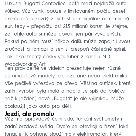
Luxusní Bugatti Centodieci patří mezi nejdražší auta
vůbec. Vůz vznikl pouze v limitovaném počtu deseti
exemplářů a každý z nich stojí minimálně osm milionů
eur, tedy v přepočtu asi 213 milionů korun. Je zřejmé,
že tohle auto si může dovolit jen pár vyvolených.
Pokud po něm touží někdo další, může zapojit i svou
zručnost a fantazii a sen si alespoň částečně splnit.
Tak jako známý čínský youtuber z kanálu ND
Woodworking Art.
Ten pravidelně ve videích prezentuje nejen různé
automobilové modely, ale i zbraně nebo elektroniku.
Vše pečlivě vyřezává ze dřeva. Většina autíček, které
zatím vyrobil, byla malá a hodila se spíš do poličky
než k ježdění, nové „Bugatti“ je ale výjimkou. Může
posloužit jako auto pro děti.
Jezdí, ale pomalu
Vůz má opravdové čelní sklo, funkční světlomety i
zadní brzdová světla. Dveře se otevírají a řízení také
funguje. K pohonu slouží malý elektromotor, který