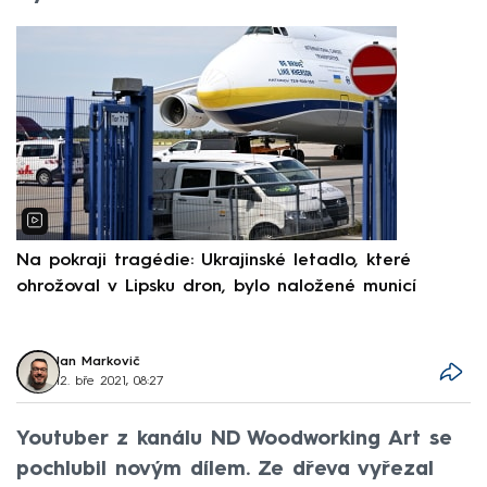
Na pokraji tragédie: Ukrajinské letadlo, které
P
ohrožoval v Lipsku dron, bylo naložené municí
e
Jan Markovič
12. bře 2021, 08:27
Youtuber z kanálu ND Woodworking Art se
pochlubil novým dílem. Ze dřeva vyřezal