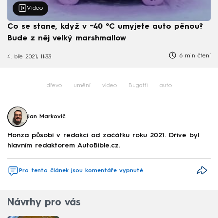
Video
Co se stane, když v −40 °C umyjete auto pěnou?
Bude z něj velký marshmallow
6 min čtení
4. bře 2021, 11:33
dřevo
umění
video
Bugatti
auto
Jan Markovič
Honza působí v redakci od začátku roku 2021. Dříve byl
hlavním redaktorem AutoBible.cz.
Pro tento článek jsou komentáře vypnuté
Návrhy pro vás