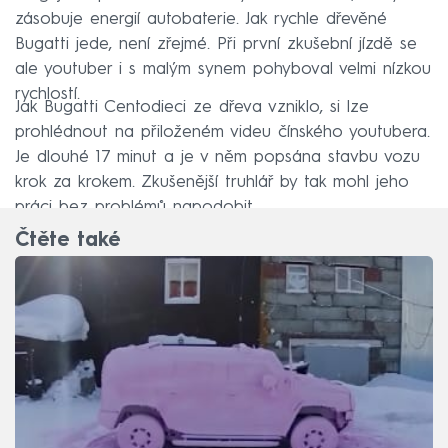
zásobuje energií autobaterie. Jak rychle dřevěné
Bugatti jede, není zřejmé. Při první zkušební jízdě se
ale youtuber i s malým synem pohyboval velmi nízkou
rychlostí.
Jak Bugatti Centodieci ze dřeva vzniklo, si lze
prohlédnout na přiloženém videu čínského youtubera.
Je dlouhé 17 minut a je v něm popsána stavbu vozu
krok za krokem. Zkušenější truhlář by tak mohl jeho
práci bez problémů napodobit.
Čtěte také