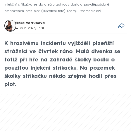
Injekční stříkačka se do areálu zahrady dostala pravděpodobně
přehozením přes plot. (Ilustrační foto)
Zdroj: Profimedia.cz
Eliška Votrubová
14. dub 2023, 13:01
K hrozivému incidentu vyjížděli plzeňští
strážníci ve čtvrtek ráno. Malá dívenka se
totiž při hře na zahradě školky bodla o
použitou injekční stříkačku. Na pozemek
školky stříkačku někdo zřejmě hodil přes
plot.