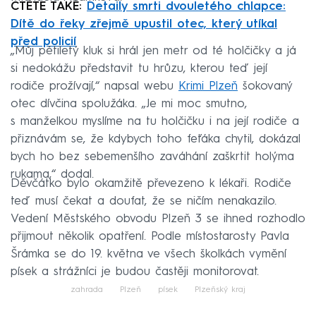
ČTĚTE TAKÉ:
Detaily smrti dvouletého chlapce:
Dítě do řeky zřejmě upustil otec, který utíkal
před policií
„Můj pětiletý kluk si hrál jen metr od té holčičky a já
si nedokážu představit tu hrůzu, kterou teď její
rodiče prožívají,“ napsal webu
Krimi Plzeň
šokovaný
otec dívčina spolužáka. „Je mi moc smutno,
s manželkou myslíme na tu holčičku i na její rodiče a
přiznávám se, že kdybych toho feťáka chytil, dokázal
bych ho bez sebemenšího zaváhání zaškrtit holýma
rukama,“ dodal.
Děvčátko bylo okamžitě převezeno k lékaři. Rodiče
teď musí čekat a doufat, že se ničím nenakazilo.
Vedení Městského obvodu Plzeň 3 se ihned rozhodlo
přijmout několik opatření. Podle místostarosty Pavla
Šrámka se do 19. května ve všech školkách vymění
písek a strážníci je budou častěji monitorovat.
zahrada
Plzeň
písek
Plzeňský kraj