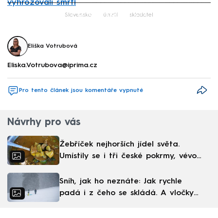
vyhrožovali smrtí
Failed to fetch
Slovensko
úmrtí
skladatel
Eliška Votrubová
Eliska.Votrubova@iprima.cz
Pro tento článek jsou komentáře vypnuté
Návrhy pro vás
Žebříček nejhorších jídel světa.
Umístily se i tři české pokrmy, vévodí
skandinávská kuchyně
Sníh, jak ho neznáte: Jak rychle
padá i z čeho se skládá. A vločky
nejsou bílé