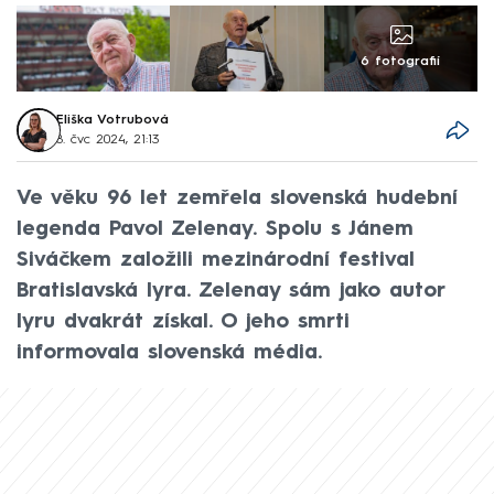
6 fotografií
Eliška Votrubová
8. čvc 2024, 21:13
Ve věku 96 let zemřela slovenská hudební
legenda Pavol Zelenay. Spolu s Jánem
Siváčkem založili mezinárodní festival
Bratislavská lyra. Zelenay sám jako autor
lyru dvakrát získal. O jeho smrti
informovala slovenská média.