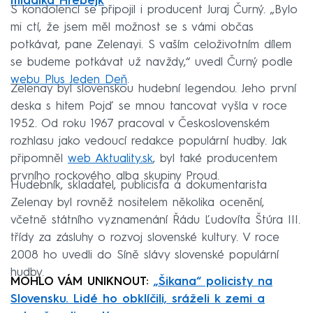
mladíka Hřebejk
S kondolencí se připojil i producent Juraj Čurný. „Bylo
mi ctí, že jsem měl možnost se s vámi občas
potkávat, pane Zelenayi. S vaším celoživotním dílem
se budeme potkávat už navždy,“ uvedl Čurný podle
webu Plus Jeden Deň
.
Zelenay byl slovenskou hudební legendou. Jeho první
deska s hitem Pojď se mnou tancovat vyšla v roce
1952. Od roku 1967 pracoval v Československém
rozhlasu jako vedoucí redakce populární hudby. Jak
připomněl
web Aktuality.sk
, byl také producentem
prvního rockového alba skupiny Proud.
Hudebník, skladatel, publicista a dokumentarista
Zelenay byl rovněž nositelem několika ocenění,
včetně státního vyznamenání Řádu Ľudovíta Štúra III.
třídy za zásluhy o rozvoj slovenské kultury. V roce
2008 ho uvedli do Síně slávy slovenské populární
hudby.
MOHLO VÁM UNIKNOUT:
„Šikana“ policisty na
Slovensku. Lidé ho obklíčili, sráželi k zemi a