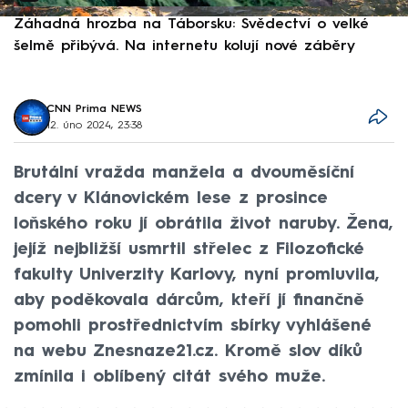
Záhadná hrozba na Táborsku: Svědectví o velké
S
šelmě přibývá. Na internetu kolují nové záběry
d
CNN Prima NEWS
12. úno 2024, 23:38
Brutální vražda manžela a dvouměsíční
dcery v Klánovickém lese z prosince
loňského roku jí obrátila život naruby. Žena,
jejíž nejbližší usmrtil střelec z Filozofické
fakulty Univerzity Karlovy, nyní promluvila,
aby poděkovala dárcům, kteří jí finančně
pomohli prostřednictvím sbírky vyhlášené
na webu Znesnaze21.cz. Kromě slov díků
zmínila i oblíbený citát svého muže.