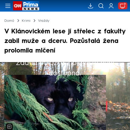
Domů
Krimi
Vraždy
V Klánovickém lese jí střelec z fakulty
zabil muže a dceru. Pozůstalá žena
prolomila mlčení
Žádná položka z playlistu není
Výběr redakce
dostupná.