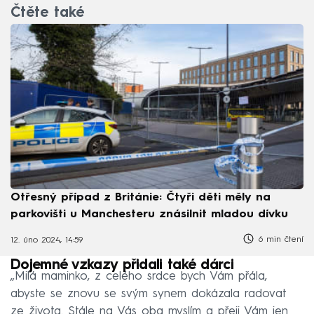
Čtěte také
Otřesný případ z Británie: Čtyři děti měly na
parkovišti u Manchesteru znásilnit mladou dívku
6 min čtení
12. úno 2024, 14:59
Dojemné vzkazy přidali také dárci
„Milá maminko, z celého srdce bych Vám přála,
abyste se znovu se svým synem dokázala radovat
ze života. Stále na Vás oba myslím a přeji Vám jen