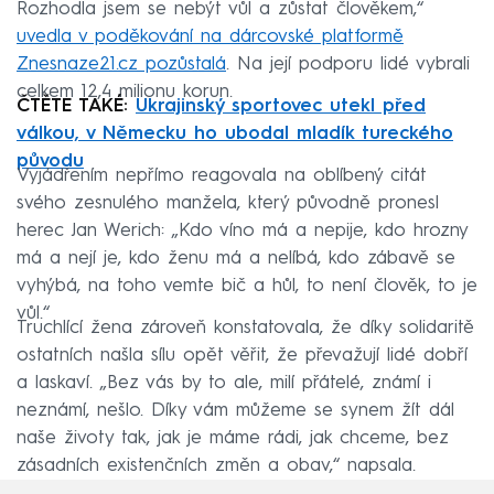
Rozhodla jsem se nebýt vůl a zůstat člověkem,“
uvedla v poděkování na dárcovské platformě
Znesnaze21.cz pozůstalá
. Na její podporu lidé vybrali
celkem 12,4 milionu korun.
ČTĚTE TAKÉ:
Ukrajinský sportovec utekl před
válkou, v Německu ho ubodal mladík tureckého
původu
Vyjádřením nepřímo reagovala na oblíbený citát
svého zesnulého manžela, který původně pronesl
herec Jan Werich: „Kdo víno má a nepije, kdo hrozny
má a nejí je, kdo ženu má a nelíbá, kdo zábavě se
vyhýbá, na toho vemte bič a hůl, to není člověk, to je
vůl.“
Truchlící žena zároveň konstatovala, že díky solidaritě
ostatních našla sílu opět věřit, že převažují lidé dobří
a laskaví. „Bez vás by to ale, milí přátelé, známí i
neznámí, nešlo. Díky vám můžeme se synem žít dál
naše životy tak, jak je máme rádi, jak chceme, bez
zásadních existenčních změn a obav,“ napsala.