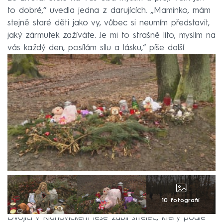
to dobré,“ uvedla jedna z darujících. „Maminko, mám
stejně staré děti jako vy, vůbec si neumím představit,
jaký zármutek zažíváte. Je mi to strašně líto, myslím na
vás každý den, posílám sílu a lásku,“ píše další.
10 fotografií
Dvojici v Klánovickém lese zabil střelec, který podle