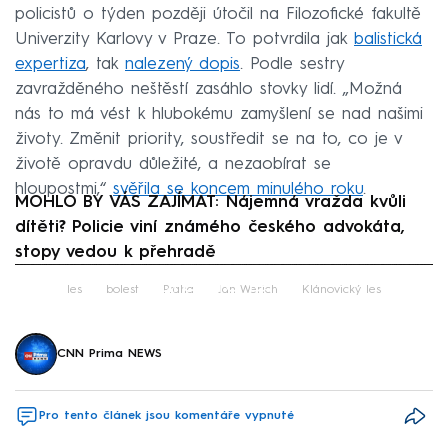
policistů o týden později útočil na Filozofické fakultě
Univerzity Karlovy v Praze. To potvrdila jak
balistická
expertiza
, tak
nalezený dopis
. Podle sestry
zavražděného neštěstí zasáhlo stovky lidí. „Možná
nás to má vést k hlubokému zamyšlení se nad našimi
životy. Změnit priority, soustředit se na to, co je v
životě opravdu důležité, a nezaobírat se
hloupostmi,“
svěřila se koncem minulého roku
.
MOHLO BY VÁS ZAJÍMAT: Nájemná vražda kvůli
dítěti? Policie viní známého českého advokáta,
stopy vedou k přehradě
Failed to fetch
les
bolest
Praha
Jan Werich
Klánovický les
CNN Prima NEWS
Pro tento článek jsou komentáře vypnuté