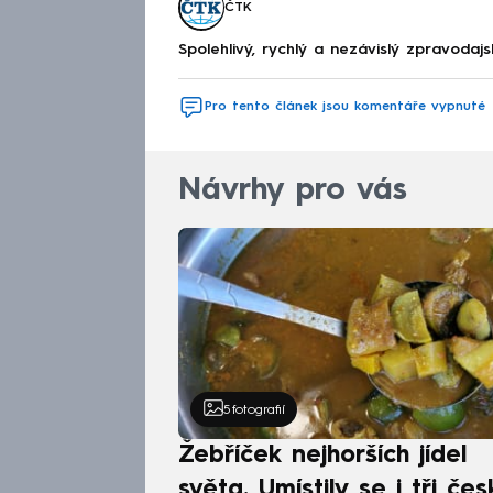
ČTK
Spolehlivý, rychlý a nezávislý zpravodajs
Pro tento článek jsou komentáře vypnuté
Návrhy pro vás
5
fotografií
Žebříček nejhorších jídel
světa. Umístily se i tři čes