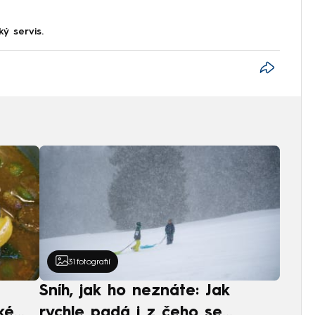
ký servis.
31
fotografií
Sníh, jak ho neznáte: Jak
ké
rychle padá i z čeho se