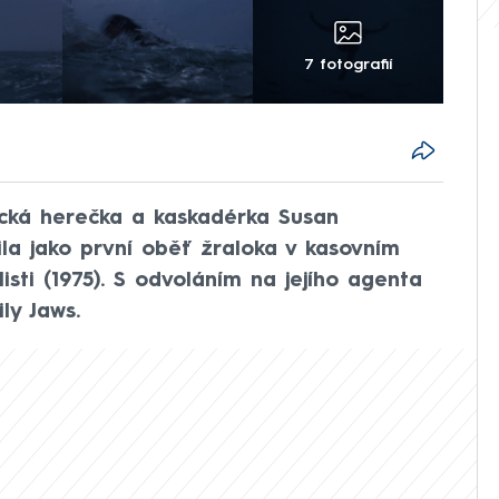
7 fotografií
cká herečka a kaskadérka Susan
ila jako první oběť žraloka v kasovním
sti (1975). S odvoláním na jejího agenta
ly Jaws.