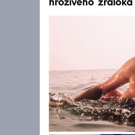
hrozivého žraloka