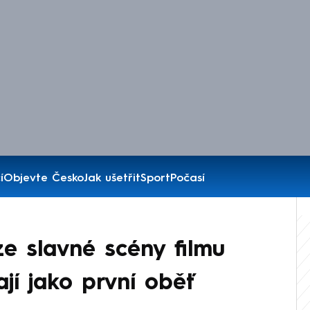
í
Objevte Česko
Jak ušetřit
Sport
Počasí
e slavné scény filmu
nají jako první oběť