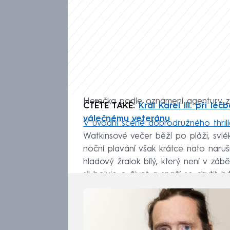
Herečka podle oznámení agentury zem
ČTĚTE TAKÉ:
Král Karel III. při lé
válečnému veteránu
V úvodní scéně dobrodružného thrille
Watkinsové večer běží po pláži, svlé
noční plavání však krátce nato naru
hladový žralok bílý, který není v zá
sil bojuje o život a snaží se chytit bó