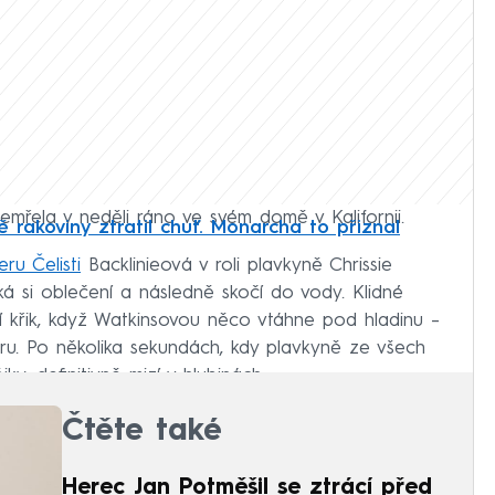
řela v neděli ráno ve svém domě v Kalifornii.
čbě rakoviny ztratil chuť. Monarcha to přiznal
ru Čelisti
Backlinieová v roli plavkyně Chrissie
ká si oblečení a následně skočí do vody. Klidné
ší křik, když Watkinsovou něco vtáhne pod hladinu –
běru. Po několika sekundách, kdy plavkyně ze všech
jky, definitivně mizí v hlubinách.
Čtěte také
Herec Jan Potměšil se ztrácí před