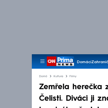
Domácí
Zahranič
Pořady
Domů
Kultura
Filmy
Zemřela herečka z
Čelisti. Diváci ji z