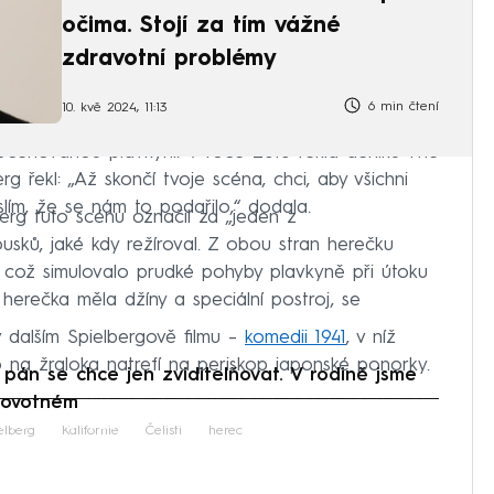
očima. Stojí za tím vážné
zdravotní problémy
6 min čtení
10. kvě 2024, 11:13
oceňovanou plavkyní. V roce 2015 řekla deníku The
rg řekl: „Až skončí tvoje scéna, chci, aby všichni
lím, že se nám to podařilo,“ dodala.
erg tuto scénu označil za „jeden z
sků, jaké kdy režíroval. Z obou stran herečku
 což simulovalo prudké pohyby plavkyně při útoku
 herečka měla džíny a speciální postroj, se
v dalším Spielbergově filmu –
komedii 1941
, v níž
o na žraloka natrefí na periskop japonské ponorky.
án se chce jen zviditelňovat. V rodině jsme
 Novotném
iled to fetch
elberg
Kalifornie
Čelisti
herec