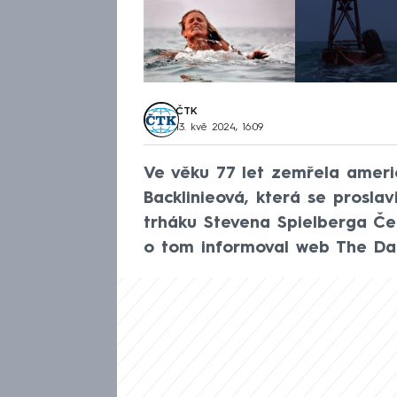
ČTK
13. kvě 2024, 16:09
Ve věku 77 let zemřela ameri
Backlinieová, která se proslav
trháku Stevena Spielberga Čeli
o tom informoval web The Dai