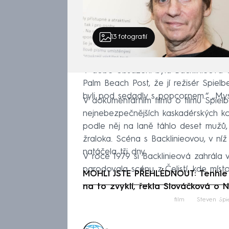
13
fotografií
V době obsazení byla Backlinieová 
Palm Beach Post, že jí režisér Spielbe
byli pod sedadly s popcornem.“ „Mys
V dokumentárním filmu o filmu Spielb
nejnebezpečnějších kaskadérských kou
podle něj na laně táhlo deset mužů,
žraloka. Scéna s Backlinieovou, v níž
natáčela tři dny.
V roce 1979 si Backlinieová zahrála 
parodovala scénu z Čelistí, kde míst
MOHLI JSTE PŘEHLÉDNOUT: Tenhle p
na to zvyklí, řekla Slováčková o
Fa
film
Steven Spi