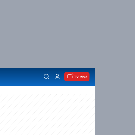
TV živě