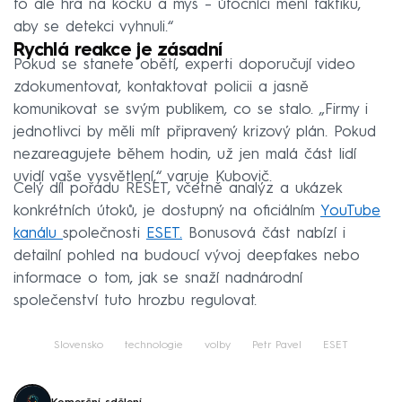
to ale hra na kočku a myš – útočníci mění taktiku,
aby se detekci vyhnuli.“
Rychlá reakce je zásadní
Pokud se stanete obětí, experti doporučují video
zdokumentovat, kontaktovat policii a jasně
komunikovat se svým publikem, co se stalo. „Firmy i
jednotlivci by měli mít připravený krizový plán. Pokud
nezareagujete během hodin, už jen malá část lidí
uvidí vaše vysvětlení,“ varuje Kubovič.
Celý díl pořadu RESET, včetně analýz a ukázek
konkrétních útoků, je dostupný na oficiálním
YouTube
kanálu
společnosti
ESET.
Bonusová část nabízí i
detailní pohled na budoucí vývoj deepfakes nebo
informace o tom, jak se snaží nadnárodní
společenství tuto hrozbu regulovat.
Slovensko
technologie
volby
Petr Pavel
ESET