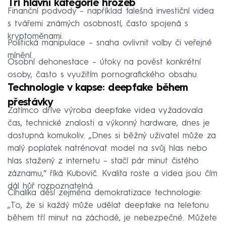
Tři hlavní kategorie hrozeb
Finanční podvody – například falešná investiční videa
s tvářemi známých osobností, často spojená s
kryptoměnami.
Politická manipulace – snaha ovlivnit volby či veřejné
mínění.
Osobní dehonestace – útoky na pověst konkrétní
osoby, často s využitím pornografického obsahu.
Technologie v kapse: deepfake během
přestávky
Zatímco dříve výroba deepfake videa vyžadovala
čas, technické znalosti a výkonný hardware, dnes je
dostupná komukoliv. „Dnes si běžný uživatel může za
malý poplatek natrénovat model na svůj hlas nebo
hlas stažený z internetu – stačí pár minut čistého
záznamu,“ říká Kubovič. Kvalita roste a videa jsou čím
dál hůř rozpoznatelná.
Číhalíka děsí zejména demokratizace technologie:
„To, že si každý může udělat deepfake na telefonu
během tří minut na záchodě, je nebezpečné. Můžete