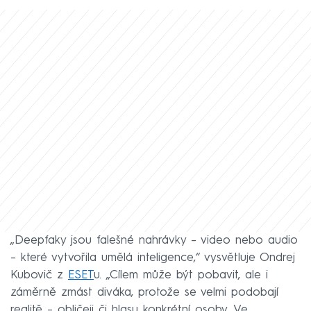
„Deepfaky jsou falešné nahrávky – video nebo audio
– které vytvořila umělá inteligence,“ vysvětluje Ondrej
Kubovič z
ESET
u. „Cílem může být pobavit, ale i
záměrně zmást diváka, protože se velmi podobají
realitě – obličeji či hlasu konkrétní osoby. Ve