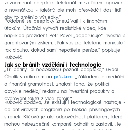
zaznamenali deepfake telefonát mezi lídrem opozice
a novinářkou – falešný, ale mohl přesvědčit dost lidí,
aby to změnilo výsledky.“
Podobně se deepfaky zneužívají i k finančním
útokům. Útočníci vytvoří realistické video, kde
například prezident Petr Pavel „doporučuje“ investici s
garantovaným ziskem. „Pak vás po telefonu manipulují
tak dlouho, dokud sami nepošlete peníze,“ popisuje
Kubovič.
Jak se bránit: vzdělání i technologie
„Tři pětiny lidí nedokážou poznat deepfake,“ uvádí
Číhalík s odkazem na
průzkum
. „Základem je mediální
a finanční gramotnost, znalost toho, že politici
obvykle nedělají reklamu na investiční produkty a
ověřování faktů z více zdrojů.“
Kubovič dodává, že existují i technologické nástroje –
od antivirových programů po blokaci phishingových
stránek. Klíčová je ale odpovědnost platforem, které
mohou nebezpečné kampaně odhalit a zastavit. „Je