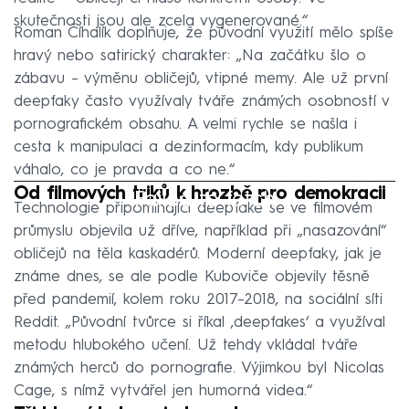
skutečnosti jsou ale zcela vygenerované.“
Roman Číhalík doplňuje, že původní využití mělo spíše
hravý nebo satirický charakter: „Na začátku šlo o
zábavu – výměnu obličejů, vtipné memy. Ale už první
deepfaky často využívaly tváře známých osobností v
pornografickém obsahu. A velmi rychle se našla i
cesta k manipulaci a dezinformacím, kdy publikum
váhalo, co je pravda a co ne.“
Od filmových triků k hrozbě pro demokracii
Failed to fetch
Technologie připomínající deepfake se ve filmovém
průmyslu objevila už dříve, například při „nasazování“
obličejů na těla kaskadérů. Moderní deepfaky, jak je
známe dnes, se ale podle Kuboviče objevily těsně
před pandemií, kolem roku 2017–2018, na sociální síti
Reddit. „Původní tvůrce si říkal ‚deepfakes‘ a využíval
metodu hlubokého učení. Už tehdy vkládal tváře
známých herců do pornografie. Výjimkou byl Nicolas
Cage, s nímž vytvářel jen humorná videa.“