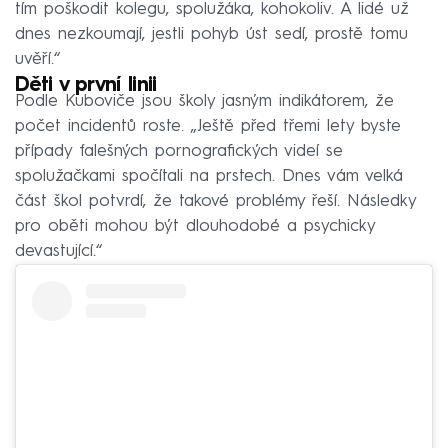
tím poškodit kolegu, spolužáka, kohokoliv. A lidé už
dnes nezkoumají, jestli pohyb úst sedí, prostě tomu
uvěří.“
Děti v první linii
Podle Kuboviče jsou školy jasným indikátorem, že
počet incidentů roste. „Ještě před třemi lety byste
případy falešných pornografických videí se
spolužačkami spočítali na prstech. Dnes vám velká
část škol potvrdí, že takové problémy řeší. Následky
pro oběti mohou být dlouhodobé a psychicky
devastující.“