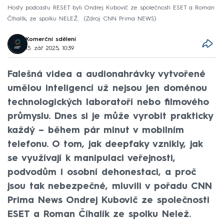
Hosty podcastu RESET byli Ondrej Kubovič ze společnosti ESET a Roman
Číhalík, ze spolku NELEŽ.
Zdroj: CNN Prima NEWS
Komerční sdělení
15. zář 2025, 10:39
Falešná videa a audionahrávky vytvořené
umělou inteligencí už nejsou jen doménou
technologických laboratoří nebo filmového
průmyslu. Dnes si je může vyrobit prakticky
každý – během pár minut v mobilním
telefonu. O tom, jak deepfaky vznikly, jak
se využívají k manipulaci veřejnosti,
podvodům i osobní dehonestaci, a proč
jsou tak nebezpečné, mluvili v pořadu CNN
Prima News Ondrej Kubovič ze společnosti
ESET a Roman Číhalík ze spolku Nelež.