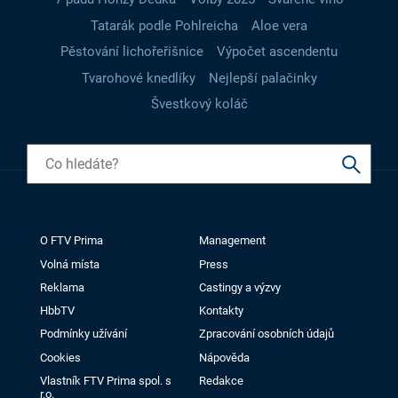
Tatarák podle Pohlreicha
Aloe vera
Pěstování lichořeřišnice
Výpočet ascendentu
Tvarohové knedlíky
Nejlepší palačinky
Švestkový koláč
O FTV Prima
Management
Volná místa
Press
Reklama
Castingy a výzvy
HbbTV
Kontakty
Podmínky užívání
Zpracování osobních údajů
Cookies
Nápověda
Vlastník FTV Prima spol. s
Redakce
r.o.