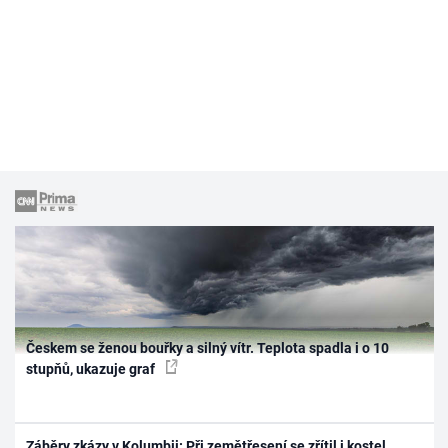
Českem se ženou bouřky a silný vítr. Teplota spadla i o 10
stupňů, ukazuje graf
Záběry zkázy v Kolumbii: Při zemětřesení se zřítil i kostel,