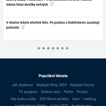
města hlásí desítky mrtvých
V chatce leželo ohořelé tělo. Po požáru u Dobřichovic zasahují
policisté
Populární témata
Jak zhubnout
Nejlepší filmy 2024
Nejlepší horory
TV program
Změna času
Partie
Počasí
Kdy budou volby
ZOO Nové začátky
Auto – katalog
7 pádů Honzy Dědka
Volby 2025
Svařené víno