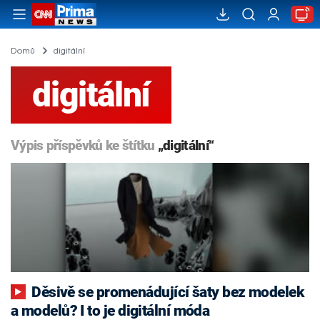
Domů
digitální
digitální
Výpis příspěvků ke štítku
„digitální“
Děsivě se promenádující šaty bez modelek
a modelů? I to je digitální móda