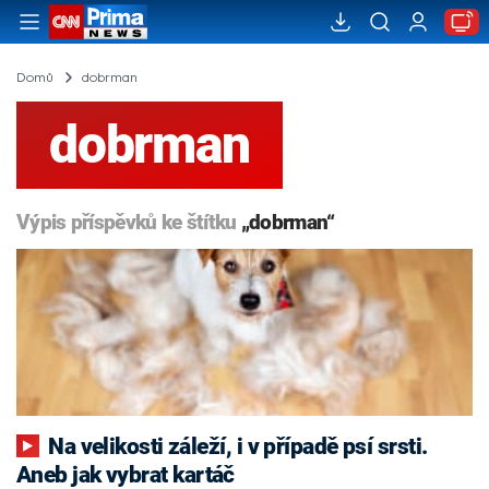
Domů
dobrman
dobrman
Výpis příspěvků ke štítku
„dobrman“
Na velikosti záleží, i v případě psí srsti.
Aneb jak vybrat kartáč