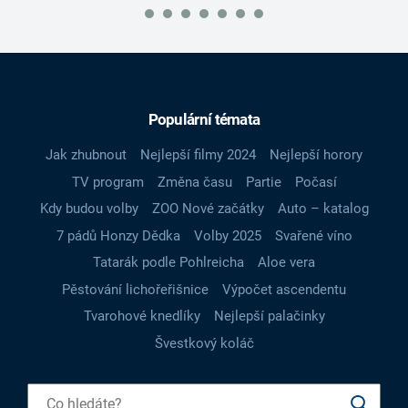
Populární témata
Jak zhubnout
Nejlepší filmy 2024
Nejlepší horory
TV program
Změna času
Partie
Počasí
Kdy budou volby
ZOO Nové začátky
Auto – katalog
7 pádů Honzy Dědka
Volby 2025
Svařené víno
Tatarák podle Pohlreicha
Aloe vera
Pěstování lichořeřišnice
Výpočet ascendentu
Tvarohové knedlíky
Nejlepší palačinky
Švestkový koláč