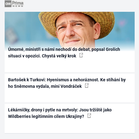
Úmorné, ministři s námi nechodí do debat, popsal Grolich
situaci v opozici. Chystá velký krok
Bartošek k Turkovi: Hyenismus a nehoráznost. Ke stíhání by
ho Sněmovna vydala, míní Vondráček
Lékárničky, drony i pytle na mrtvoly: Jsou tržiště jako
Wildberries legitimním cílem Ukrajiny?