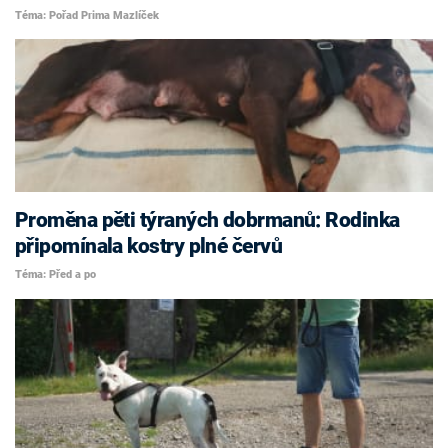
Téma: Pořad Prima Mazlíček
Proměna pěti týraných dobrmanů: Rodinka
připomínala kostry plné červů
Téma: Před a po