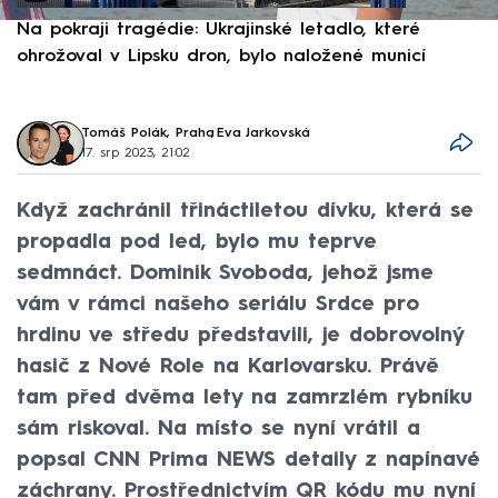
Na pokraji tragédie: Ukrajinské letadlo, které
P
ohrožoval v Lipsku dron, bylo naložené municí
e
Tomáš Polák, Praha
,
Eva Jarkovská
17. srp 2023, 21:02
Když zachránil třináctiletou dívku, která se
propadla pod led, bylo mu teprve
sedmnáct. Dominik Svoboda, jehož jsme
vám v rámci našeho seriálu Srdce pro
hrdinu ve středu představili, je dobrovolný
hasič z Nové Role na Karlovarsku. Právě
tam před dvěma lety na zamrzlém rybníku
sám riskoval. Na místo se nyní vrátil a
popsal CNN Prima NEWS detaily z napínavé
záchrany. Prostřednictvím QR kódu mu nyní