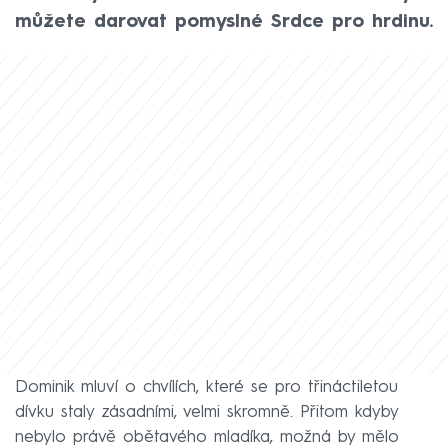
můžete darovat pomyslné Srdce pro hrdinu.
Dominik mluví o chvílích, které se pro třináctiletou
dívku staly zásadními, velmi skromně. Přitom kdyby
nebylo právě obětavého mladíka, možná by mělo