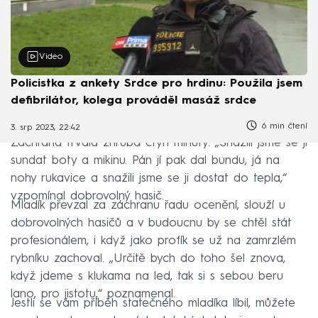
Video
Policistka z ankety Srdce pro hrdinu: Použila jsem
defibrilátor, kolega prováděl masáž srdce
6 min čtení
3. srp 2023, 22:42
Záchrana trvala zhruba čtyři minuty. „Snažili jsme se jí
sundat boty a mikinu. Pán jí pak dal bundu, já na
nohy rukavice a snažili jsme se ji dostat do tepla,“
vzpomínal dobrovolný hasič.
Mladík převzal za záchranu řadu ocenění, slouží u
dobrovolných hasičů a v budoucnu by se chtěl stát
profesionálem, i když jako profík se už na zamrzlém
rybníku zachoval. „Určitě bych do toho šel znova,
když jdeme s klukama na led, tak si s sebou beru
lano, pro jistotu,“ poznamenal.
Jestli se vám příběh statečného mladíka líbil, můžete