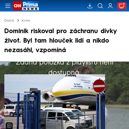
Domů
Krimi
Dominik riskoval pro záchranu dívky
život. Byl tam hlouček lidí a nikdo
nezasáhl, vzpomíná
Žádná položka z playlistu není
Výběr redakce
dostupná.