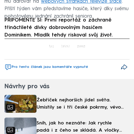
mu darovat na
webových stránkách televize srdce
.
Příští týden vám představíme hasiče, který díky svému
pohotovému jednání zachránil seniora.
PŘIPOMEŇTE SI: První reportáž o záchraně
třináctileté dívky dobrovolným hasičem
Dominikem. Mladík tehdy riskoval svůj život.
Failed to fetch
led
krimi
zima
Pro tento článek jsou komentáře vypnuté
Návrhy pro vás
Žebříček nejhorších jídel světa.
Umístily se i tři české pokrmy, vévodí
skandinávská kuchyně
Sníh, jak ho neznáte: Jak rychle
padá i z čeho se skládá. A vločky