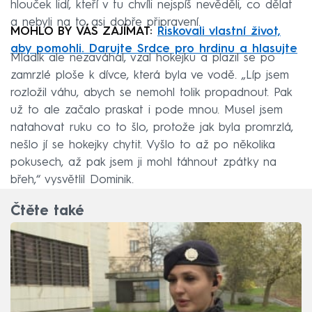
hlouček lidí, kteří v tu chvíli nejspíš nevěděli, co dělat
a nebyli na to asi dobře připravení.
MOHLO BY VÁS ZAJÍMAT:
Riskovali vlastní život,
aby pomohli. Darujte Srdce pro hrdinu a hlasujte
Mladík ale nezaváhal, vzal hokejku a plazil se po
zamrzlé ploše k dívce, která byla ve vodě. „Líp jsem
rozložil váhu, abych se nemohl tolik propadnout. Pak
už to ale začalo praskat i pode mnou. Musel jsem
natahovat ruku co to šlo, protože jak byla promrzlá,
nešlo jí se hokejky chytit. Vyšlo to až po několika
pokusech, až pak jsem ji mohl táhnout zpátky na
břeh,“ vysvětlil Dominik.
Čtěte také