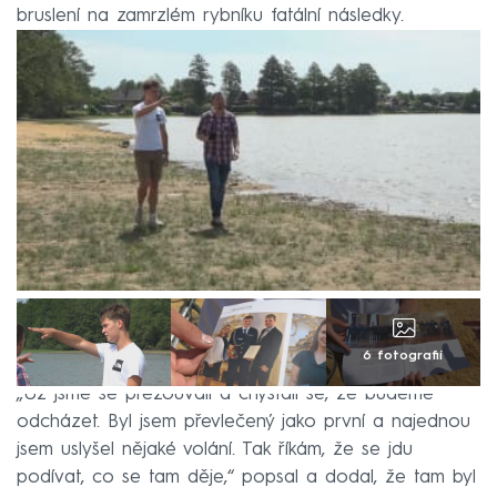
bruslení na zamrzlém rybníku fatální následky.
6 fotografií
„Už jsme se přezouvali a chystali se, že budeme
odcházet. Byl jsem převlečený jako první a najednou
jsem uslyšel nějaké volání. Tak říkám, že se jdu
podívat, co se tam děje,“ popsal a dodal, že tam byl