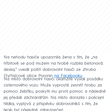
Na nehodu hasiče upozornila žena s tím, že „na
hřbitově se pod mužem na hrobě rozbila betonová
deska,“ uvedli polští dobrovolní hasiči ze zhruba
čtyřtisícové obce Poronin
na Facebooku
.
Na místo dobrovolní hasiči okamžitě vyslali posádku
cisternového vozu. Muže vyprostili zevnitř hrobu za
pomoci žebříku, poskytli mu první pomoc a následně
jej předali záchranářům. Na místo dorazila i policejní
hlídka, vyplývá z příspěvku dobrovolníků s tím, že
hrob byl následně zabezpečen.