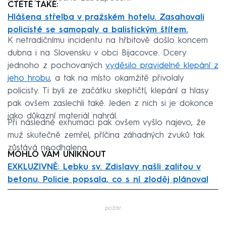
ČTĚTE TAKÉ:
Hlášena střelba v pražském hotelu. Zasahovali
policisté se samopaly a balistickým štítem.
K netradičnímu incidentu na hřbitově došlo koncem
dubna i na Slovensku v obci Bijacovce. Dcery
jednoho z pochovaných
vyděsilo pravidelné klepání z
jeho hrobu
, a tak na místo okamžitě přivolaly
policisty. Ti byli ze začátku skeptičtí, klepání a hlasy
pak ovšem zaslechli také. Jeden z nich si je dokonce
jako důkazní materiál nahrál.
Při následné exhumaci pak ovšem vyšlo najevo, že
muž skutečně zemřel, příčina záhadných zvuků tak
zůstává neodhalena.
MOHLO VÁM UNIKNOUT
EXKLUZIVNĚ: Lebku sv. Zdislavy našli zalitou v
betonu. Policie popsala, co s ní zloděj plánoval
Failed to fetch
požár