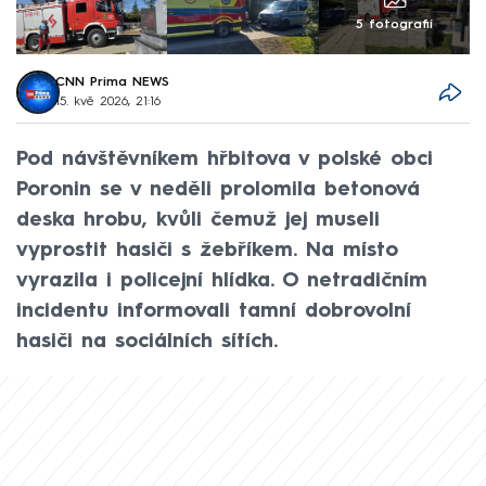
5 fotografií
CNN Prima NEWS
15. kvě 2026, 21:16
Pod návštěvníkem hřbitova v polské obci
Poronin se v neděli prolomila betonová
deska hrobu, kvůli čemuž jej museli
vyprostit hasiči s žebříkem. Na místo
vyrazila i policejní hlídka. O netradičním
incidentu informovali tamní dobrovolní
hasiči na sociálních sítích.