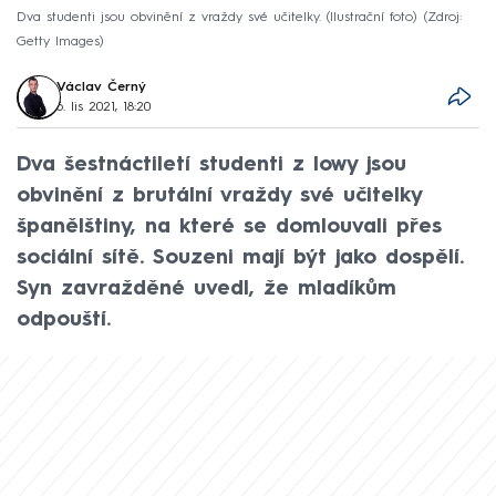
Dva studenti jsou obvinění z vraždy své učitelky. (Ilustrační foto)
Zdroj:
Getty Images
Václav Černý
6. lis 2021, 18:20
Dva šestnáctiletí studenti z Iowy jsou
obvinění z brutální vraždy své učitelky
španělštiny, na které se domlouvali přes
sociální sítě. Souzeni mají být jako dospělí.
Syn zavražděné uvedl, že mladíkům
odpouští.