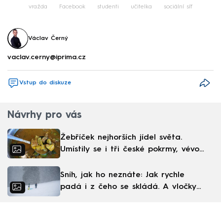
vražda
Facebook
studenti
učitelka
sociální síť
Václav Černý
vaclav.cerny@iprima.cz
Vstup do diskuze
Návrhy pro vás
Žebříček nejhorších jídel světa.
Umístily se i tři české pokrmy, vévodí
skandinávská kuchyně
Sníh, jak ho neznáte: Jak rychle
padá i z čeho se skládá. A vločky
nejsou bílé