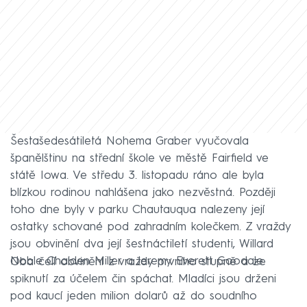
Šestašedesátiletá Nohema Graber vyučovala
španělštinu na střední škole ve městě Fairfield ve
státě Iowa. Ve středu 3. listopadu ráno ale byla
blízkou rodinou nahlášena jako nezvěstná. Později
toho dne byly v parku Chautauqua nalezeny její
ostatky schované pod zahradním kolečkem. Z vraždy
jsou obvinění dva její šestnáctiletí studenti, Willard
Noble Chaiden Miller a Jeremy Everett Goodale.
Oba čelí obvinění z vraždy prvního stupně a ze
spiknutí za účelem čin spáchat. Mladíci jsou drženi
pod kaucí jeden milion dolarů až do soudního