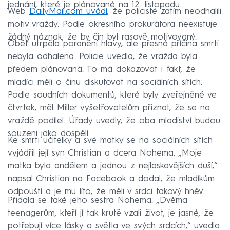
jednání, které je plánované na 12. listopadu.
Web
DailyMail.com uvádí
, že policisté zatím neodhalili
motiv vraždy. Podle okresního prokurátora neexistuje
žádný náznak, že by čin byl rasově motivovaný.
Oběť utrpěla poranění hlavy, ale přesná příčina smrti
nebyla odhalena. Policie uvedla, že vražda byla
předem plánovaná. To má dokazovat i fakt, že
mladíci měli o činu diskutovat na sociálních sítích.
Podle soudních dokumentů, které byly zveřejněné ve
čtvrtek, měl Miller vyšetřovatelům přiznat, že se na
vraždě podílel. Úřady uvedly, že oba mladiství budou
souzeni jako dospělí.
Ke smrti učitelky a své matky se na sociálních sítích
vyjádřil její syn Christian a dcera Nohema. „Moje
matka byla andělem a jednou z nejlaskavějších duší,“
napsal Christian na Facebook a dodal, že mladíkům
odpouští a je mu líto, že měli v srdci takový hněv.
Přidala se také jeho sestra Nohema. „Dvěma
teenagerům, kteří jí tak krutě vzali život, je jasné, že
potřebují více lásky a světla ve svých srdcích,“ uvedla