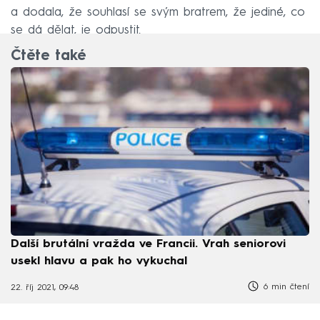
a dodala, že souhlasí se svým bratrem, že jediné, co
se dá dělat, je odpustit.
Čtěte také
Další brutální vražda ve Francii. Vrah seniorovi
usekl hlavu a pak ho vykuchal
6 min čtení
22. říj 2021, 09:48