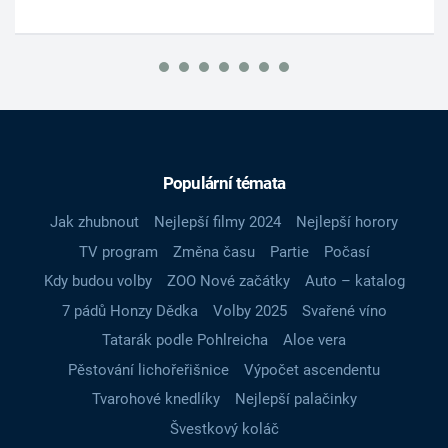
Populární témata
Jak zhubnout
Nejlepší filmy 2024
Nejlepší horory
TV program
Změna času
Partie
Počasí
Kdy budou volby
ZOO Nové začátky
Auto – katalog
7 pádů Honzy Dědka
Volby 2025
Svařené víno
Tatarák podle Pohlreicha
Aloe vera
Pěstování lichořeřišnice
Výpočet ascendentu
Tvarohové knedlíky
Nejlepší palačinky
Švestkový koláč