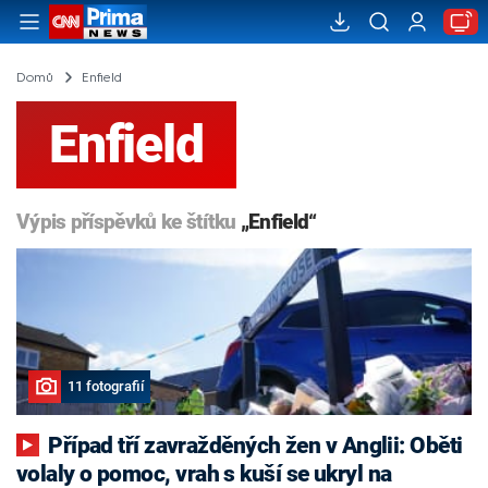
Domů
Enfield
Enfield
Výpis příspěvků ke štítku
„Enfield“
11 fotografií
Případ tří zavražděných žen v Anglii: Oběti
volaly o pomoc, vrah s kuší se ukryl na