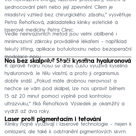
sjednocování pleti nebo její zpevnění. Cílem je
mladistvý vzhled bez chirurgického zásahu,“ vysvětluje
Petra Řehořková, zakladatelka kliniky estetické a
laserové medicíny Petra Clinic.
Vedle neinvazivních metod jsou velmi oblíbené i
miniinvazivní zákroky prováděné lékařem – například
tekutý lifting, aplikace botulotoxinu nebo bezoperační
modelace nosu.
Nos bez skalpelu? Stačí kyselina hyaluronová
Failed to fetch
K úpravě tvaru nosu se dnes často využívá kyselina
hyaluronová. Je tělu vlastní, a proto ji organismus
dobře snáší. „Pokud máte drobnou nerovnost a
nechce se vám pod skalpel, lze nos upravit během
15 až 20 minut pomocí výplně pod kontrolou
ultrazvuku,“ říká Řehořková. Výsledek je okamžitý a
vydrží až dva roky.
Laser proti pigmentacím i tetování
Kliniky hojně využívají i laserové technologie – nejen k
omlazení, ale také k odstranění pigmentových skvrn.