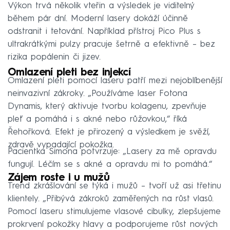
Výkon trvá několik vteřin a výsledek je viditelný
během pár dní. Moderní lasery dokáží účinně
odstranit i tetování. Například přístroj Pico Plus s
ultrakrátkými pulzy pracuje šetrně a efektivně – bez
rizika popálenin či jizev.
Omlazení pleti bez injekcí
Omlazení pleti pomocí laseru patří mezi nejoblíbenější
neinvazivní zákroky. „Používáme laser Fotona
Dynamis, který aktivuje tvorbu kolagenu, zpevňuje
pleť a pomáhá i s akné nebo růžovkou,“ říká
Řehořková. Efekt je přirozený a výsledkem je svěží,
zdravě vypadající pokožka.
Pacientka Simona potvrzuje: „Lasery za mě opravdu
fungují. Léčím se s akné a opravdu mi to pomáhá.“
Zájem roste i u mužů
Trend zkrášlování se týká i mužů – tvoří už asi třetinu
klientely. „Přibývá zákroků zaměřených na růst vlasů.
Pomocí laseru stimulujeme vlasové cibulky, zlepšujeme
prokrvení pokožky hlavy a podporujeme růst nových