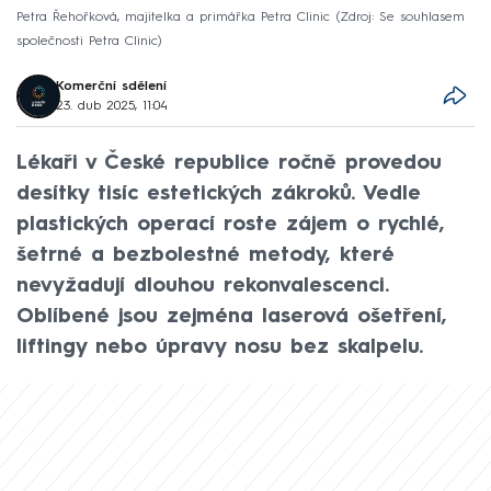
Petra Řehořková, majitelka a primářka Petra Clinic
Zdroj: Se souhlasem
společnosti Petra Clinic
Komerční sdělení
23. dub 2025, 11:04
Lékaři v České republice ročně provedou
desítky tisíc estetických zákroků. Vedle
plastických operací roste zájem o rychlé,
šetrné a bezbolestné metody, které
nevyžadují dlouhou rekonvalescenci.
Oblíbené jsou zejména laserová ošetření,
liftingy nebo úpravy nosu bez skalpelu.