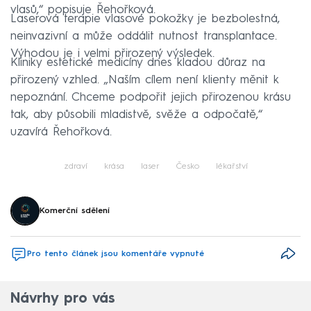
vlasů,“ popisuje Řehořková.
Laserová terapie vlasové pokožky je bezbolestná,
neinvazivní a může oddálit nutnost transplantace.
Výhodou je i velmi přirozený výsledek.
Kliniky estetické medicíny dnes kladou důraz na
přirozený vzhled. „Naším cílem není klienty měnit k
nepoznání. Chceme podpořit jejich přirozenou krásu
tak, aby působili mladistvě, svěže a odpočatě,“
uzavírá Řehořková.
zdraví
krása
laser
Česko
lékařství
Komerční sdělení
Pro tento článek jsou komentáře vypnuté
Návrhy pro vás