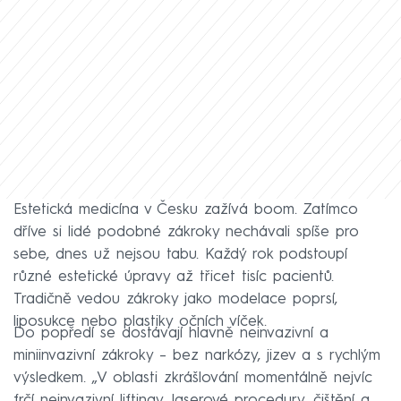
Estetická medicína v Česku zažívá boom. Zatímco
dříve si lidé podobné zákroky nechávali spíše pro
sebe, dnes už nejsou tabu. Každý rok podstoupí
různé estetické úpravy až třicet tisíc pacientů.
Tradičně vedou zákroky jako modelace poprsí,
liposukce nebo plastiky očních víček.
Do popředí se dostávají hlavně neinvazivní a
miniinvazivní zákroky – bez narkózy, jizev a s rychlým
výsledkem. „V oblasti zkrášlování momentálně nejvíc
frčí neinvazivní liftingy, laserové procedury, čištění a