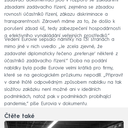
zadávací dokumentaci jsou v rozporu se základními
zásadami zadávacího řízení, zejména se zásadou
rovnosti účastníků řízení, zákazu diskriminace a
transparentnosti. Zároveň máme za to, že došlo k
porušení zásad 4E, tedy zabezpečení hospodárnosti
a efektivního vynakládání veřejných prostředků.“
Vedení Eurovie sepsalo námitky na 131 stranách a
mimo jiné v nich uvedlo: „Je zcela zjevné, že
zadavatel diplomaticky řečeno ‚preferuje‘ některé z
účastníků zadávacího řízení.“ Doba na podání
nabídky byla podle Eurovie velmi krátká pro firmy,
které se na geologickém průzkumu nepodílí. „Připravit
v dané lhůtě odpovědným způsobem nabídku na tak
složitou zakázku není možné ani v ideálních
podmínkách, natož pak v podmínkách probíhající
pandemie,“ píše Eurovia v dokumentu.
Čtěte také