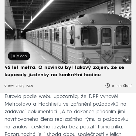
Video
46 let metra. O novinku byl takový zájem, že se
kupovaly jízdenky na konkrétní hodinu
6 min čtení
9. kvě 2020, 13:08
Eurovia podle webu upozornila, že DPP vyhověl
Metrostavu a Hochtiefu ve zpřísnění požadavků na
zadávací dokumentaci. „A to dokonce přidáním jimi
navrhovaného člena realizačního týmu a požadavku
na znalost českého jazyka bez použití tlumočníka.
Pozoruhodná je i shoda obou společností v jejich