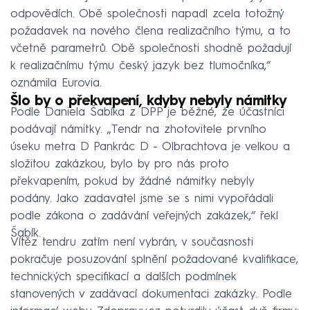
odpovědích. Obě společnosti napadl zcela totožný
požadavek na nového člena realizačního týmu, a to
včetně parametrů. Obě společnosti shodně požadují
k realizačnímu týmu český jazyk bez tlumočníka,“
oznámila Eurovia.
Šlo by o překvapení, kdyby nebyly námitky
Podle Daniela Šabíka z DPP je běžné, že účastníci
podávají námitky. „Tendr na zhotovitele prvního
úseku metra D Pankrác D - Olbrachtova je velkou a
složitou zakázkou, bylo by pro nás proto
překvapením, pokud by žádné námitky nebyly
podány. Jako zadavatel jsme se s nimi vypořádali
podle zákona o zadávání veřejných zakázek,“ řekl
Šabík.
Vítěz tendru zatím není vybrán, v současnosti
pokračuje posuzování splnění požadované kvalifikace,
technických specifikací a dalších podmínek
stanovených v zadávací dokumentaci zakázky. Podle