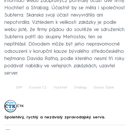
informací webu Zdopravy.cz potvrdily účast dvě firmy:
Hochtief a Strabag. Účastnit by se měla i společnost
Subterra. Skanska svoji účast nevyvrátila ani
nepotvrdila. Vzhledem k velikosti zakázky je podle
webu jisté, že firmy půjdou do soutěže ve sdruženích.
Subterra patří do skupiny Metrostav, ten se
nepřihlásil. Důvodem může být jeho nepravomocné
odsouzení v korupční kauze bývalého středočeského
hejtmana Davida Ratha, podle kterého nesmí tři roky
podávat nabídky ve veřejných zakázkách, uzavřel
server.
DPP
Eurovia CS
Hochtief
Strabag
Daniel Šabík
ČTK
Spolehlivý, rychlý a nezávislý zpravodajský servis.