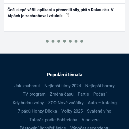
Češi slepě věřili aplikaci a přecenili síly, píší v Rakousku. V
Alpách je zachraňoval vrtulník
Populární témata
Jak zhubnout
Nejlepší filmy 2024
Nejlepší horory
TV program
Změna času
Partie
Počasí
Kdy budou volby
ZOO Nové začátky
Auto – katalog
7 pádů Honzy Dědka
Volby 2025
Svařené víno
Tatarák podle Pohlreicha
Aloe vera
Pěstování lichořeřišnice
Výpočet ascendentu