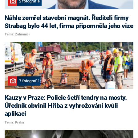
2 fotografie
Náhle zemřel stavební magnát. Řediteli firmy
Strabag bylo 44 let, firma připomněla jeho vize
Téma: Zahraničí
7 fotografií
Kauzy v Praze: Policie šetří tendry na mosty.
Úředník obvinil Hřiba z vyhrožování kvůli
aplikaci
Téma: Praha