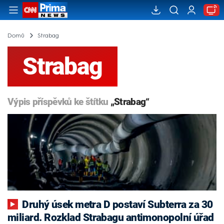
Domů
Strabag
Strabag
Výpis příspěvků ke štítku
„Strabag“
Druhý úsek metra D postaví Subterra za 30
miliard. Rozklad Strabagu antimonopolní úřad