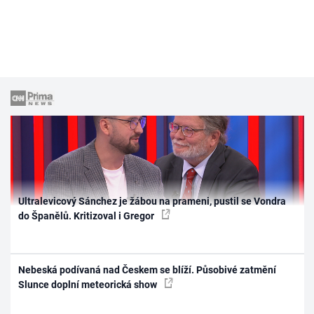
Ultralevicový Sánchez je žábou na prameni, pustil se Vondra
do Španělů. Kritizoval i Gregor
Nebeská podívaná nad Českem se blíží. Působivé zatmění
Slunce doplní meteorická show