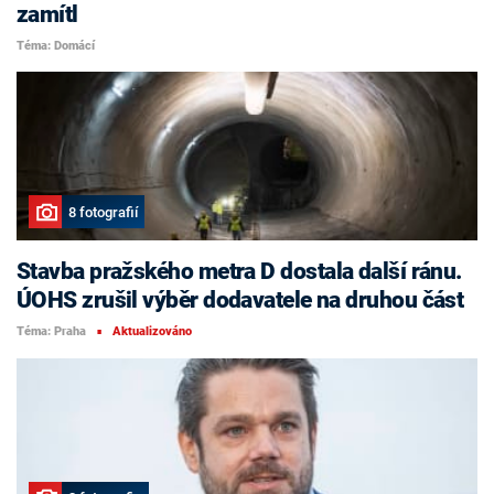
zamítl
Téma: Domácí
8 fotografií
Stavba pražského metra D dostala další ránu.
ÚOHS zrušil výběr dodavatele na druhou část
Téma: Praha
Aktualizováno
■