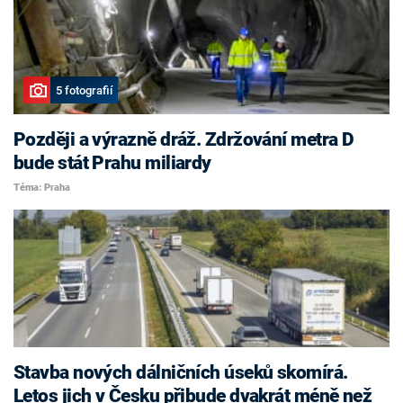
5 fotografií
Později a výrazně dráž. Zdržování metra D
bude stát Prahu miliardy
Téma: Praha
Stavba nových dálničních úseků skomírá.
Letos jich v Česku přibude dvakrát méně než