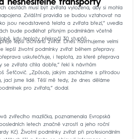
 nesnesitelné transporty
ých cestách musí být zvířata vyložena, aby si mohla
apojena. Zvláštní pravidla se budou vztahovat na
jako jsou neodstavená telata a zvířata březí,“ uvedla
otách bude podléhat přísným podmínkám včetně
bě, kdy teploty překročí 30 stupňů.
řeje lepší ochranu zvířat. Dnes navrhujeme velmi
ťuje lepší životní podmínky zvířat během přepravy.
přeprava uskutečňuje, i teplota, za které přeprava
 se zvířata cítila dobře,“ řekl k návrhům
š Šefčovič. „Způsob, jakým zacházíme s přírodou
 jací jsme lidé. Těší mě tedy, že dnes děláme
podmínek pro zvířata,“ dodal.
vá zvířecího mazlíčka, poznamenala Evropská
osledních letech značně vzrostl a jeho roční
iardy Kč). Životní podmínky zvířat při profesionálním