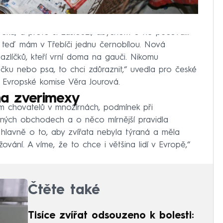
ověka, a proto si zaslouží, abychom o ně pečovali.
 teď mám v Třebíči jednu černobílou. Nová
azlíčků, kteří vrní doma na gauči. Nikomu
kočku nebo psa, to chci zdůraznit,“ uvedla pro české
 Evropské komise Věra Jourová.
 na zverimexy
m chovatelů v množírnách, podmínek při
ovaných obchodech a o něco mírnější pravidla
 hlavně o to, aby zvířata nebyla týraná a měla
vání. A víme, že to chce i většina lidí v Evropě,“
Čtěte také
Tisíce zvířat odsouzeno k bolesti: