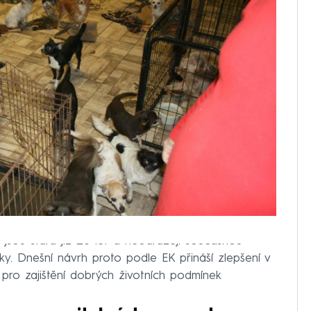
t jsou stará již 20 let a neodrážejí současnou
tky. Dnešní návrh proto podle EK přináší zlepšení v
í pro zajištění dobrých životních podmínek