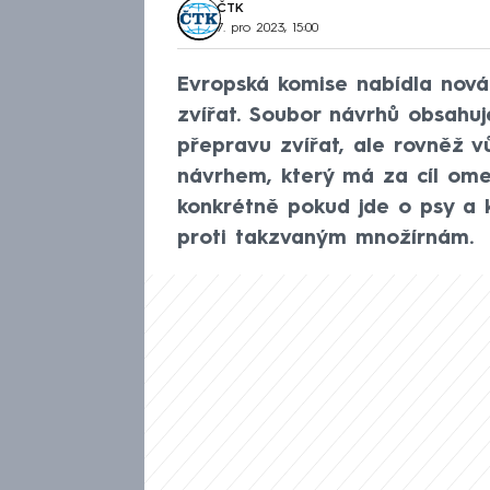
ČTK
7. pro 2023, 15:00
Evropská komise nabídla nová 
zvířat. Soubor návrhů obsahuj
přepravu zvířat, ale rovněž vů
návrhem, který má za cíl omez
konkrétně pokud jde o psy a 
proti takzvaným množírnám.