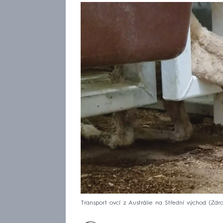
Transport ovcí z Austrálie na Střední východ
Zdro