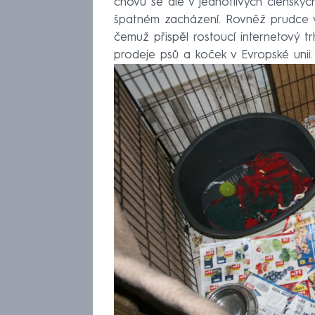
chovu se ale v jednotlivých členských
špatném zacházení. Rovněž prudce v
čemuž přispěl rostoucí internetový t
prodeje psů a koček v Evropské unii.