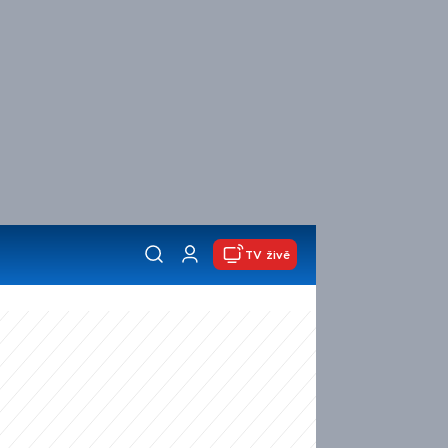
TV živě