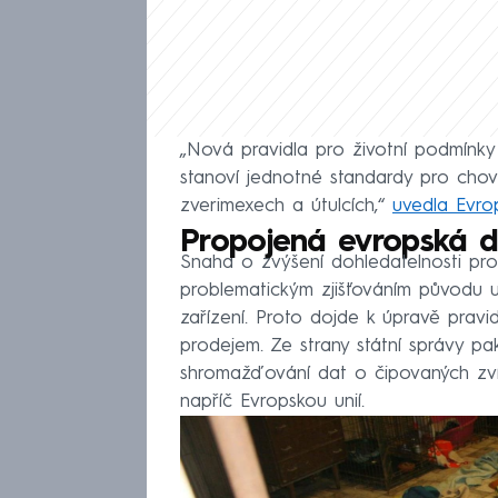
„Nová pravidla pro životní podmínky
stanoví jednotné standardy pro chov
zverimexech a útulcích,“
uvedla Evro
Propojená evropská 
Snaha o zvýšení dohledatelnosti pr
problematickým zjišťováním původu u
zařízení. Proto dojde k úpravě pravi
prodejem. Ze strany státní správy p
shromažďování dat o čipovaných zví
napříč Evropskou unií.