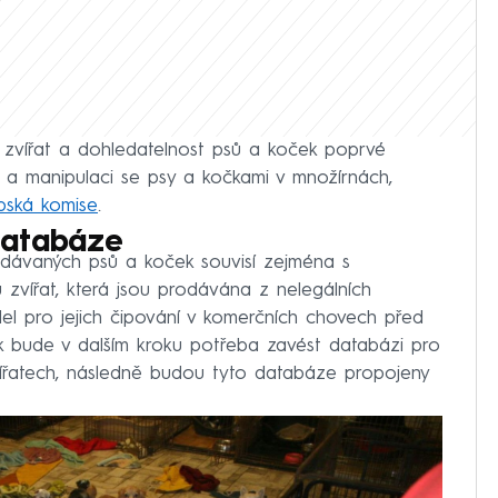
 zvířat a dohledatelnost psů a koček poprvé
 a manipulaci se psy a kočkami v množírnách,
pská komise
.
databáze
odávaných psů a koček souvisí zejména s
 zvířat, která jsou prodávána z nelegálních
del pro jejich čipování v komerčních chovech před
ak bude v dalším kroku potřeba zavést databázi pro
řatech, následně budou tyto databáze propojeny