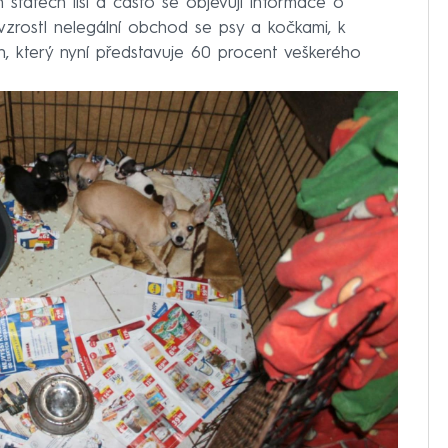
 státech liší a často se objevují informace o
zrostl nelegální obchod se psy a kočkami, k
rh, který nyní představuje 60 procent veškerého