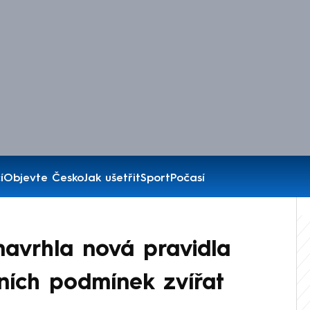
í
Objevte Česko
Jak ušetřit
Sport
Počasí
avrhla nová pravidla
tních podmínek zvířat