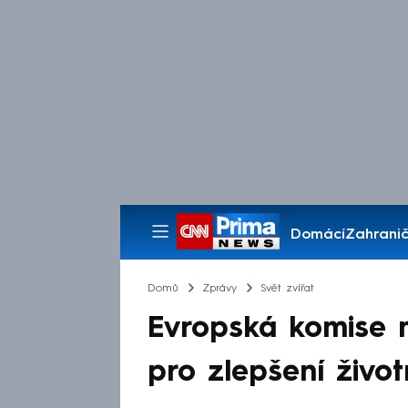
Domácí
Zahranič
Pořady
Domů
Zprávy
Svět zvířat
Evropská komise n
pro zlepšení živo