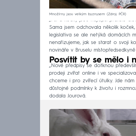
Množírny jsou velkým byznysem
Zdroj: PČR
„Psi a kočky jsou nejlepší přátelé čl
Sama jsem odchovala několik koček,
legislativa se ale netýká domácích m
nenařizujeme, jak se starat o svoji 
novináře v Bruselu místopředsedkyně
Posvítit by se mělo i
„Nové předpisy se dotknou předevší
prodeji zvířat online i ve specializ
chceme i pro zvířecí útulky. Jde nám
důstojné podmínky k životu i rozmnožo
dodala Jourová.