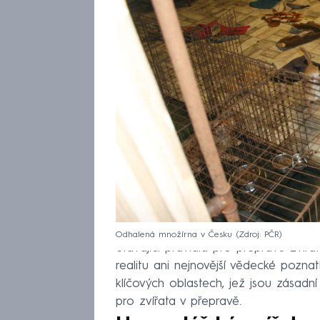
Odhalená množírna v Česku
Zdroj: PČR
Stávající pravidla pro přepravu zvířa
realitu ani nejnovější vědecké pozna
klíčových oblastech, jež jsou zásadn
pro zvířata v přepravě.