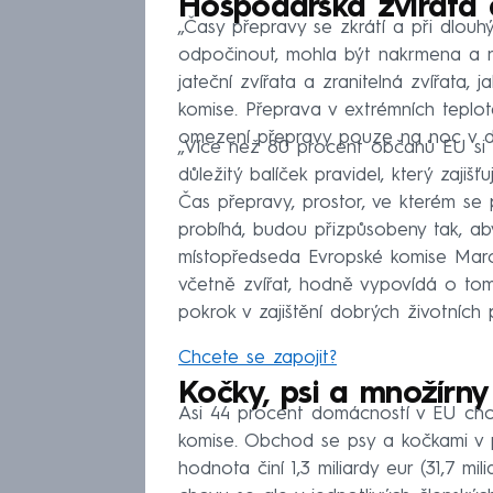
Hospodářská zvířata a
„Časy přepravy se zkrátí a při dlouh
odpočinout, mohla být nakrmena a n
jateční zvířata a zranitelná zvířata, 
komise. Přeprava v extrémních tepl
omezení přepravy pouze na noc v do
„Více než 80 procent občanů EU si p
důležitý balíček pravidel, který zajiš
Čas přepravy, prostor, ve kterém se 
probíhá, budou přizpůsobeny tak, aby
místopředseda Evropské komise Maro
včetně zvířat, hodně vypovídá o tom,
pokrok v zajištění dobrých životních 
Chcete se zapojit?
Kočky, psi a množírny
Asi 44 procent domácností v EU cho
komise. Obchod se psy a kočkami v p
hodnota činí 1,3 miliardy eur (31,7 mil