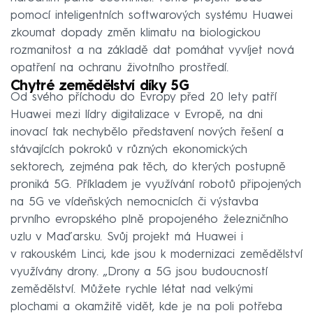
pomocí inteligentních softwarových systému Huawei
zkoumat dopady změn klimatu na biologickou
rozmanitost a na základě dat pomáhat vyvíjet nová
opatření na ochranu životního prostředí.
Chytré zemědělství díky 5G
Od svého příchodu do Evropy před 20 lety patří
Huawei mezi lídry digitalizace v Evropě, na dni
inovací tak nechybělo představení nových řešení a
stávajících pokroků v různých ekonomických
sektorech, zejména pak těch, do kterých postupně
proniká 5G. Příkladem je využívání robotů připojených
na 5G ve vídeňských nemocnicích či výstavba
prvního evropského plně propojeného železničního
uzlu v Maďarsku. Svůj projekt má Huawei i
v rakouském Linci, kde jsou k modernizaci zemědělství
využívány drony. „Drony a 5G jsou budoucností
zemědělství. Můžete rychle létat nad velkými
plochami a okamžitě vidět, kde je na poli potřeba