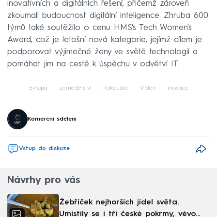
inovativních a digitálních řešení, přičemž zároveň
zkoumali budoucnost digitální inteligence. Zhruba 600
týmů také soutěžilo o cenu HMS's Tech Women's
Award, což je letošní nová kategorie, jejímž cílem je
podporovat výjimečné ženy ve světě technologií a
pomáhat jim na cestě k úspěchu v odvětví IT.
Evropa
zemědělství
Rakousko
Vídeň
inovace
Komerční sdělení
Vstup do diskuze
Návrhy pro vás
Žebříček nejhorších jídel světa.
Umístily se i tři české pokrmy, vévodí