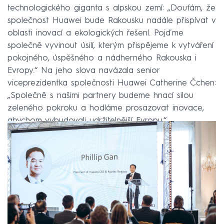
technologického giganta s alpskou zemí: „Doufám, že
společnost Huawei bude Rakousku nadále přispívat v
oblasti inovací a ekologických řešení. Pojďme
společně vyvinout úsilí, kterým přispějeme k vytváření
pokojného, úspěšného a nádherného Rakouska i
Evropy.“ Na jeho slova navázala senior
viceprezidentka společnosti Huawei Catherine Čchen:
„Společně s našimi partnery budeme hnací silou
zeleného pokroku a hodláme prosazovat inovace,
abychom vybudovali udržitelnější Evropu.“