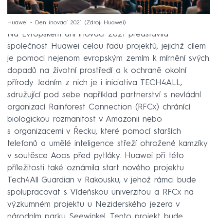
Huawei - Den inovací 2021
Zdroj: Huawei
Na Evropském dni inovací 2021 představila
společnost Huawei celou řadu projektů, jejichž cílem
je pomoci nejenom evropským zemím k mírnění svých
dopadů na životní prostředí a k ochraně okolní
přírody. Jedním z nich je i iniciativa TECH4ALL,
sdružující pod sebe například partnerství s nevládní
organizací Rainforest Connection (RFCx) chránící
biologickou rozmanitost v Amazonii nebo
s organizacemi v Řecku, které pomocí starších
telefonů a umělé inteligence střeží ohrožené kamzíky
v soutěsce Aoos před pytláky. Huawei při této
příležitosti také oznámila start nového projektu
Tech4All Guardian v Rakousku, v jehož rámci bude
spolupracovat s Vídeňskou univerzitou a RFCx na
výzkumném projektu u Neziderského jezera v
národním parku Seewinkel. Tento projekt bude