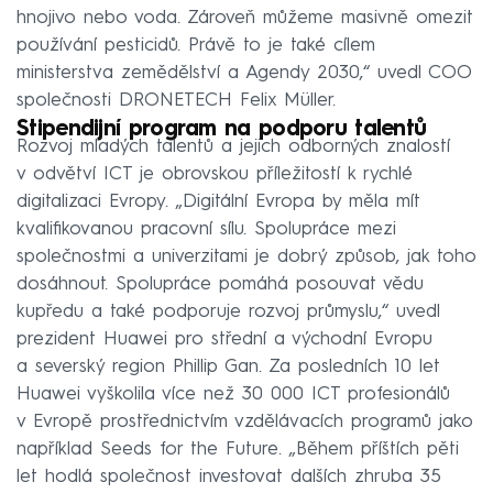
hnojivo nebo voda. Zároveň můžeme masivně omezit
používání pesticidů. Právě to je také cílem
ministerstva zemědělství a Agendy 2030,“ uvedl COO
společnosti DRONETECH Felix Müller.
Stipendijní program na podporu talentů
Rozvoj mladých talentů a jejich odborných znalostí
v odvětví ICT je obrovskou příležitostí k rychlé
digitalizaci Evropy. „Digitální Evropa by měla mít
kvalifikovanou pracovní sílu. Spolupráce mezi
společnostmi a univerzitami je dobrý způsob, jak toho
dosáhnout. Spolupráce pomáhá posouvat vědu
kupředu a také podporuje rozvoj průmyslu,“ uvedl
prezident Huawei pro střední a východní Evropu
a severský region Phillip Gan. Za posledních 10 let
Huawei vyškolila více než 30 000 ICT profesionálů
v Evropě prostřednictvím vzdělávacích programů jako
například Seeds for the Future. „Během příštích pěti
let hodlá společnost investovat dalších zhruba 35