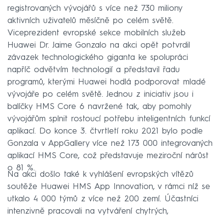
registrovaných vývojářů s více než 730 miliony
aktivních uživatelů měsíčně po celém světě.
Viceprezident evropské sekce mobilních služeb
Huawei Dr. Jaime Gonzalo na akci opět potvrdil
závazek technologického giganta ke spolupráci
napříč odvětvím technologií a představil řadu
programů, kterými Huawei hodlá podporovat mladé
vývojáře po celém světě. Jednou z iniciativ jsou i
balíčky HMS Core 6 navržené tak, aby pomohly
vývojářům splnit rostoucí potřebu inteligentních funkcí
aplikací. Do konce 3. čtvrtletí roku 2021 bylo podle
Gonzala v AppGallery více než 173 000 integrovaných
aplikací HMS Core, což představuje meziroční nárůst
o 81 %.
Na akci došlo také k vyhlášení evropských vítězů
soutěže Huawei HMS App Innovation, v rámci níž se
utkalo 4 000 týmů z více než 200 zemí. Účastníci
intenzivně pracovali na vytváření chytrých,