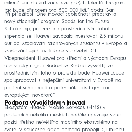
milionů eur do kultivace evropských talentů. Program
tak bude přínosem pro 500 000 lidí,“ dodal Gan.
Při příležitosti Dne inovací společnost představila
nový stipendijní program Seeds for the Future
Scholarship, přičemž jen prostřednictvím tohoto
stipendia se Huawei zavázala investovat 2,5 milionu
eur do vzdělávání talentovaných studentů v Evropě a
zvyšování jejich kvalifikace v odvětví ICT.
Viceprezident Huawei pro střední a východní Evropu
a severský region Radosław Kedzia vysvětlil, že
prostřednictvím tohoto projektu bude Huawei „bude
spolupracovat s nejlepšími univerzitami v Evropě na
posílení schopností a potenciálu příští generace
evropských inovátorů“.
Podpora vývojářských inovací
Ekosystém Huawei Mobile Services (HMS) v
posledních několika měsících nadále upevňuje svou
pozici třetího největšího mobilního ekosystému na
světě. V současné době pomáhá propojit 5,1 milionu