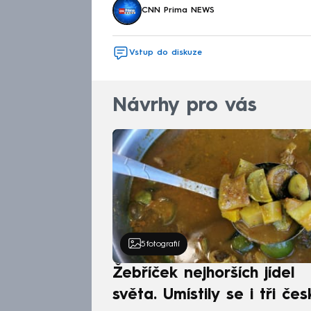
CNN Prima NEWS
Vstup do diskuze
Návrhy pro vás
5
fotografií
Žebříček nejhorších jídel
světa. Umístily se i tři čes