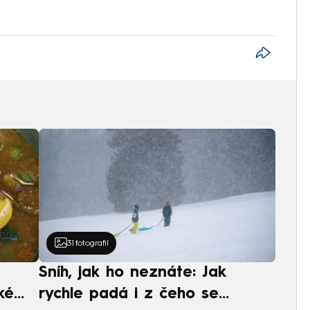
31
fotografií
Sníh, jak ho neznáte: Jak
ké
rychle padá i z čeho se