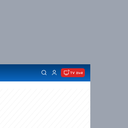
TV živě