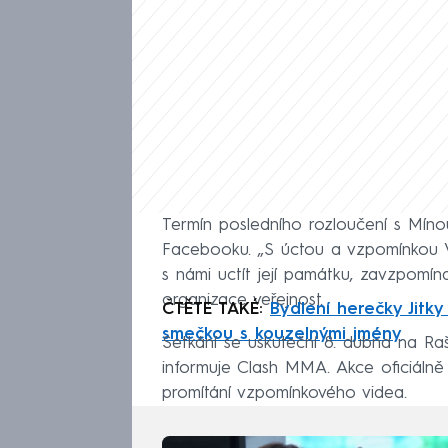
Termín posledního rozloučení s Mín
Facebooku. „S úctou a vzpomínkou V
s námi uctít její památku, zavzpomín
organizace veřejnost.
ČTĚTE TAKÉ:
Bydlení herečky Jitk
smečkou s kouzelnými jmény
Setkání se uskuteční 8. dubna na Ra
informuje Clash MMA. Akce oficiáln
promítání vzpomínkového videa.