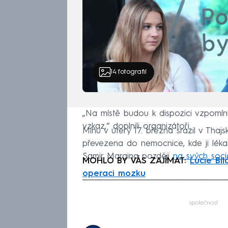
14
fotografií
„Na místě budou k dispozici vzpomín
vzkaz,“ doplnili organizátoři.
Mínu v úterý 17. března srazil v Tha
převezena do nemocnice, kde ji léka
Samir Margina později
na svých sociá
MOHLO BY VÁS ZAJÍMAT:
Lucie Bí
operaci mozku
Fa
společnost