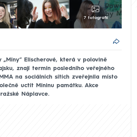
7 fotografií
 „Míny“ Elischerové, která v polovině
jsku, znají termín posledního veřejného
MMA na sociálních sítích zveřejnila místo
olečně uctít Míninu památku. Akce
ražské Náplavce.