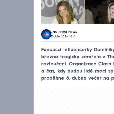
CNN Prima NEWS
30. bře 2026, 18:16
Fanoušci influencerky Dominiky
března tragicky zemřela v Tha
rozloučení. Organizace Clash 
a čas, kdy budou lidé moci sp
proběhne 8. dubna večer na p