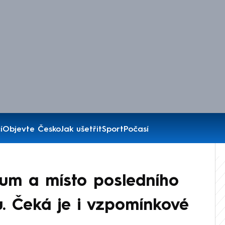
í
Objevte Česko
Jak ušetřit
Sport
Počasí
tum a místo posledního
u. Čeká je i vzpomínkové