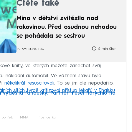
Čtěte také
Mína v dětství zvítězila nad
rakovinou. Před osudnou nehodou
se pohádala se sestrou
6 min čtení
18. bře 2026, 11:14
kové knihy, ve kterých můžete zanechat svůj
jsku nákladní automobil. Ve vážném stavu byla
ři
několikrát resuscitovali
. To se jim ale nepodařilo.
lních sítích tvrdě kritizoval přístup lékařů v Thajsku
.
lá vyděsila fanoušky. Partner musel narychlo na
iled to fetch
pohřeb
MMA
influencerka