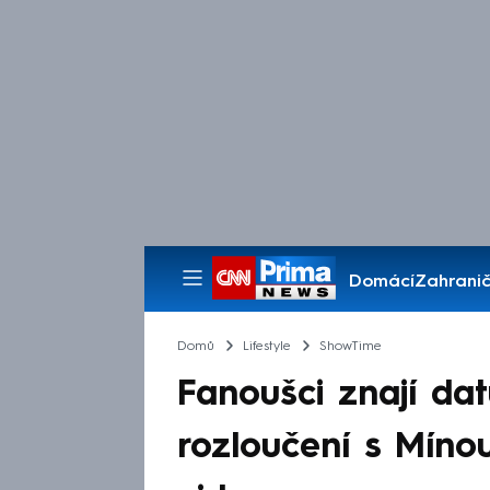
Domácí
Zahranič
Pořady
Domů
Lifestyle
ShowTime
Fanoušci znají da
rozloučení s Míno