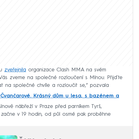
ou
zveřejnila
organizace Clash MMA na svém
ás zveme na společné rozloučení s Mínou. Přijďte
at na společné chvíle a rozloučit se,“ pozvala
y Čvančarové. Krásný dům u lesa, s bazénem a
šínově nábřeží v Praze před parníkem Tyrš,
ě začne v 19 hodin, od půl osmé pak proběhne