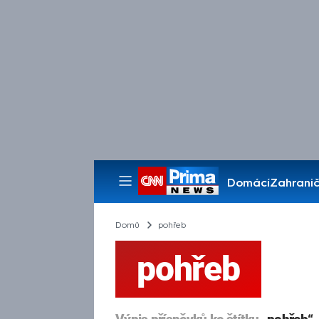
Domácí
Zahranič
Pořady
Domů
pohřeb
pohřeb