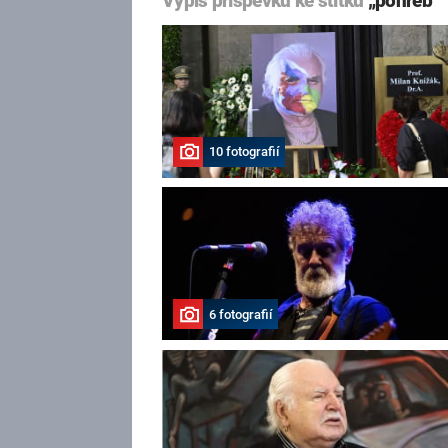
Výpis příspěvků ke štítku
„pohřeb“
10 fotografií
6 fotografií