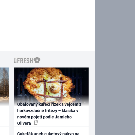
Obalovaný kuřecí řízek s vejcem z
horkovzdušné fritézy – klasika v
novém pojetí podle Jamieho
Olivera
Cukeťák aneb cuketový nákyp na