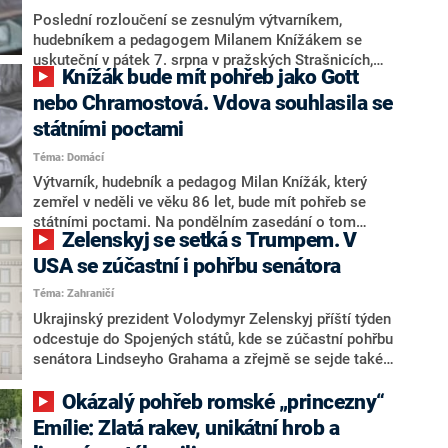
Poslední rozloučení se zesnulým výtvarníkem,
hudebníkem a pedagogem Milanem Knížákem se
uskuteční v pátek 7. srpna v pražských Strašnicích,
Knížák bude mít pohřeb jako Gott
uvedla vdova Marie Knížáková. Knížák zemřel v neděli
ve věku 86 let. Bude mít pohřeb se státními poctami, o
nebo Chramostová. Vdova souhlasila se
čemž rozhodla v pondělí vláda Andreje Babiše (ANO) a
státními poctami
rodina s tím souhlasila. Dojednání podrobností se
Téma: Domácí
chopilo ministerstvo kultury. O tom, jakou formu státní
pocty budou mít, se podle Knížákové zatím jedná.
Výtvarník, hudebník a pedagog Milan Knížák, který
zemřel v neděli ve věku 86 let, bude mít pohřeb se
státními poctami. Na pondělním zasedání o tom
Zelenskyj se setká s Trumpem. V
rozhodla vláda, informoval vicepremiér Karel Havlíček
(ANO). S plánem kabinetu poté vyslovila souhlas
USA se zúčastní i pohřbu senátora
rodina. Vláda stejně rozhodla také v únoru v případě
Téma: Zahraničí
herečky Jany Brejchové, její rodina však nabídku
Ukrajinský prezident Volodymyr Zelenskyj příští týden
naopak nevyužila.
odcestuje do Spojených států, kde se zúčastní pohřbu
senátora Lindseyho Grahama a zřejmě se sejde také
se svým americkým protějškem Donaldem Trumpem.
S odvoláním na informované zdroje to v pátek uvedla
Okázalý pohřeb romské „princezny“
ukrajinská veřejnoprávní stanice Suspilne.
Emílie: Zlatá rakev, unikátní hrob a