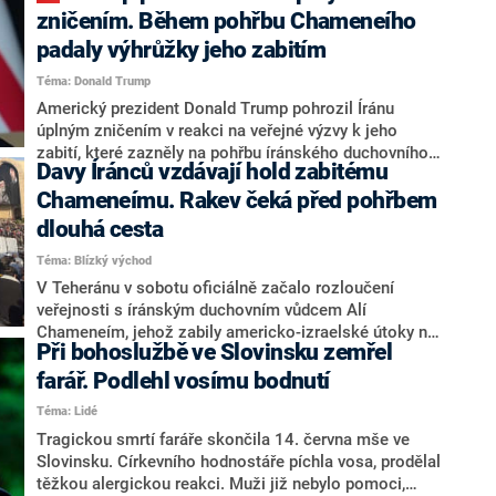
voze navíc po nárazu kromě dívky zůstali další tři její
zničením. Během pohřbu Chameneího
zranění kamarádi.
padaly výhrůžky jeho zabitím
Téma: Donald Trump
Americký prezident Donald Trump pohrozil Íránu
úplným zničením v reakci na veřejné výzvy k jeho
zabití, které zazněly na pohřbu íránského duchovního
Davy Íránců vzdávají hold zabitému
vůdce Alího Chameneího, informovala agentura AP.
Armáda Spojených států podle Trumpa dostala
Chameneímu. Rakev čeká před pohřbem
patřičné rozkazy.
dlouhá cesta
Téma: Blízký východ
V Teheránu v sobotu oficiálně začalo rozloučení
veřejnosti s íránským duchovním vůdcem Alí
Chameneím, jehož zabily americko-izraelské útoky na
Při bohoslužbě ve Slovinsku zemřel
Teherán 28. února. Oznámila to podle agentury AFP v
6:00 místního času (4:30 SELČ) íránská státní
farář. Podlehl vosímu bodnutí
televize. Jde o součást šestidenních pietních akcí
Téma: Lidé
spojených s pohřbením ajatolláha.
Tragickou smrtí faráře skončila 14. června mše ve
Slovinsku. Církevního hodnostáře píchla vosa, prodělal
těžkou alergickou reakci. Muži již nebylo pomoci,