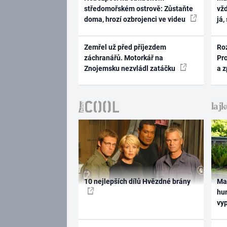
středomořském ostrově: Zůstaňte
vž
doma, hrozí ozbrojenci ve videu
já,
Zemřel už před příjezdem
Ro
záchranářů. Motorkář na
Pr
Znojemsku nezvládl zatáčku
a 
10 nejlepších dílů Hvězdné brány
Ma
hum
vy