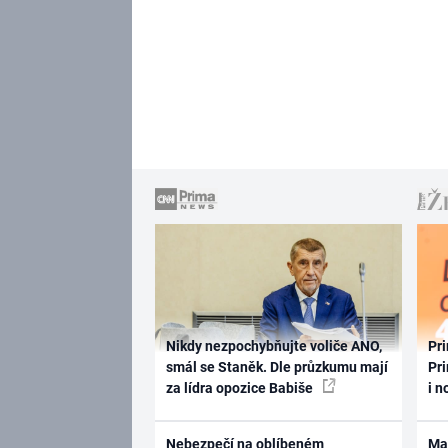
Nikdy nezpochybňujte voliče ANO,
Pri
smál se Staněk. Dle průzkumu mají
Pri
za lídra opozice Babiše
i n
Nebezpečí na oblíbeném
Ma