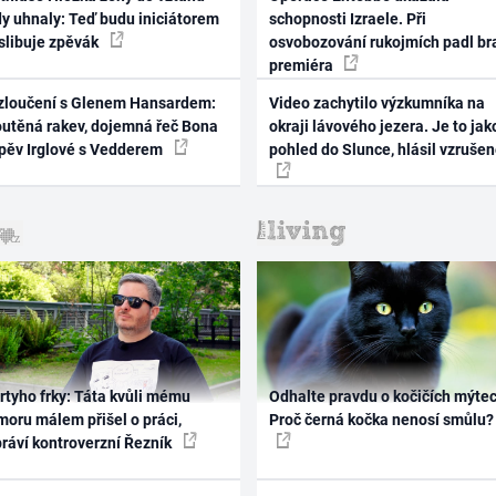
dy uhnaly: Teď budu iniciátorem
schopnosti Izraele. Při
 slibuje zpěvák
osvobozování rukojmích padl br
premiéra
zloučení s Glenem Hansardem:
Video zachytilo výzkumníka na
outěná rakev, dojemná řeč Bona
okraji lávového jezera. Je to jak
zpěv Irglové s Vedderem
pohled do Slunce, hlásil vzruše
rtyho frky: Táta kvůli mému
Odhalte pravdu o kočičích mýtec
oru málem přišel o práci,
Proč černá kočka nenosí smůlu?
práví kontroverzní Řezník