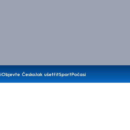
í
Objevte Česko
Jak ušetřit
Sport
Počasí