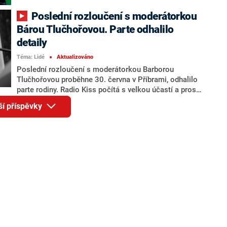
informoval chorvatský web Dnevnik.
Poslední rozloučení s moderátorkou
Bárou Tlučhořovou. Parte odhalilo
detaily
Téma: Lidé
Aktualizováno
■
Poslední rozloučení s moderátorkou Barborou
Tlučhořovou proběhne 30. června v Příbrami, odhalilo
parte rodiny. Radio Kiss počítá s velkou účastí a prosí
o ohleduplnost. Hlasatelka podlehla rakovině mozku v
ší příspěvky
pondělí 22. června.