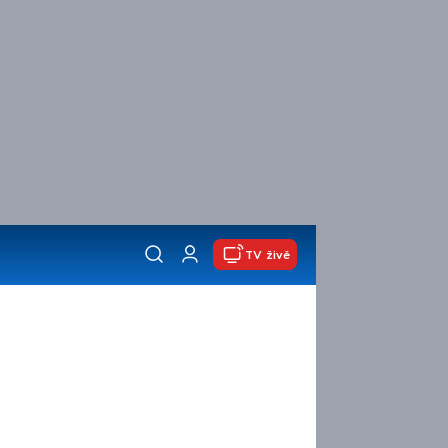
TV živě