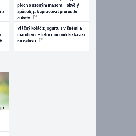
plech s uzeným masem – skvělý
atr
způsob, jak zpracovat přerostlé
cukety
Vláčný koláč z jogurtu s višněmi a
o
mandlemi – letní moučník ke kávě i
ně
na oslavu
h!