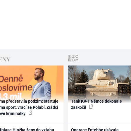
ma představila podzim: startuje
Tank KV-1 Němce dokonale
ma sport, vrací se Polabí, Zrádci
zaskočil
ové kriminálky
thiase Hložka ženy do vztahu
Operace Entebbe ukázala