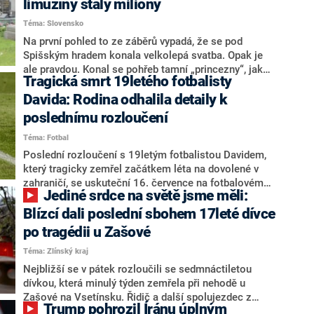
limuzíny stály miliony
Téma: Slovensko
Na první pohled to ze záběrů vypadá, že se pod
Spišským hradem konala velkolepá svatba. Opak je
ale pravdou. Konal se pohřeb tamní „princezny“, jak
Tragická smrt 19letého fotbalisty
Emílii nazývali příbuzní. Pohřeb to byl více než
přepychový, účastnily se jej stovky lidí a celkový účet
Davida: Rodina odhalila detaily k
se vyšplhal na miliony korun.
poslednímu rozloučení
Téma: Fotbal
Poslední rozloučení s 19letým fotbalistou Davidem,
který tragicky zemřel začátkem léta na dovolené v
zahraničí, se uskuteční 16. července na fotbalovém
Jediné srdce na světě jsme měli:
hřišti v Heršpicích u Slavkova. Rodina ve smutečním
oznámení poprosila, aby lidé chystající se na pohřeb
Blízcí dali poslední sbohem 17leté dívce
upustili od velkých květinových darů. Vyplývá to ze
po tragédii u Zašové
smutečního parte.
Téma: Zlínský kraj
Nejbližší se v pátek rozloučili se sedmnáctiletou
dívkou, která minulý týden zemřela při nehodě u
Zašové na Vsetínsku. Řidič a další spolujezdec z
Trump pohrozil Íránu úplným
místa utekli, aniž by komukoliv poskytli pomoc. Ve