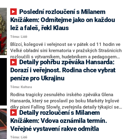
Poslední rozloučení s Milanem
Knížákem: Odmítejme jako on každou
lež a faleš, řekl Klaus
Téma: Lidé
Blízcí, kolegové i veřejnost se v pátek od 11 hodin ve
Velké obřadní síni krematoria v pražských Strašnicích
rozloučili s výtvarníkem, hudebníkem a pedagogem
Detaily pohřbu zpěváka Hansarda:
Milanem Knížákem. Se smuteční řečí vystoupil
Knížákův blízký přítel, bývalý prezident Václav Klaus, a
Dorazí i veřejnost. Rodina chce vybrat
také ministr kultury Oto Klempíř (za Motoristy).
peníze pro Ukrajinu
Pohřeb se konal podle rozhodnutí vlády a se
Téma: Kultura
souhlasem rodiny se státními poctami. Knížák zemřel
v neděli 26. července ve věku 86 let.
Rodina tragicky zesnulého irského zpěváka Glena
Hansarda, který se proslavil po boku Markéty Irglové
díky písni Falling Slowly, zveřejnila detaily týkající se
Detaily rozloučení s Milanem
jeho pohřbu. Dorazit na něj bude moci i veřejnost,
pozůstalí navíc vyzvali smuteční hosty, aby místo
Knížákem: Vdova oznámila termín.
pořizování květin či darů přispěli mimo jiné na pomoc
Veřejné vystavení rakve odmítla
napadené Ukrajině. Informoval o tom web Irish Mirror.
Téma: Lidé