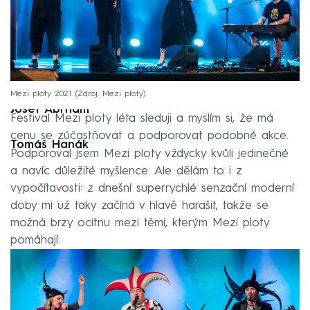
Mezi ploty 2021
Zdroj: Mezi ploty
Josef Abrhám
Festival Mezi ploty léta sleduji a myslím si, že má
cenu se zúčastňovat a podporovat podobné akce.
Tomáš Hanák
Podporoval jsem Mezi ploty vždycky kvůli jedinečné
a navíc důležité myšlence. Ale dělám to i z
vypočítavosti: z dnešní superrychlé senzační moderní
doby mi už taky začíná v hlavě harašit, takže se
možná brzy ocitnu mezi těmi, kterým Mezi ploty
pomáhají.