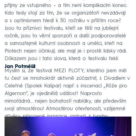
příjmy ze vstupného – a tím není komplikacím konec.
Kdo tedy stojí za tím, že se organizátoři nevzdávají
a s optimismem hledí k 30. ročníku v příštím roce?
Jsou to příznivci festivalu, kteří se těší na jubilejní
ročník, jsou to věrní sponzoři a další podporovatelé
a samozřejmě kulturní osobnosti a umělci, kteří na
Plotech nejen účinkují, ale mají je i prostě lidsky rádi.
Důkazem jsou i tato slova, která o festivalu řekli:
Jan Potměšil
Myslím si, že festival MEZI PLOTY, kterého jsem měl
tu čest se mnohokrát aktivně zúčastnit, s Divadlem v
Celetné (Spolek Kašpar) např. s inscenací „Růže pro
Algernon“, je ojedinělá událost! Naprosto
mimořádná… nejen bohatostí nabídky, ale především
svojí atmosférou! Atmosférou otevřenosti, vzájemné
důvěry, přirozené inspirace, radosti z tvorby…