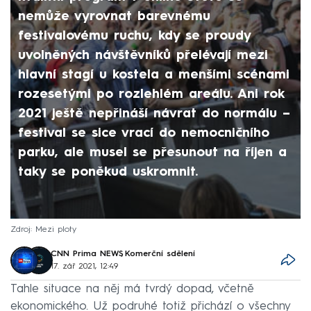
nemůže vyrovnat barevnému
festivalovému ruchu, kdy se proudy
uvolněných návštěvníků přelévají mezi
hlavní stagí u kostela a menšími scénami
rozesetými po rozlehlém areálu. Ani rok
2021 ještě nepřináší návrat do normálu –
festival se sice vrací do nemocničního
parku, ale musel se přesunout na říjen a
taky se poněkud uskromnit.
Zdroj: Mezi ploty
CNN Prima NEWS
,
Komerční sdělení
17. zář 2021, 12:49
Tahle situace na něj má tvrdý dopad, včetně
ekonomického. Už podruhé totiž přichází o všechny