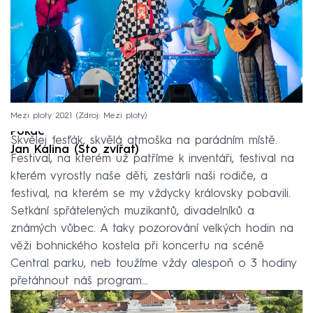
Mezi ploty 2021
Zdroj: Mezi ploty
Pokáč
Skvělej fesťák, skvělá atmoška na parádním místě.
Jan Kalina (Sto zvířat)
Festival, na kterém už patříme k inventáři, festival na
kterém vyrostly naše děti, zestárli naši rodiče, a
festival, na kterém se my vždycky královsky pobavili.
Setkání spřátelených muzikantů, divadelníků a
známých vůbec. A taky pozorování velkých hodin na
věži bohnického kostela při koncertu na scéně
Central parku, neb toužíme vždy alespoň o 3 hodiny
přetáhnout náš program...