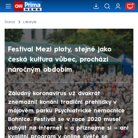
Domů
Lifestyle
Festival Mezi ploty, stejně jako
česká kultura vůbec, prochází
náročným obdobím
Záludný koronavirus už dvakrát
znemožnil konání tradiční přehlídky v
májovém parku Psychiatrické nemocnice
Bohnice. Festival se v roce 2020 musel
uchýlit na internet – a přiznejme si – ani
kvalitní program v online světě se