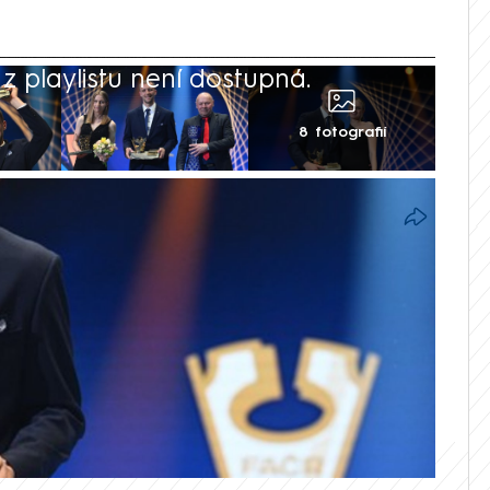
 playlistu není dostupná.
8 fotografií
 prvenství a počtvrté vyhrál anketu o
roku. Třicetiletý reprezentační kapitán v
dů porazil druhého Lukáše Provoda z
umfů vyrovnal legendárního Pavla Nedvěda.
lc.