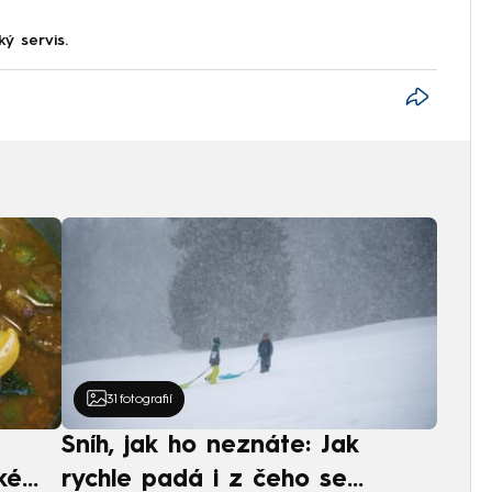
ký servis.
31
fotografií
Sníh, jak ho neznáte: Jak
ké
rychle padá i z čeho se