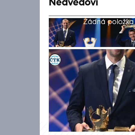
Nedvědovi
Žádná položka z
ČTK
17. bře 2025, 23:00
Záložník Tomáš Souček obhájil
nejlepšího českého fotbalistu 
tradiční anketě FAČR o 21 bo
pražské Slavie a v počtu tri
Třetí skončil plzeňský Pavel Šu