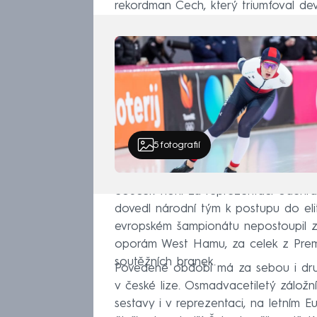
rekordman Čech, který triumfoval dev
5
fotografií
Souček vloni za reprezentaci odehrál
dovedl národní tým k postupu do elit
evropském šampionátu nepostoupil ze
oporám West Hamu, za celek z Premi
soutěžních branek.
Povedené období má za sebou i druhý
v české lize. Osmadvacetiletý záložní
sestavy i v reprezentaci, na letním E