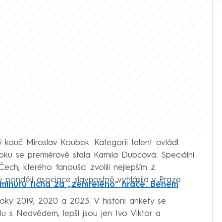
ý kouč Miroslav Koubek. Kategorii talent ovládl
 roku se premiérově stala Kamila Dubcová. Speciální
ech, kterého fanoušci zvolili nejlepším z
v pondělí asociace slavnostně vyhlásila v Praze.
 minutu ticha za „zemřelého“ hráče. Během
oky 2019, 2020 a 2023. V historii ankety se
lu s Nedvědem, lepší jsou jen Ivo Viktor a