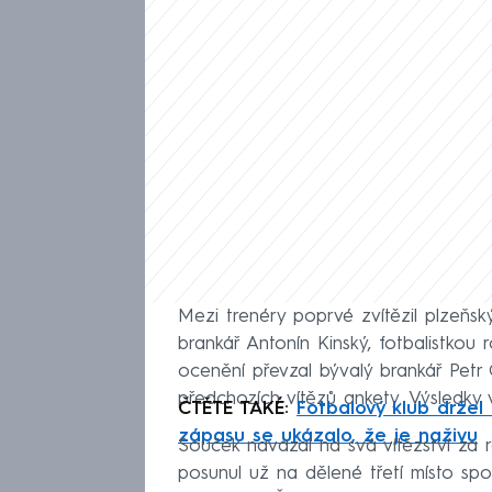
Mezi trenéry poprvé zvítězil plzeňsk
brankář Antonín Kinský, fotbalistkou
ocenění převzal bývalý brankář Petr Č
předchozích vítězů ankety. Výsledky 
ČTĚTE TAKÉ:
Fotbalový klub držel
zápasu se ukázalo, že je naživu
Souček navázal na svá vítězství za r
posunul už na dělené třetí místo spo