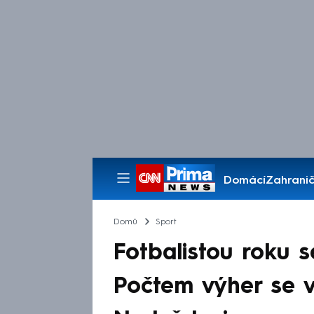
Domácí
Zahranič
Pořady
Domů
Sport
Fotbalistou roku s
Počtem výher se 