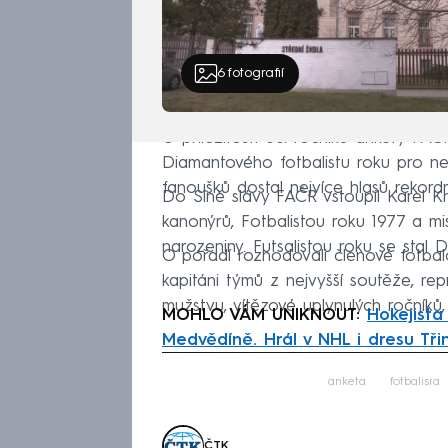
6
fotografií
U příležitosti 60. ročníku ankety FAČ
Diamantového fotbalistu roku pro nej
fanoušků dostal nejvíce hlasů rekord
Do Síně slávy FAČR vstoupil Karel K
kanonýrů, Fotbalistou roku 1977 a mis
narozeniny. Futsalistou roku se stal 
O pořadí rozhodovali členové fotbalo
kapitáni týmů z nejvyšší soutěže, rep
mužstvu, vítězové uplynulých ročníků
MOHLO VÁM UNIKNOUT:
Hokejista
Medvědíně. Hrál v NHL i dresu Tři
Fa
anketa
fotbalista
ČTK