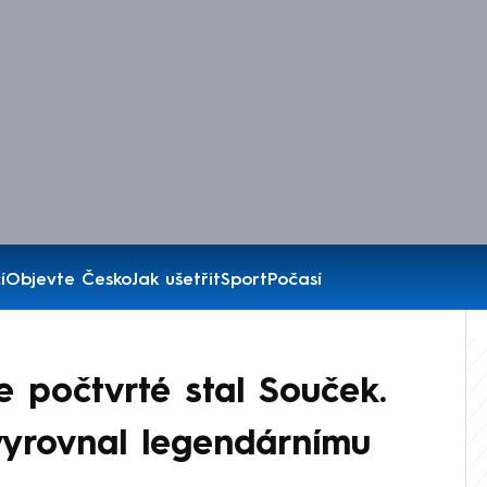
í
Objevte Česko
Jak ušetřit
Sport
Počasí
e počtvrté stal Souček.
vyrovnal legendárnímu