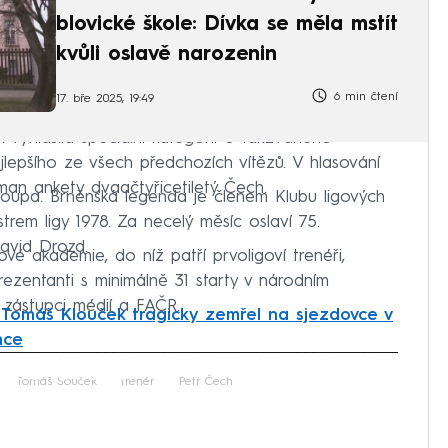
blovické škole: Dívka se měla mstít
kvůli oslavě narozenin
6 min čtení
17. bře 2025, 19:49
R vyhlásila speciální kategorii o takzvaného
lepšího ze všech předchozích vítězů. V hlasování
man ankety dvaačtyřicetiletý Čech.
roupa. Brněnská legenda je členem Klubu ligových
trem ligy 1978. Za necelý měsíc oslaví 75.
David Drozd.
vé akademie, do níž patří prvoligoví trenéři,
rezentanti s minimálně 31 starty v národním
, zástupci médií a FAČR.
 Tomáš Klouček tragicky zemřel na sjezdovce v
nce
iled to fetch
Tomáš Souček
trenér
Petr Čech