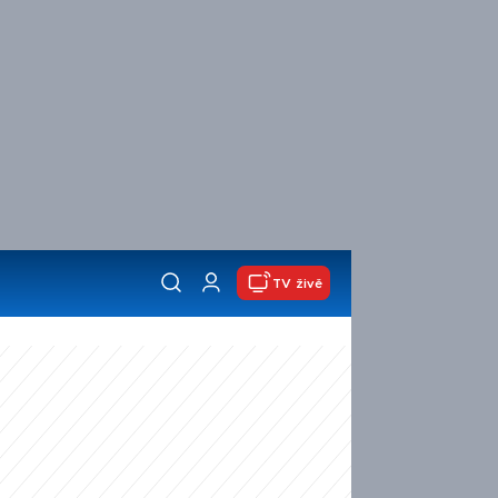
TV živě