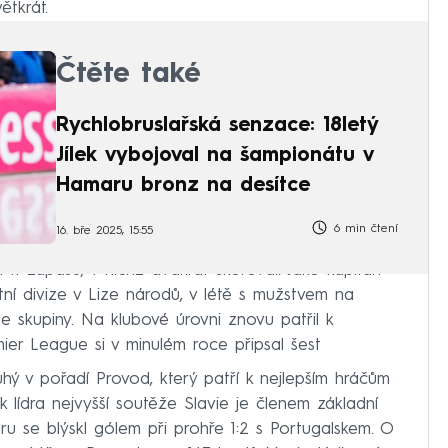
ětkrát.
Čtěte také
Rychlobruslařská senzace: 18letý
Jílek vybojoval na šampionátu v
Hamaru bronz na desítce
6 min čtení
16. bře 2025, 15:55
 11 zápasů, v nichž dvakrát skóroval. Jako kapitán
ní divize v Lize národů, v létě s mužstvem na
 skupiny. Na klubové úrovni znovu patřil k
er League si v minulém roce připsal šest
 v pořadí Provod, který patří k nejlepším hráčům
k lídra nejvyšší soutěže Slavie je členem základní
uru se blýskl gólem při prohře 1:2 s Portugalskem. O