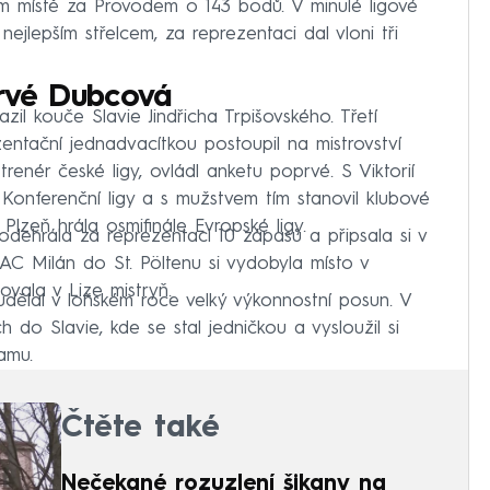
etím místě za Provodem o 143 bodů. V minulé ligové
ejlepším střelcem, za reprezentaci dal vloni tři
prvé Dubcová
il kouče Slavie Jindřicha Trpišovského. Třetí
zentační jednadvacítkou postoupil na mistrovství
trenér české ligy, ovládl anketu poprvé. S Viktorií
 Konferenční ligy a s mužstvem tím stanovil klubové
lzeň hrála osmifinále Evropské ligy.
dehrála za reprezentaci 10 zápasů a připsala si v
 AC Milán do St. Pöltenu si vydobyla místo v
ovala v Lize mistryň.
 udělal v loňském roce velký výkonnostní posun. V
ch do Slavie, kde se stal jedničkou a vysloužil si
amu.
Čtěte také
Nečekané rozuzlení šikany na