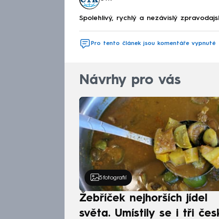
Spolehlivý, rychlý a nezávislý zpravodajs
Pro tento článek jsou komentáře vypnuté
Návrhy pro vás
5
fotografií
Žebříček nejhorších jídel
světa. Umístily se i tři čes