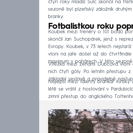
čtyři roky mladší Šulc skončil na tř
sezoně byl plzeňský záložník druhým n
branky.
Fotbalistkou roku po
Koubek mezi trenéry o 101 bodů poraz
skončil Jan Suchopárek, jenž s repre
Evropy. Koubek, v 73 letech nejstarší 
vloni na jaře došel až do čtvrtfinále
maximum v pohárech. V této sezoně P
Vítězka mezi ženami Dubcová vloni o
nich čtyři góly. Po letním přestupu z
základní sestavě a pravidelně nastup
Nejlepší mezi talenty brankář Kinský
létě se vrátil z hostování v Pardubicí
zimní přestup do anglického Tottenh