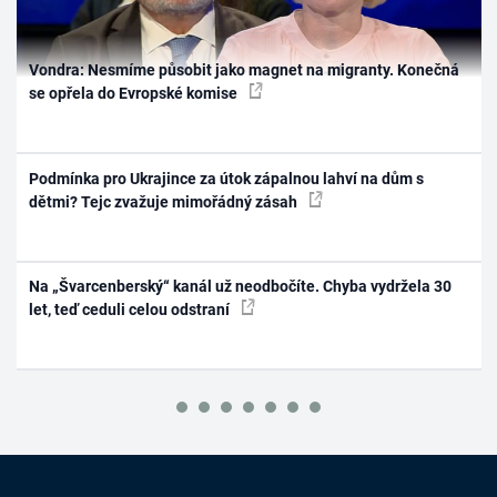
Vondra: Nesmíme působit jako magnet na migranty. Konečná
se opřela do Evropské komise
Podmínka pro Ukrajince za útok zápalnou lahví na dům s
dětmi? Tejc zvažuje mimořádný zásah
Na „Švarcenberský“ kanál už neodbočíte. Chyba vydržela 30
let, teď ceduli celou odstraní