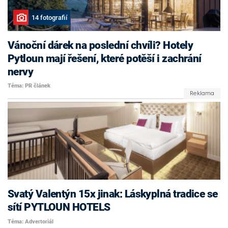
14 fotografií
Vánoční dárek na poslední chvíli? Hotely
Pytloun mají řešení, které potěší i zachrání
nervy
Téma: PR článek
Svatý Valentýn 15x jinak: Láskyplná tradice se
sítí PYTLOUN HOTELS
Téma: Advertoriál