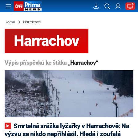
Domů
Harrachov
Harrachov
Výpis příspěvků ke štítku
„Harrachov“
Smrtelná srážka lyžařky v Harrachově: Na
výzvu se nikdo nepřihlásil. Hledá i zoufalá