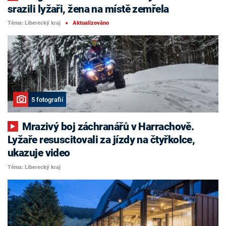
srazili lyžaři, žena na místě zemřela
Téma: Liberecký kraj
Aktualizováno
■
5 fotografií
Mrazivý boj záchranářů v Harrachově.
Lyžaře resuscitovali za jízdy na čtyřkolce,
ukazuje video
Téma: Liberecký kraj