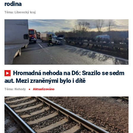
rodina
Téma: Liberecký kraj
Hromadná nehoda na D6: Srazilo se sedm
aut. Mezi zraněnými bylo i dítě
Téma: Nehody
Aktualizováno
■