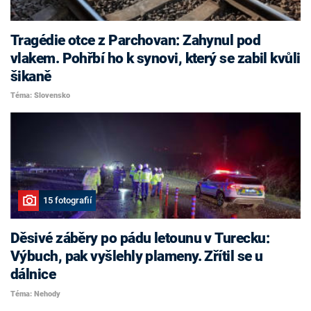
Tragédie otce z Parchovan: Zahynul pod
vlakem. Pohřbí ho k synovi, který se zabil kvůli
šikaně
Téma: Slovensko
15 fotografií
Děsivé záběry po pádu letounu v Turecku:
Výbuch, pak vyšlehly plameny. Zřítil se u
dálnice
Téma: Nehody