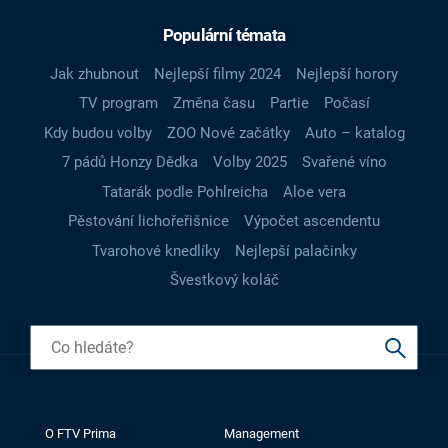
Populární témata
Jak zhubnout
Nejlepší filmy 2024
Nejlepší horory
TV program
Změna času
Partie
Počasí
Kdy budou volby
ZOO Nové začátky
Auto – katalog
7 pádů Honzy Dědka
Volby 2025
Svařené víno
Tatarák podle Pohlreicha
Aloe vera
Pěstování lichořeřišnice
Výpočet ascendentu
Tvarohové knedlíky
Nejlepší palačinky
Švestkový koláč
O FTV Prima
Management