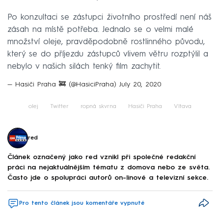
Po konzultaci se zástupci životního prostředí není náš
zásah na místě potřeba. Jednalo se o velmi malé
množství oleje, pravděpodobně rostlinného původu,
který se do příjezdu zástupců vlivem větru rozptýlil a
nebylo v našich silách tenký film zachytit.
— Hasiči Praha 🚒 (@HasiciPraha)
July 20, 2020
olej
Twitter
ropná skvrna
Hasiči Praha
Vltava
red
Článek označený jako red vznikl při společné redakční
práci na nejaktuálnějším tématu z domova nebo ze světa.
Často jde o spolupráci autorů on-linové a televizní sekce.
Pro tento článek jsou komentáře vypnuté