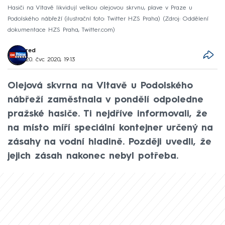
Hasiči na Vltavě likvidují velkou olejovou skrvnu, plave v Praze u
Podolského nábřeží (ilustrační foto: Twitter HZS Praha)
Zdroj: Oddělení
dokumentace HZS Praha, Twitter.com
red
20. čvc 2020, 19:13
Olejová skvrna na Vltavě u Podolského
nábřeží zaměstnala v pondělí odpoledne
pražské hasiče. Ti nejdříve informovali, že
na místo míří speciální kontejner určený na
zásahy na vodní hladině. Později uvedli, že
jejich zásah nakonec nebyl potřeba.