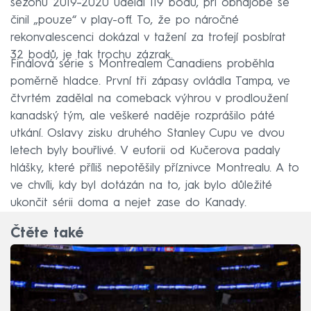
sezonu 2019–⁠2020 udělal 119 bodů, při obhajobě se
činil „pouze“ v play-off. To, že po náročné
rekonvalescenci dokázal v tažení za trofejí posbírat
32 bodů, je tak trochu zázrak.
Finálová série s Montrealem Canadiens proběhla
poměrně hladce. První tři zápasy ovládla Tampa, ve
čtvrtém zadělal na comeback výhrou v prodloužení
kanadský tým, ale veškeré naděje rozprášilo páté
utkání. Oslavy zisku druhého Stanley Cupu ve dvou
letech byly bouřlivé. V euforii od Kučerova padaly
hlášky, které příliš nepotěšily příznivce Montrealu. A to
ve chvíli, kdy byl dotázán na to, jak bylo důležité
ukončit sérii doma a nejet zase do Kanady.
Čtěte také