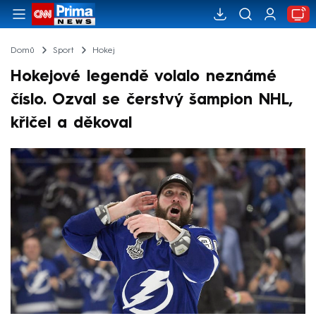
Domů
Sport
Hokej
Hokejové legendě volalo neznámé
číslo. Ozval se čerstvý šampion NHL,
křičel a děkoval