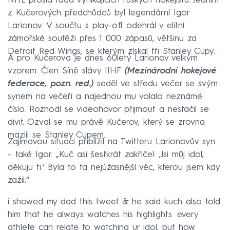
NHL prošla řada vynikajících ruských hokejistů. Jedním
z Kučerových předchůdců byl legendární Igor
Larionov. V součtu s play-off odehrál v elitní
zámořské soutěži přes 1 000 zápasů, většinu za
Detroit Red Wings, se kterým získal tři Stanley Cupy.
A pro Kučerova je dnes 60letý Larionov velkým
vzorem. Člen Síně slávy IIHF
(Mezinárodní hokejové
federace, pozn. red.)
seděl ve středu večer se svým
synem na večeři a najednou mu volalo neznámé
číslo. Rozhodl se videohovor přijmout a nestačil se
divit. Ozval se mu právě Kučerov, který se zrovna
mazlil se Stanley Cupem.
Zajímavou situaci přiblížil na Twitteru Larionovův syn
– také Igor. „Kuč asi šestkrát zakřičel: ‚Jsi můj idol,
děkuju ti.‘ Byla to ta nejúžasnější věc, kterou jsem kdy
zažil.“
i showed my dad this tweet & he said kuch also told
him that he always watches his highlights. every
athlete can relate to watching ur idol, but how