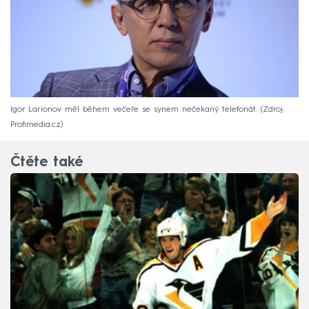
Igor Larionov měl během večeře se synem nečekaný telefonát.
Zdroj:
Profimedia.cz
Čtěte také