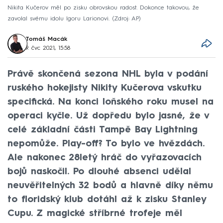
Nikita Kučerov měl po zisku obrovskou radost. Dokonce takovou, že
zavolal svému idolu Igoru Larionovi.
Zdroj: AP
Tomáš Macák
9. čvc 2021, 15:58
Právě skončená sezona NHL byla v podání
ruského hokejisty Nikity Kučerova vskutku
specifická. Na konci loňského roku musel na
operaci kyčle. Už dopředu bylo jasné, že v
celé základní části Tampě Bay Lightning
nepomůže. Play-off? To bylo ve hvězdách.
Ale nakonec 28letý hráč do vyřazovacích
bojů naskočil. Po dlouhé absenci udělal
neuvěřitelných 32 bodů a hlavně díky němu
to floridský klub dotáhl až k zisku Stanley
Cupu. Z magické stříbrné trofeje měl