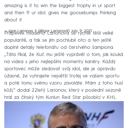
amazing is it to win the biggest trophy in ur sport
and then ft ur idol. gives me goosebumps thinking
about it
— Igor Larionov II (@Igor_LarionovII)
July 9, 2021
Příspěvek mladého Larionova se rychle těšil velké
popularitě, a tak se jím pochlubil otci a ten ještě
doplnil detaily telefonátu od čerstvého šampiona.
„Táta říkal, že Kuč mu ještě vyprávěl o tom, jak kouká
na videa s jeho nejlepšími momenty kariéry. Každý
sportovec může sledovat svůj idol, ale je opravdu
úžasné, že vyhrajete největší trofej ve vašem sportu
a poté tomu svému vzoru zavoláte. Mám z toho husí
kůži,“ dodal 22letý Larionov, který v poslední sezoně
hrál za čínský tým Kunlun Red Star působící v KHL.