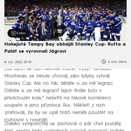
Video
Hokejisté Tampy Bay obhájili Stanley Cup: Rutta a
Palát se vyrovnali Jágrovi
6 min čtení
8. čvc 2021, 07:19
„Už bych se tam nechtěl vracet. Vždyť fanoušci
Montrealu se minule chovali, jako kdyby vyhráli
Stanley Cup. Ale no tak, děláte si ze mě legraci.
Děláte si ze mě legraci? Jejich finále bylo v
předchozím kole,“ nešetřil na tiskové konferenci
soupeře a jeho příznivce Rus. Někteří z nich
zmiňovali, že by se opilí hráči neměli pouštět na
rozhovor s novináři.
Daleko sympatičtěji se zachoval o pár chvil později.