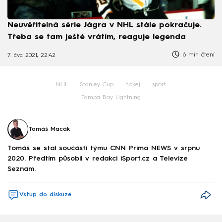
Neuvěřitelná série Jágra v NHL stále pokračuje.
Třeba se tam ještě vrátím, reaguje legenda
6 min čtení
7. čvc 2021, 22:42
NHL
Stanley Cup
hokej
sport
Tampa Bay Lightning
Tomáš Macák
Tomáš se stal součástí týmu CNN Prima NEWS v srpnu
2020. Předtím působil v redakci iSport.cz a Televize
Seznam.
Vstup do diskuze