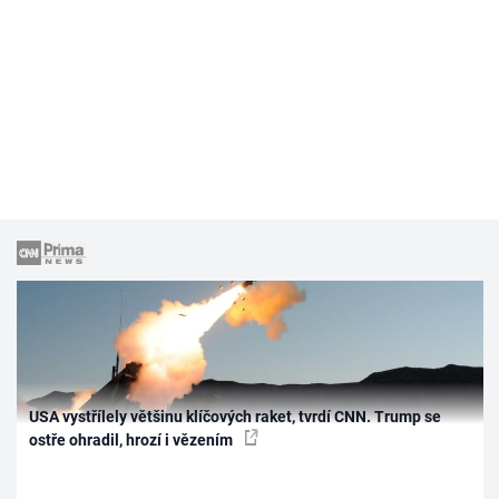
USA vystřílely většinu klíčových raket, tvrdí CNN. Trump se
ostře ohradil, hrozí i vězením