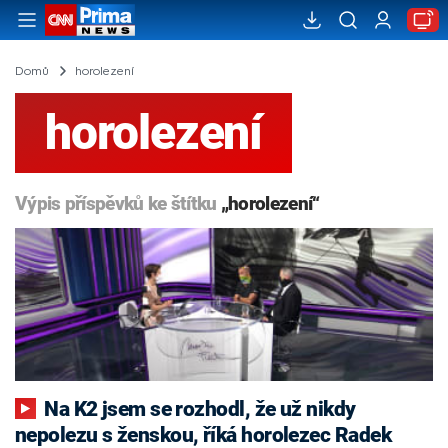
Domů
horolezení
horolezení
Výpis příspěvků ke štítku
„horolezení“
Na K2 jsem se rozhodl, že už nikdy
nepolezu s ženskou, říká horolezec Radek