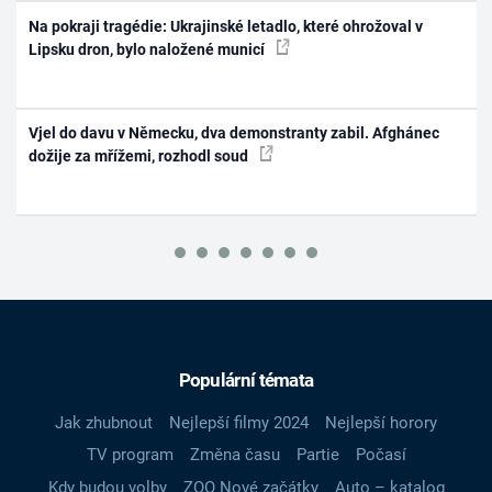
Na pokraji tragédie: Ukrajinské letadlo, které ohrožoval v
Lipsku dron, bylo naložené municí
Vjel do davu v Německu, dva demonstranty zabil. Afghánec
dožije za mřížemi, rozhodl soud
Populární témata
Jak zhubnout
Nejlepší filmy 2024
Nejlepší horory
TV program
Změna času
Partie
Počasí
Kdy budou volby
ZOO Nové začátky
Auto – katalog