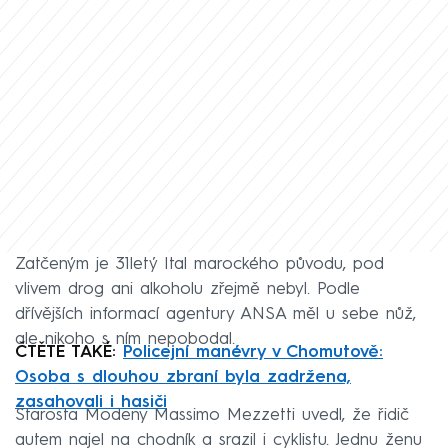
Zatčeným je 31letý Ital marockého původu, pod
vlivem drog ani alkoholu zřejmě nebyl. Podle
dřívějších informací agentury ANSA měl u sebe nůž,
ale nikoho s ním nepobodal.
ČTĚTE TAKÉ:
Policejní manévry v Chomutově:
Osoba s dlouhou zbraní byla zadržena,
zasahovali i hasiči
Starosta Modeny Massimo Mezzetti uvedl, že řidič
autem najel na chodník a srazil i cyklistu. Jednu ženu