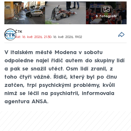
8 fotografií
ČTK
Akt. 16. kvě 2026, 21:30
• 16. kvě 2026, 19:02
V italském městě Modena v sobotu
odpoledne najel řidič autem do skupiny lidí
a pak se snažil utéct. Osm lidí zranil, z
toho čtyři vážně. Řidič, který byl po činu
zatčen, trpí psychickými problémy, kvůli
nimž se léčil na psychiatrii, informovala
agentura ANSA.