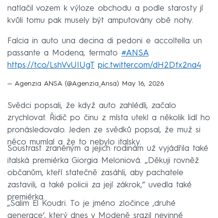
natlačil vozem k výloze obchodu a podle starosty jí
kvůli tomu pak musely být amputovány obě nohy.
Falcia in auto una decina di pedoni e accoltella un
passante a Modena, fermato
#ANSA
https://t.co/LshVvUIUgT
pic.twitter.com/dH2Dfx2na4
— Agenzia ANSA (@Agenzia_Ansa)
May 16, 2026
Svědci popsali, že když auto zahlédli, začalo
zrychlovat. Řidič po činu z místa utekl a několik lidí ho
pronásledovalo. Jeden ze svědků popsal, že muž si
něco mumlal a že to nebylo italsky.
Soustrast zraněným a jejich rodinám už vyjádřila také
italská premiérka Giorgia Meloniová. „Děkuji rovněž
občanům, kteří statečně zasáhli, aby pachatele
zastavili, a také policii za její zákrok,“ uvedla také
premiérka.
„Salim El Koudri. To je jméno zločince ‚druhé
generace‘, který dnes v Modeně srazil nevinné