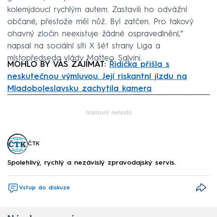
kolemjdoucí rychlým autem. Zastavili ho odvážní
občané, přestože měl nůž. Byl zatčen. Pro takový
ohavný zločin neexistuje žádné ospravedlnění,“
napsal na sociální síti X šéf strany Liga a
místopředseda vlády Matteo Salvini.
MOHLO BY VÁS ZAJÍMAT:
Řidička přišla s
neskutečnou výmluvou. Její riskantní jízdu na
Mladoboleslavsku zachytila kamera
Failed to fetch
dopravní nehoda
ČTK
Spolehlivý, rychlý a nezávislý zpravodajský servis.
Vstup do diskuze