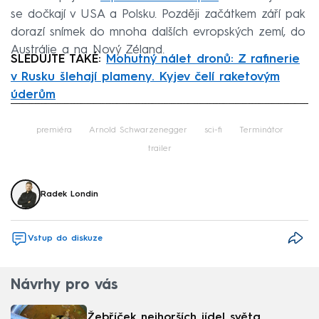
se dočkají v USA a Polsku. Později začátkem září pak
dorazí snímek do mnoha dalších evropských zemí, do
Austrálie a na Nový Zéland.
SLEDUJTE TAKÉ:
Mohutný nálet dronů: Z rafinerie
v Rusku šlehají plameny. Kyjev čelí raketovým
úderům
Failed to fetch
premiéra
Arnold Schwarzenegger
sci-fi
Terminátor
trailer
Radek Londin
Vstup do diskuze
Návrhy pro vás
Žebříček nejhorších jídel světa.