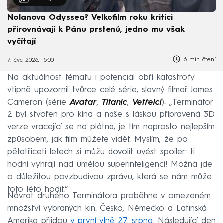
Nolanova Odyssea? Velkofilm roku kritici
přirovnávají k Pánu prstenů, jedno mu však
vyčítají
6 min čtení
7. čvc 2026, 15:00
Na aktuálnost tématu i potenciál obří katastrofy
vtipně upozornil tvůrce celé série, slavný filmař James
Cameron (série
Avatar
,
Titanic
,
Vetřelci
): „Terminátor
2 byl stvořen pro kina a naše s láskou připravená 3D
verze vracející se na plátna, je tím naprosto nejlepším
způsobem, jak film můžete vidět. Myslím, že po
pětatřiceti letech si můžu dovolit uvést spoiler: ti
hodní vyhrají nad umělou superinteligencí! Možná jde
o důležitou povzbudivou zprávu, která se nám může
toto léto hodit.“
Návrat druhého Terminátora proběhne v omezeném
množství vybraných kin. Česko, Německo a Latinská
Amerika přijdou
v první vlně 27. srpna
. Následující den