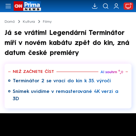
Domů
Kultura
Filmy
Já se vrátím! Legendární Terminátor
míří v novém kabátu zpět do kin, zná
datum české premiéry
NEŽ ZAČNETE ČÍST
Terminátor 2 se vrací do kin k 35. výročí
Snímek uvidíme v remasterované 4K verzi a
3D