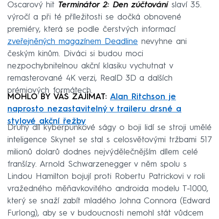
Oscarový hit
Terminátor 2: Den zúčtování
slaví 35.
výročí a při té příležitosti se dočká obnovené
premiéry, která se podle čerstvých informací
zveřejněných magazínem Deadline
nevyhne ani
českým kinům. Diváci si budou moci
nezpochybnitelnou akční klasiku vychutnat v
remasterované 4K verzi, RealD 3D a dalších
prémiových formátech.
MOHLO BY VÁS ZAJÍMAT:
Alan Ritchson je
naprosto nezastavitelný v traileru drsné a
stylové akční řežby
Druhý díl kyberpunkové ságy o boji lidí se stroji umělé
inteligence Skynet se stal s celosvětovými tržbami 517
milionů dolarů dodnes nejvýdělečnějším dílem celé
franšízy. Arnold Schwarzenegger v něm spolu s
Lindou Hamilton bojují proti Robertu Patrickovi v roli
vražedného měňavkovitého androida modelu T-1000,
který se snaží zabít mladého Johna Connora (Edward
Furlong), aby se v budoucnosti nemohl stát vůdcem