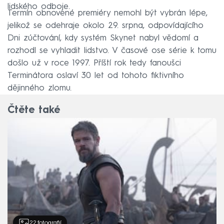
lidského odboje.
Termín obnovené premiéry nemohl být vybrán lépe,
jelikož se odehraje okolo 29. srpna, odpovídajícího
Dni zúčtování, kdy systém Skynet nabyl vědomí a
rozhodl se vyhladit lidstvo. V časové ose série k tomu
došlo už v roce 1997. Příští rok tedy fanoušci
Terminátora oslaví 30 let od tohoto fiktivního
dějinného zlomu.
Čtěte také
22
fotografií