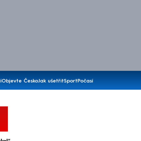
í
Objevte Česko
Jak ušetřit
Sport
Počasí