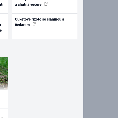
atr
a chutná večeře
Cuketové rizoto se slaninou a
o
čedarem
ně