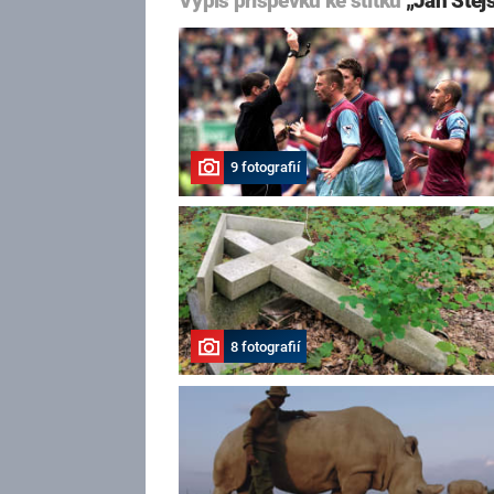
Výpis příspěvků ke štítku
„Jan Stejs
9 fotografií
8 fotografií