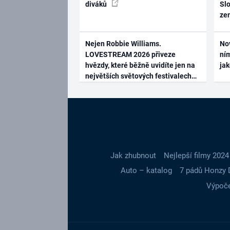
diváků
Slo
ze
Nejen Robbie Williams.
No
LOVESTREAM 2026 přiveze
ním
hvězdy, které běžně uvidíte jen na
ja
největších světových festivalech
Jak zhubnout
Nejlepší filmy 2024
Auto – katalog
7 pádů Honzy 
Výpoče