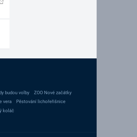
dy budou volby
ZOO Nové začátky
e vera
Pěstování lichořeřišnice
ý koláč