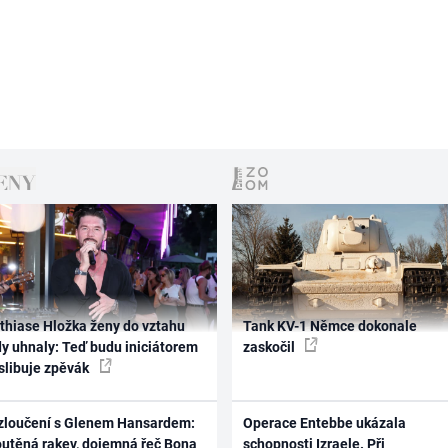
thiase Hložka ženy do vztahu
Tank KV-1 Němce dokonale
dy uhnaly: Teď budu iniciátorem
zaskočil
 slibuje zpěvák
zloučení s Glenem Hansardem:
Operace Entebbe ukázala
outěná rakev, dojemná řeč Bona
schopnosti Izraele. Při