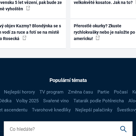
vensku 5 let vězení, pak bude ze
velkokvěté kosatce. Jak na to?
mě vyhoštěn
vý objev Kazmy? Blondýnka se s
Přerostlé okurky? Zkuste
 vodí za ruce a fotí se na místě
rychlokvašky nebo je naložte po
ko Rosecká
americku!
Populární témata
Nejlepší horory
TV program
Změna času
Partie
Počasí
K
Dědka
Volby 2025
Svařené víno
Tatarák podle Pohlreicha
Alo
t ascendentu
Tvarohové knedlíky
Nejlepší palačinky
Švestkov