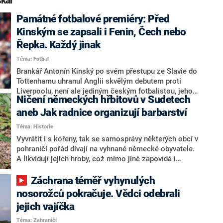
kal“
Památné fotbalové premiéry: Před
Kinským se zapsali i Fenin, Čech nebo
Řepka. Každý jinak
Téma: Fotbal
Brankář Antonín Kinský po svém přestupu ze Slavie do
Tottenhamu uhranul Anglii skvělým debutem proti
Liverpoolu, není ale jediným českým fotbalistou, jehož
Ničení německých hřbitovů v Sudetech
premiéra v prestižním zahraničním klubu se i zpětně
považuje za nezapomenutelnou. Někomu se to
aneb Jak radnice organizují barbarství
povedlo gólovou kanonádou, jinému přehnanou
Téma: Historie
tvrdostí.
Vyvrátit i s kořeny, tak se samosprávy některých obcí v
pohraničí pořád dívají na vyhnané německé obyvatele.
A likvidují jejich hroby, což mimo jiné zapovídá i
směrnice Úřadu vlády ČR. „Vzít buldozer a ničit, to je
barbarství,“ říká Jindřich Machala ze spolku Lubavia,
Záchrana téměř vyhynulých
který rovy Němců naopak zachraňuje. Loni bylo
nosorožců pokračuje. Vědci odebrali
zničeno třeba německé pohřebiště ve Starých
jejich vajíčka
Křečanech na Děčínsku, nyní hrozí zánik hřbitova v
Chomýži na okraji Krnova.
Téma: Zahraničí