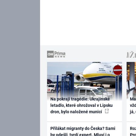
Na pokraji tragédie: Ukrajinské
Ma
letadlo, které ohrožoval v Lipsku
vž
dron, bylo naložené municí
já,
Přilákat migranty do Česka? Sami
Ro
by odešli, tvrdí expert. Mluví i o
Pr