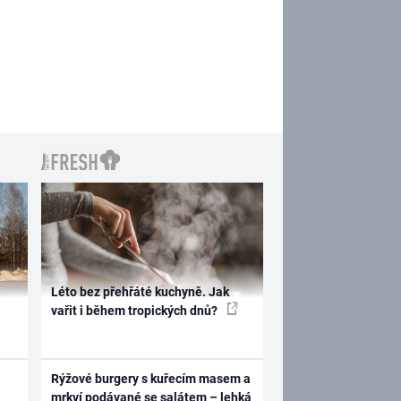
Léto bez přehřáté kuchyně. Jak
vařit i během tropických dnů?
Rýžové burgery s kuřecím masem a
mrkví podávané se salátem – lehká