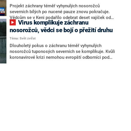
Projekt záchrany téměř vyhynulých nosorožců
severních bílých po nucené pauze znovu pokračuje.
Vědcům se v Keni podařilo odebrat deset vajíček od
Virus komplikuje záchranu
dvou posledních žijících samic. Kvůli koronavirové
krizi nemohl evropský tým odborníků pod vedením
nosorožců, vědci se bojí o přežití druhu
pracovníků ze Safari Parku Dvůr Králové do rezervace
Téma: Svět zvířat
v Keni několik měsíců.
Dlouholetý pokus o záchranu téměř vyhynulých
nosorožců tuponosých severních se komplikuje. Kvůli
koronavirové krizi nemohou evropští odborníci pod
taktovkou Safari Parku Dvůr Králové odcestovat do
Keni, kde se snaží odebrat dvěma posledním žijícím
samicím vajíčka. Čím méně bude pokusů o nové
odběry, tím nižší je šance zabránit vyhlazení celého
druhu. Mnohaletá práce by mohla přijít vniveč.