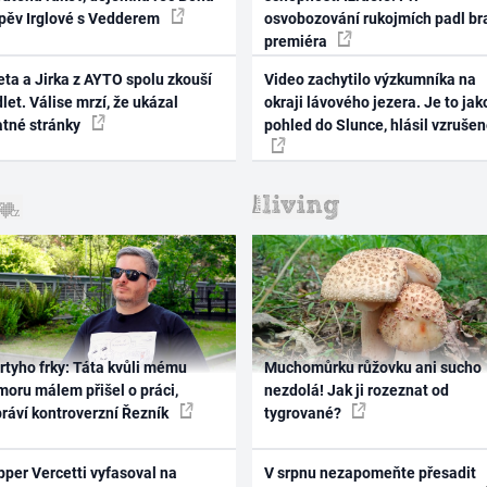
zpěv Irglové s Vedderem
osvobozování rukojmích padl br
premiéra
ta a Jirka z AYTO spolu zkouší
Video zachytilo výzkumníka na
let. Válise mrzí, že ukázal
okraji lávového jezera. Je to jak
atné stránky
pohled do Slunce, hlásil vzruše
rtyho frky: Táta kvůli mému
Muchomůrku růžovku ani sucho
oru málem přišel o práci,
nezdolá! Jak ji rozeznat od
práví kontroverzní Řezník
tygrované?
per Vercetti vyfasoval na
V srpnu nezapomeňte přesadit