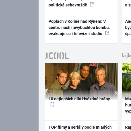
politické sebevraždě
a 
Poplach v Kolíně nad Rýnem: V
Ane
centru našli nevybuchlou bombu,
byd
evakuuje se i televizní studio
šp
10 nejlepších dílů Hvězdné brány
Ma
hum
vy
TOP filmy a seriály podle mladých
Rap