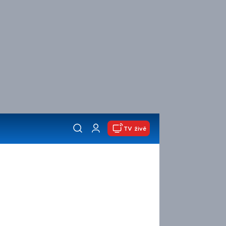
TV živě