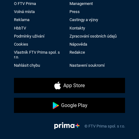
O FTV Prima
Management
Volná místa
Press
Reklama
Castingy a výzvy
HbbTV
Kontakty
Podmínky užívání
Zpracování osobních údajů
Cookies
Nápověda
Vlastník FTV Prima spol. s
Redakce
r.o.
Nahlásit chybu
Nastavení soukromí
App Store
Google Play
© FTV Prima spol. s r.o.