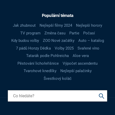
Populární témata
Jak zhubnout
Nejlepší filmy 2024
Nejlepší horory
TV program
Změna času
Partie
Počasí
Kdy budou volby
ZOO Nové začátky
Auto – katalog
7 pádů Honzy Dědka
Volby 2025
Svařené víno
Tatarák podle Pohlreicha
Aloe vera
Pěstování lichořeřišnice
Výpočet ascendentu
Tvarohové knedlíky
Nejlepší palačinky
Švestkový koláč