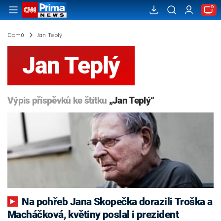
Domů
Jan Teplý
Jan Teplý
Výpis příspěvků ke štítku
„Jan Teplý“
Na pohřeb Jana Skopečka dorazili Troška a
Macháčková, květiny poslal i prezident