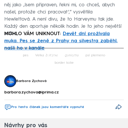
něj jako ‚Jsem připraven, řekni mi, co chceš, abych
našel, protože chci pracovat‘,“ vysvětlila
Hewlettová. A není divu, že to Harveymu tak jde.
Každý den aportuje několik hodin. Je to jeho největší
záliba.
MOHLO VÁM UNIKNOUT:
Devět dní prožívala
muka. Pes se ženě z Prahy na silvestra zaběhl,
našli ho v kanále
Failed to fetch
pes
Velká Británie
genialita
psí plemeno
border kolie
Barbora Zychová
barbora.zychova@iprima.cz
Pro tento článek jsou komentáře vypnuté
Návrhy pro vás