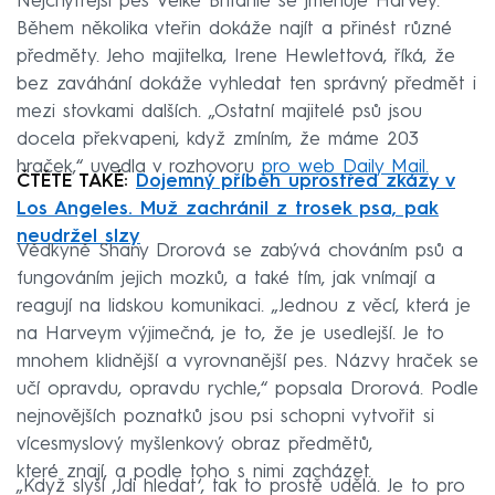
Nejchytřejší pes Velké Británie se jmenuje Harvey.
Během několika vteřin dokáže najít a přinést různé
předměty. Jeho majitelka, Irene Hewlettová, říká, že
bez zaváhání dokáže vyhledat ten správný předmět i
mezi stovkami dalších. „Ostatní majitelé psů jsou
docela překvapeni, když zmíním, že máme 203
hraček,“ uvedla v rozhovoru
pro web Daily Mail.
ČTĚTE TAKÉ:
Dojemný příběh uprostřed zkázy v
Los Angeles. Muž zachránil z trosek psa, pak
neudržel slzy
Vědkyně Shany Drorová se zabývá chováním psů a
fungováním jejich mozků, a také tím, jak vnímají a
reagují na lidskou komunikaci. „Jednou z věcí, která je
na Harveym výjimečná, je to, že je usedlejší. Je to
mnohem klidnější a vyrovnanější pes. Názvy hraček se
učí opravdu, opravdu rychle,“ popsala Drorová. Podle
nejnovějších poznatků jsou psi schopni vytvořit si
vícesmyslový myšlenkový obraz předmětů,
které znají, a podle toho s nimi zacházet.
„Když slyší ‚Jdi hledat‘, tak to prostě udělá. Je to pro