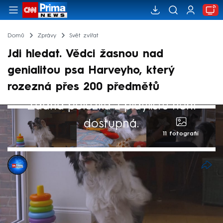
Domů
Zprávy
Svět zvířat
Jdi hledat. Vědci žasnou nad
genialitou psa Harveyho, který
rozezná přes 200 předmětů
Žádná položka z playlistu není
dostupná.
11 fotografií
Barbora Zychová
19. led 2025, 10:26
Pejskaři jsou ohromeni geniální šestiletou
border kolií z Velké Británie. Stačí jen