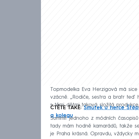
Topmodelka Eva Herzigová má sice st
vzácně. „Rodiče, sestra a bratr teď
s těmi dětmi taková složitá produkce
ČTĚTE TAKÉ:
Smutek u herce Štěp
a kolegu
Summit jednoho z módních časopisů v
tady mám hodně kamarádů, takže se r
je Praha krásná. Opravdu, vždycky m