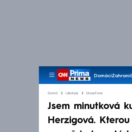
Domácí
Zahranič
Pořady
Domů
Lifestyle
ShowTime
Jsem minutková ku
Herzigová. Kterou 