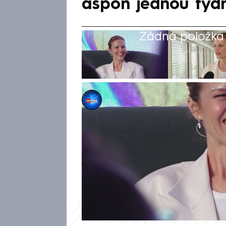
aspoň jednou týd
Žádná položka z
Barbara Kirchnerová
12. čvn 2025, 09:06
Jestli je někdo skutečnou hvě
Herzigová. Marilyn Monroe Vý
jí přezdívá, žije dlouhodobě 
však podařilo zastihnout v Pr
obyčejných věcech – například