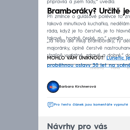
připravila a jsem tady,“ uvedla.
Bramboráky? Určitě j
Při zmínce o gulášové polévce to zně
taková minutková kuchařka, nedělá
ráda, když je to čerstvé, je to hlavn
takové... hodně české, no,“ uvedla.
„Já teda ale miluji bramboráky, ty d
majoránky, úplně čerstvě nastrouhané
strašně vydatné, zdravé a dobré,“ d
MOHLO VÁM UNIKNOUT:
Lunetic je
proběhnou oslavy 30 let na scén
Fa
celebrity
Praha
s
Barbara Kirchnerová
Pro tento článek jsou komentáře vypnuté
Návrhy pro vás