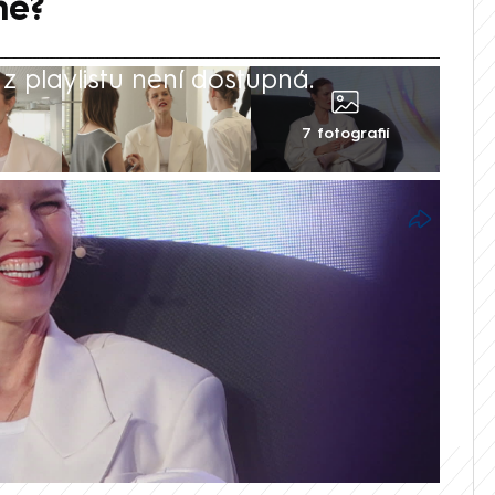
ně?
 playlistu není dostupná.
7 fotografií
zdou světového modelingu, je to Eva
chodu anebo taky Miss Wonderbra, jak se
v zahraničí. Redakci CNN Prima NEWS se jí
aze, v rozhovoru se rozpovídala o
 o české kuchyni.