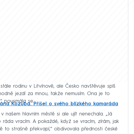
ále rodinu v Litvínově, ale Česko navštěvuje spíš
 hodně jezdí za mnou, takže nemusím. Ona je to
,“ pousmála se.
ána Kozuba. Přišel o svého blízkého kamaráda
 našem hlavním městě si ale ujít nenechala. „Já
áda vracím. A pokaždé, když se vracím, zírám, jak
ě to strašně překvapí,“ obdivovala přednosti české