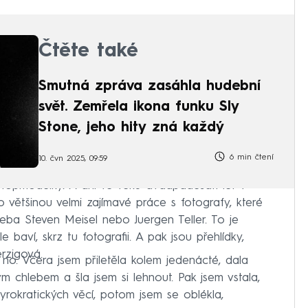
Čtěte také
Smutná zpráva zasáhla hudební
svět. Zemřela ikona funku Sly
Stone, jeho hity zná každý
6 min čtení
10. čvn 2025, 09:59
 topmodelky. A ani ve věku dvaapadesáti let v
 většinou velmi zajímavé práce s fotografy, které
 Třeba Steven Meisel nebo Juergen Teller. To je
 baví, skrz tu fotografii. A pak jsou přehlídky,
erzigová.
 no. Včera jsem přiletěla kolem jedenácté, dala
 chlebem a šla jsem si lehnout. Pak jsem vstala,
byrokratických věcí, potom jsem se oblékla,