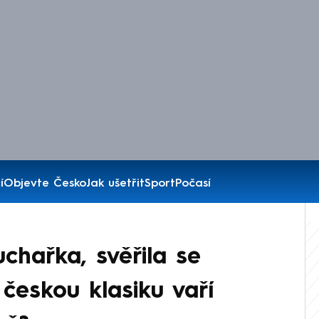
í
Objevte Česko
Jak ušetřit
Sport
Počasí
chařka, svěřila se
českou klasiku vaří