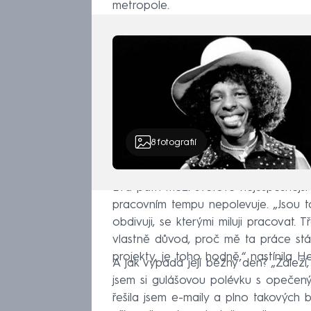
metropole.
8
fotografií
Eva patří mezi světově nejúspěšnější
pracovním tempu nepolevuje. „Jsou to
obdivuji, se kterými miluji pracovat.
vlastně důvod, proč mě ta práce stále
projekty, je toho hodně,“ nastínila H
A jak vypadá její běžný den? „Záleží,
jsem si gulášovou polévku s opečeným
řešila jsem e-maily a plno takových 