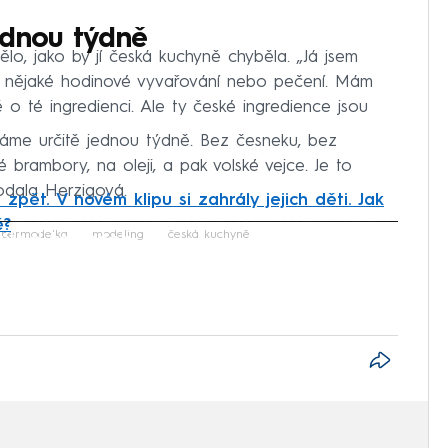
ednou týdně
lo, jako by jí česká kuchyně chyběla. „Já jsem
m nějaké hodinové vyvařování nebo pečení. Mám
ě o té ingredienci. Ale ty české ingredience jsou
ěláme určitě jednou týdně. Bez česneku, bez
 brambory, na oleji, a pak volské vejce. Je to
odala Herzigová.
 zpět. V novém klipu si zahrály jejich děti. Jak
ě?
iled to fetch
upermodelka
modeling
česká kuchyně