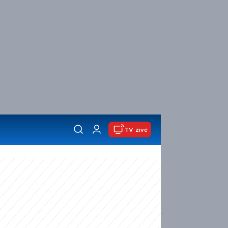
TV živě