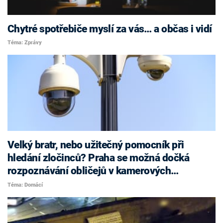
Chytré spotřebiče myslí za vás… a občas i vidí
Téma: Zprávy
Velký bratr, nebo užitečný pomocník při
hledání zločinců? Praha se možná dočká
rozpoznávání obličejů v kamerových
systémech
Téma: Domácí