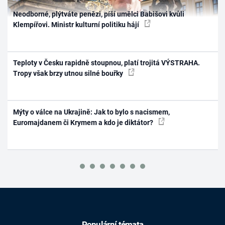
Neodborné, plýtváte penězi, píší umělci Babišovi kvůli
Klempířovi. Ministr kulturní politiku hájí
Teploty v Česku rapidně stoupnou, platí trojitá VÝSTRAHA.
Tropy však brzy utnou silné bouřky
Mýty o válce na Ukrajině: Jak to bylo s nacismem,
Euromajdanem či Krymem a kdo je diktátor?
Populární témata