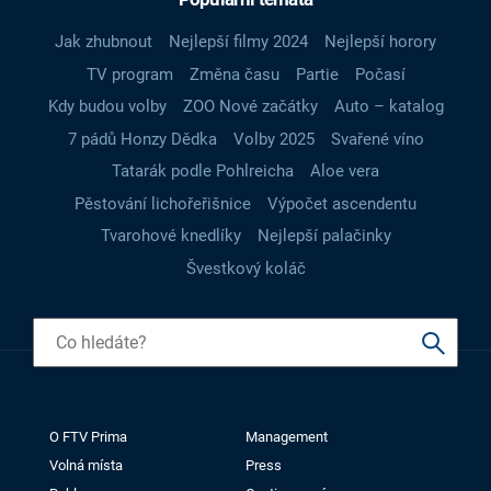
Jak zhubnout
Nejlepší filmy 2024
Nejlepší horory
TV program
Změna času
Partie
Počasí
Kdy budou volby
ZOO Nové začátky
Auto – katalog
7 pádů Honzy Dědka
Volby 2025
Svařené víno
Tatarák podle Pohlreicha
Aloe vera
Pěstování lichořeřišnice
Výpočet ascendentu
Tvarohové knedlíky
Nejlepší palačinky
Švestkový koláč
O FTV Prima
Management
Volná místa
Press