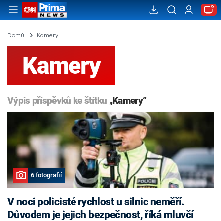
Domů
Kamery
Kamery
Výpis příspěvků ke štítku
„Kamery“
6 fotografií
V noci policisté rychlost u silnic neměří.
Důvodem je jejich bezpečnost, říká mluvčí