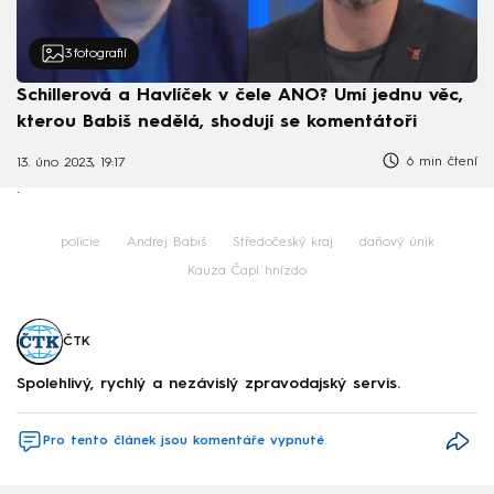
3
fotografií
Schillerová a Havlíček v čele ANO? Umí jednu věc,
kterou Babiš nedělá, shodují se komentátoři
6 min čtení
13. úno 2023, 19:17
.
policie
Andrej Babiš
Středočeský kraj
daňový únik
Kauza Čapí hnízdo
ČTK
Spolehlivý, rychlý a nezávislý zpravodajský servis.
Pro tento článek jsou komentáře vypnuté