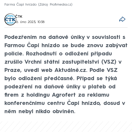
Farma Čapí hnízdo
Zdroj: Profimedia.cz
ČTK
16. úno 2023, 10:38
Podezřením na daňové úniky v souvislosti s
Farmou Čapí hnízdo se bude znovu zabývat
policie. Rozhodnutí o odložení případu
zrušilo Vrchní státní zastupitelství (VSZ) v
Praze, uvedl web Aktuálně.cz. Podle VSZ
bylo odložení předčasné. Případ se týká
podezření na daňové úniky u plateb od
firem z holdingu Agrofert za reklamu
konferenčnímu centru Čapí hnízdo, dosud v
něm nebyl nikdo obviněn.