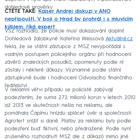
dohledové prověrky.
ČTĚTE TAKÉ:
Kaiser Andrej diskuzi v ANO
nepřipouští. V boji o Hrad by prohrál i s mluvícím
kýblem, říká expert
VSZ rozhodlo, že policie musí dokazování doplnit.
Dohledová žalobkyně Kateřina Weissová
Aktuálně.cz
řekla, že se státní zástupce z MSZ nevypořádal s
vadným postupem policejního orgánu při hodnocení
závěrů znaleckých posudků, opomenuty podle ní
zůstaly i některé důkazy. Významné podle státní
zástupkyně bude i hodnocení Odvolacího finančního
ředitelství.
V reklamní větvi případu se policisté zabývají
podezřením, že suma 272 milionů korun v letech 2010
až 2013 ve skutečnosti nešla na reklamu, ale
pomáhala Čapímu hnízdu splácet úvěr a společnosti
Agrofert snížit si daně. Platby za reklamu byly podle
podezření buď fiktivní, nebo předražené. Podle nyní
zrušeného rozhodnutí MSZ ale z důkazů mimo jiné