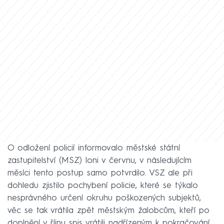
O odložení policií informovalo městské státní
zastupitelství (MSZ) loni v červnu, v následujícím
měsíci tento postup samo potvrdilo. VSZ ale při
dohledu zjistilo pochybení policie, které se týkalo
nesprávného určení okruhu poškozených subjektů,
věc se tak vrátila zpět městským žalobcům, kteří po
doplnění v říjnu spis vrátili nadřízeným k pokračování