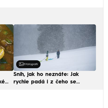
31
fotografií
Sníh, jak ho neznáte: Jak
ké
rychle padá i z čeho se
ská
skládá. A vločky nejsou bílé