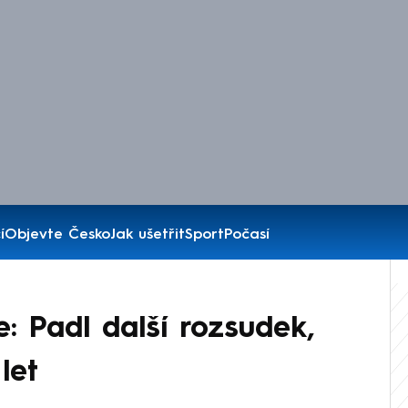
í
Objevte Česko
Jak ušetřit
Sport
Počasí
: Padl další rozsudek,
let