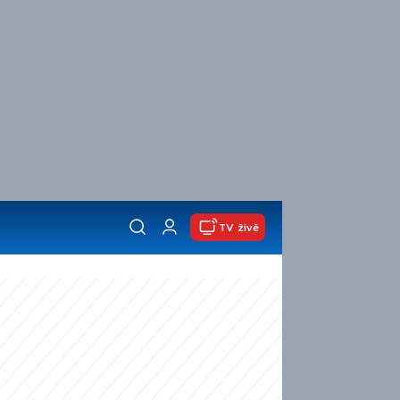
TV živě