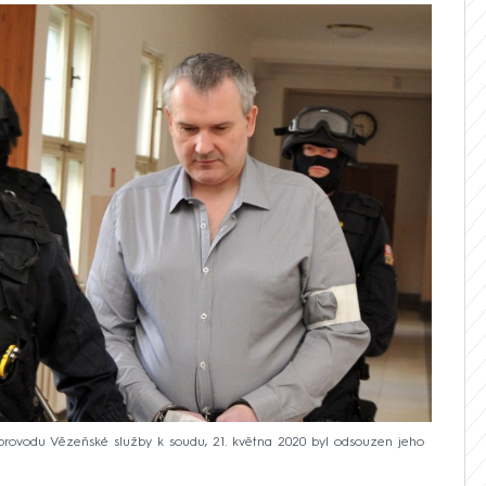
doprovodu Vězeňské služby k soudu, 21. května 2020 byl odsouzen jeho