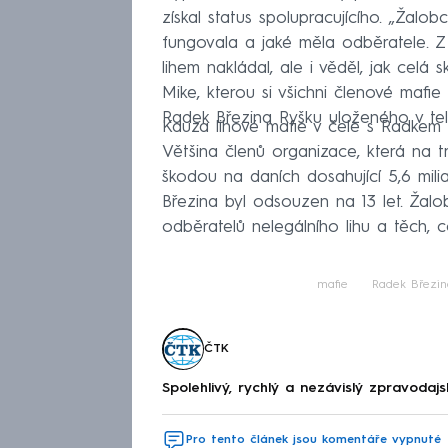
získal status spolupracujícího. „Žal
fungovala a jaké měla odběratele. Z 
lihem nakládal, ale i věděl, jak celá 
Mike, kterou si všichni členové mafi
Radek Březina Ryšku uloženého v tel
Kauza lihové mafie v čele s Radkem
Většina členů organizace, která na t
škodou na daních dosahující 5,6 mil
Březina byl odsouzen na 13 let. Žalo
odběratelů nelegálního lihu a těch, c
mafie
Radek Březin
ČTK
Spolehlivý, rychlý a nezávislý zpravodajs
Pro tento článek jsou komentáře vypnuté