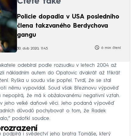
Čtěte také
Policie dopadla v USA posledního
člena takzvaného Berdychova
gangu
6 min čtení
30. dub 2020, 11:45
nikatele odebíral podle rozsudku v letech 2004 až
ezli nákladním autem do Opatovic dvakrát až třikrát
ení. Ryška u soudu vše popřel. Tvrdí, že se stal
proti němu vypovídal. Soud však Březinovu výpověď
a nepopírá, že má k obžalovanému negativní vztah.
 v jeho velké daňové věci. Jeho podaná výpověď
ásadních důvodů pochybovat o tom, že Radek
halo,“ podotkl soudce.
prozrazení
podpírá i svědectví jeho bratra Tomáše, který