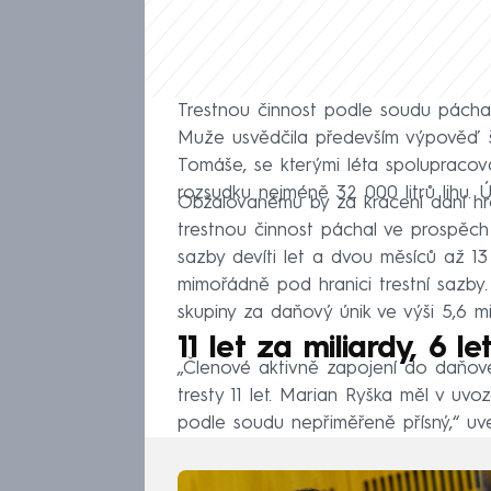
Trestnou činnost podle soudu páchal
Muže usvědčila především výpověď šé
Tomáše, se kterými léta spolupracov
rozsudku nejméně 32 000 litrů lihu. Ú
Obžalovanému by za krácení daní hro
trestnou činnost páchal ve prospěch
sazby devíti let a dvou měsíců až 13 
mimořádně pod hranici trestní sazby. 
skupiny za daňový únik ve výši 5,6 mi
11 let za miliardy, 6 le
„Členové aktivně zapojení do daňové
tresty 11 let. Marian Ryška měl v uvo
podle soudu nepřiměřeně přísný,“ uv