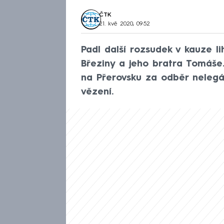
ČTK
21. kvě 2020, 09:52
Padl další rozsudek v kauze l
Březiny a jeho bratra Tomáše.
na Přerovsku za odběr nelegál
vězení.