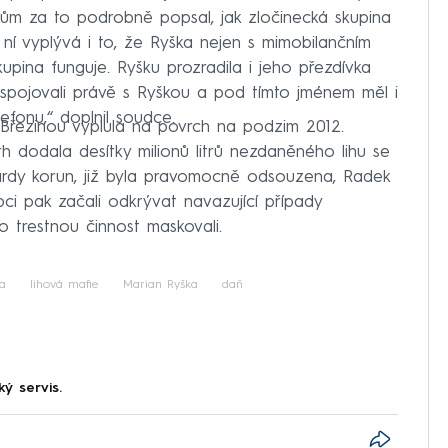
obcům za to podrobně popsal, jak zločinecká skupina
ní vyplývá i to, že Ryška nejen s mimobilančním
skupina funguje. Ryšku prozradila i jeho přezdívka
e spojovali právě s Ryškou a pod tímto jménem měl i
efonu,“ doplnil soudce.
 Březinou vyplula na povrch na podzim 2012.
rh dodala desítky milionů litrů nezdaněného lihu se
iardy korun, již byla pravomocně odsouzena, Radek
bci pak začali odkrývat navazující případy
o trestnou činnost maskovali.
a
lihová mafie
Marian Ryška
daň
ký servis.