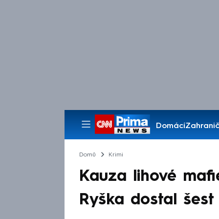
Domácí
Zahranič
Pořady
Domů
Krimi
Kauza lihové mafie
Ryška dostal šest 