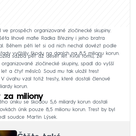
 ve prospěch organizované zločinecké skupiny.
fa lihové mafie Radka Březiny i jeho bratra
al. Během pěti let si od nich nechal dovézt podle
řady vyčíslily škodu na daních na 8,5 milionu korun.
zila sazba pět až deset let. Kvůli tomu, že
 organizované zločinecké skupiny, spadl do vyšší
let a čtyř měsíců. Soud mu tak uložil trest
V úvahu vzal totiž tresty, které dostali členové
liardy korun.
t za miliony
ho úniku se škodou 5,6 miliardy korun dostali
zovkách únik pouze 8,5 milionu korun. Trest by byl
edl soudce Martin Lýsek.