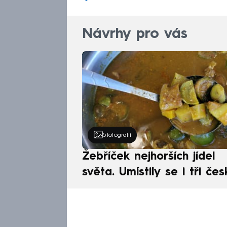
Návrhy pro vás
5
fotografií
Žebříček nejhorších jídel
světa. Umístily se i tři čes
pokrmy, vévodí skandináv
kuchyně