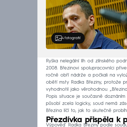
4
fotografií
Ryška nelegální líh od zlínského pod
2008. Březinovi spolupracovníci přiv
ročně obří nádrže a počkali na vylož
obětí msty Radka Březiny, protože 
vyhodnotil jako věrohodnou. „Březin
Popis situace je současně doznáním
působí zcela logicky, soud nemá z
Březina líčí to, jak to skutečně probí
Přezdívka přispěla k 
Výpověď Radka Březiny podle soudu 