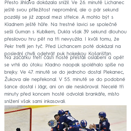
Přesto Jihlava dokázala snížil. Ve 26. minutě Lichanec
ještě svou příležitost neproměnil, ale o pár sekund
později se již zapsal mezi střelce. A mohlo být s
Kladnem ještě hůře. Na trestné lavici se společně
sešli Guman s Kubíkem, Dukla však 39 sekund dlouhou
přesilovou hru pět na tři nevyužila. I kvůli tomu, že
Pekr trefil jen tyč. Před Lichancem poté dokázal na
poslední chvíli odehrát puk hokejkou Košarišťan.
Na začátku třetí části hosté přestáli oslabení a opět
se vrhli do útoku. Kladno naopak spoléhalo spíše na
brejky. Ve 47. minutě se do jednoho dostal Plekanec,
Žukova ale nepřekonal. V 55. minutě se do podobné
šance dostal i Jágr, ani on ale neskóroval. Necelé tři
minuty před koncem hosté odvolali brankáře, místo
snížení však sami inkasovali.