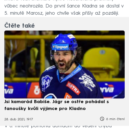
vůbec neohrozila. Do první šance Kladna se dostal v
5. minutě Marosz, jeho chvíle však přišly až později.
Čtěte také
Jsi kamarád Babiše. Jágr se ostře pohádal s
fanoušky kvůli výjimce pro Kladno
6 min čtení
28. dub 2021, 19:17
V 8. minutě pomohla domácím do vedení chyba