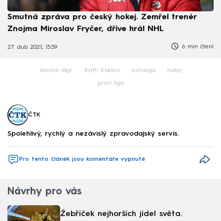
Smutná zpráva pro český hokej. Zemřel trenér
Znojma Miroslav Fryčer, dříve hrál NHL
6 min čtení
27. dub 2021, 15:59
Jaromír Jágr
Rytíři Kladno
extraliga
hokej
první liga
ČTK
Spolehlivý, rychlý a nezávislý zpravodajský servis.
Pro tento článek jsou komentáře vypnuté
Návrhy pro vás
Žebříček nejhorších jídel světa.