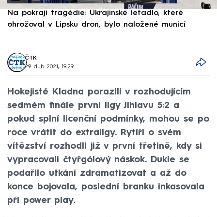
Na pokraji tragédie: Ukrajinské letadlo, které
P
ohrožoval v Lipsku dron, bylo naložené municí
e
ČTK
29. dub 2021, 19:29
Hokejisté Kladna porazili v rozhodujícím
sedmém finále první ligy Jihlavu 5:2 a
pokud splní licenční podmínky, mohou se po
roce vrátit do extraligy. Rytíři o svém
vítězství rozhodli již v první třetině, kdy si
vypracovali čtyřgólový náskok. Dukle se
podařilo utkání zdramatizovat a až do
konce bojovala, poslední branku inkasovala
při power play.