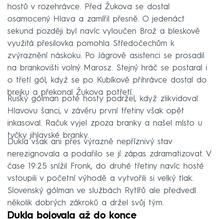
hostů v rozehrávce. Před Žukova se dostal
osamocený Hlava a zamířil přesně. O jedenáct
sekund později byl navíc vyloučen Brož a bleskově
využitá přesilovka pomohla Středočechům k
zvýraznění náskoku. Po Jágrově asistenci se prosadil
na brankovišti volný Marosz. Stejný hráč se postaral i
o třetí gól, když se po Kubíkově přihrávce dostal do
brejku a překonal Žukova potřetí.
Ruský gólman poté hosty podržel, když zlikvidoval
Hlavovu šanci, v závěru první třetiny však opět
inkasoval. Račuk vyjel zpoza branky a našel místo u
tyčky jihlavské branky.
Dukla však ani přes výrazně nepříznivý stav
nerezignovala a podařilo se jí zápas zdramatizovat. V
čase 19:25 snížil Fronk, do druhé třetiny navíc hosté
vstoupili v početní výhodě a vytvořili si velký tlak.
Slovenský gólman ve službách Rytířů ale předvedl
několik dobrých zákroků a držel svůj tým.
Dukla bojovala až do konce