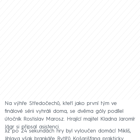
Na výhře Středočechů, kteří jako první tým ve
finálové sérii vyhráli doma, se dvěma góly podílel
útočník Rostislav Marosz. Hrající majitel Kladna Jaromír
Jágr si připsal asistenci.
Již po 24 sekundách hry byl vyloučen domácí Mikliš,
Jihlava však brankáře Rytířů Košarišťana prakticky