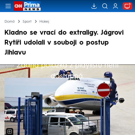
Domů
Sport
Hokej
Kladno se vrací do extraligy. Jágrovi
Rytíři udolali v souboji o postup
Jihlavu
Žádná položka z playlistu není
Výběr redakce
dostupná.