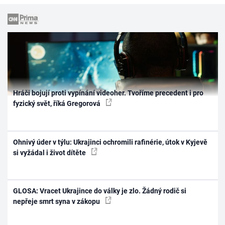
Hráči bojují proti vypínání videoher. Tvoříme precedent i pro
fyzický svět, říká Gregorová
Ohnivý úder v týlu: Ukrajinci ochromili rafinérie, útok v Kyjevě
si vyžádal i život dítěte
GLOSA: Vracet Ukrajince do války je zlo. Žádný rodič si
nepřeje smrt syna v zákopu