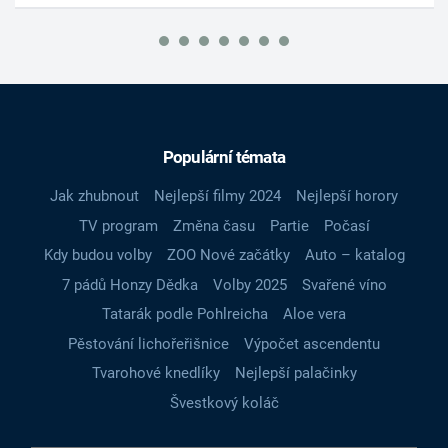
Populární témata
Jak zhubnout
Nejlepší filmy 2024
Nejlepší horory
TV program
Změna času
Partie
Počasí
Kdy budou volby
ZOO Nové začátky
Auto – katalog
7 pádů Honzy Dědka
Volby 2025
Svařené víno
Tatarák podle Pohlreicha
Aloe vera
Pěstování lichořeřišnice
Výpočet ascendentu
Tvarohové knedlíky
Nejlepší palačinky
Švestkový koláč