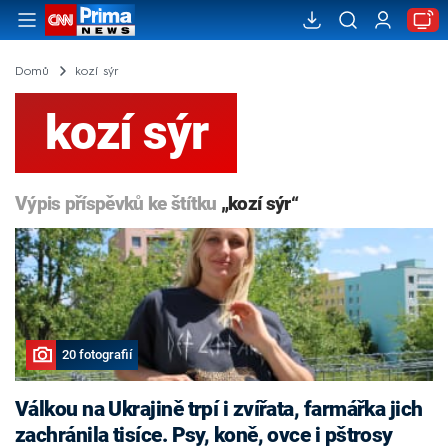
Domů
kozí sýr
kozí sýr
Výpis příspěvků ke štítku
„kozí sýr“
20 fotografií
Válkou na Ukrajině trpí i zvířata, farmářka jich
zachránila tisíce. Psy, koně, ovce i pštrosy