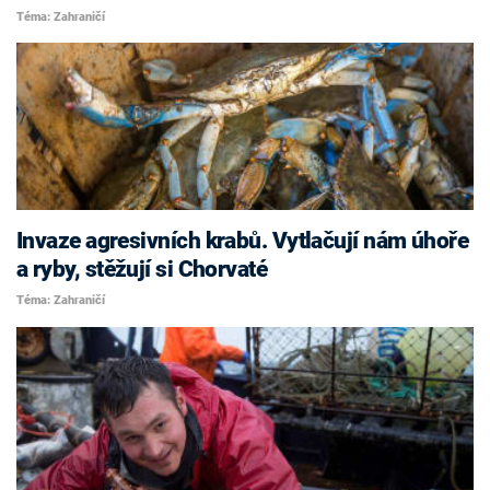
Téma: Zahraničí
Invaze agresivních krabů. Vytlačují nám úhoře
a ryby, stěžují si Chorvaté
Téma: Zahraničí