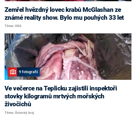
Zemřel hvězdný lovec krabů McGlashan ze
známé reality show. Bylo mu pouhých 33 let
Téma: USA
9 fotografií
Ve večerce na Teplicku zajistili inspektoři
stovky kilogramů mrtvých mořských
živočichů
Téma: Ústecký kraj