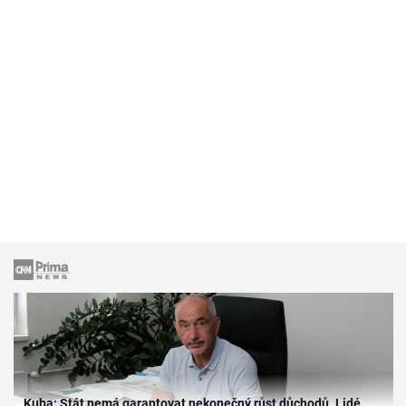
Kuba: Stát nemá garantovat nekonečný růst důchodů. Lidé