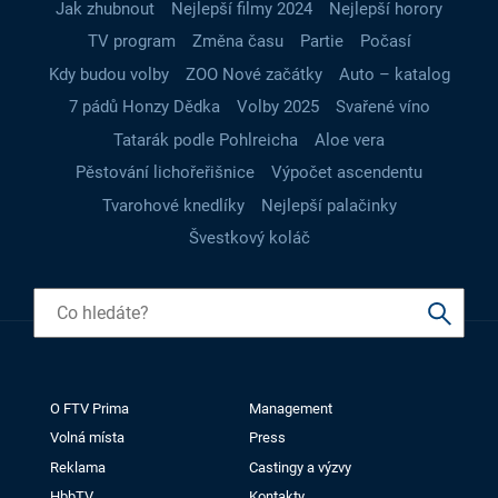
Jak zhubnout
Nejlepší filmy 2024
Nejlepší horory
TV program
Změna času
Partie
Počasí
Kdy budou volby
ZOO Nové začátky
Auto – katalog
7 pádů Honzy Dědka
Volby 2025
Svařené víno
Tatarák podle Pohlreicha
Aloe vera
Pěstování lichořeřišnice
Výpočet ascendentu
Tvarohové knedlíky
Nejlepší palačinky
Švestkový koláč
O FTV Prima
Management
Volná místa
Press
Reklama
Castingy a výzvy
HbbTV
Kontakty