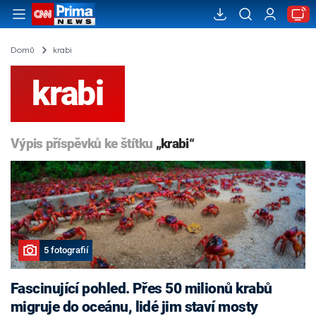
Domů
krabi
krabi
Výpis příspěvků ke štítku
„krabi“
5 fotografií
Fascinující pohled. Přes 50 milionů krabů
migruje do oceánu, lidé jim staví mosty