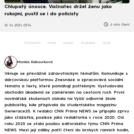
Chlupatý únosce. Vačnatec držel ženu jako
rukojmí, pustil se i do policisty
6 min čtení
16. lis 2021, 05:14
Tichomoří
moře
oceán
Austrálie
most
Monika Kabourková
Věnuje se převážně zdravotnickým tématům. Komunikuje s
dárcovskou platformou Znesnáze a zpracovává sociální
témata a texty, které pomáhají potřebným. Vystudovala
obchodní akademii se zaměřením na cestovní ruch. První
novinářské zkušenosti získala na Vyšší odborné škole
publicistiky, kde přispívala do studentského magazínu
Generace20. K redakci CNN Prima NEWS se připojila zprvu
jako stážistka, posléze jako redaktorka v roce 2020. Od
roku 2025 se stala posilou editorského týmu CNN Prima
NEWS. Mezi její záliby patří čtení do brzkých ranních hodin,