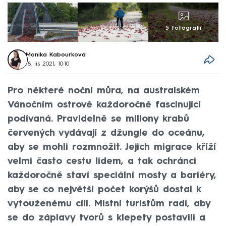
5 fotografií
Monika Kabourková
18. lis 2021, 10:10
Pro některé noční můra, na australském
Vánočním ostrově každoročně fascinující
podívaná. Pravidelně se miliony krabů
červených vydávají z džungle do oceánu,
aby se mohli rozmnožit. Jejich migrace kříží
velmi často cestu lidem, a tak ochránci
každoročně staví speciální mosty a bariéry,
aby se co největší počet korýšů dostal k
vytouženému cíli. Místní turistům radí, aby
se do záplavy tvorů s klepety postavili a