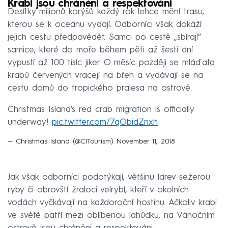
Krabi jsou chráněni a respektováni
Desítky milionů korýšů každý rok lehce mění trasu,
kterou se k oceánu vydají. Odborníci však dokáží
jejich cestu předpovědět. Samci po cestě „sbírají“
samice, které do moře během pěti až šesti dní
vypustí až 100 tisíc jiker. O měsíc později se mláďata
krabů červených vracejí na břeh a vydávají se na
cestu domů do tropického pralesa na ostrově.
Christmas Island’s red crab migration is officially
underway!
pic.twitter.com/7qObidZnxh
— Christmas Island (@CITourism)
November 11, 2018
Jak však odborníci podotýkají, většinu larev sežerou
ryby či obrovští žraloci velrybí, kteří v okolních
vodách vyčkávají na každoroční hostinu. Ačkoliv krabi
ve světě patří mezi oblíbenou lahůdku, na Vánočním