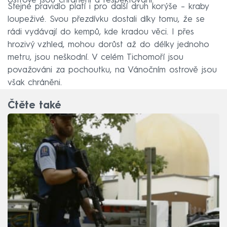
ostrově jsou chráněni a respektováni.
Stejné pravidlo platí i pro další druh korýše – kraby
loupeživé. Svou přezdívku dostali díky tomu, že se
rádi vydávají do kempů, kde kradou věci. I přes
hrozivý vzhled, mohou dorůst až do délky jednoho
metru, jsou neškodní. V celém Tichomoří jsou
považováni za pochoutku, na Vánočním ostrově jsou
však chráněni.
Čtěte také