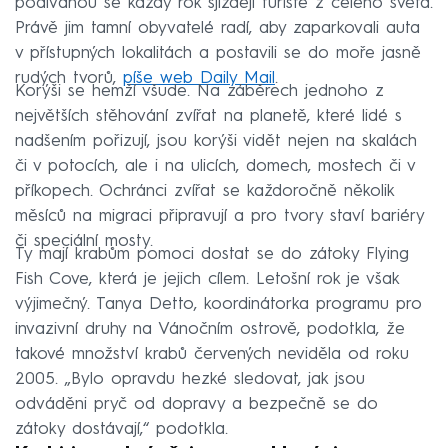
podívanou se každý rok sjíždějí turisté z celého světa.
Právě jim tamní obyvatelé radí, aby zaparkovali auta
v přístupných lokalitách a postavili se do moře jasně
rudých tvorů,
píše web Daily Mail
.
Korýši se hemží všude. Na záběrech jednoho z
největších stěhování zvířat na planetě, které lidé s
nadšením pořizují, jsou korýši vidět nejen na skalách
či v potocích, ale i na ulicích, domech, mostech či v
příkopech. Ochránci zvířat se každoročně několik
měsíců na migraci připravují a pro tvory staví bariéry
či speciální mosty.
Ty mají krabům pomoci dostat se do zátoky Flying
Fish Cove, která je jejich cílem. Letošní rok je však
výjimečný. Tanya Detto, koordinátorka programu pro
invazivní druhy na Vánočním ostrově, podotkla, že
takové množství krabů červených neviděla od roku
2005. „Bylo opravdu hezké sledovat, jak jsou
odváděni pryč od dopravy a bezpečně se do
zátoky dostávají,“ podotkla.