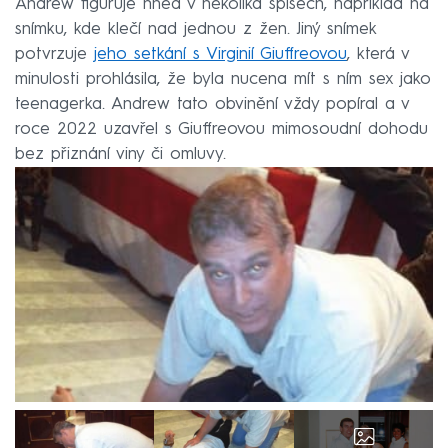
Andrew figuruje hned v několika spisech, například na
snímku, kde klečí nad jednou z žen. Jiný snímek
potvrzuje
jeho setkání s Virginií Giuffreovou
, která v
minulosti prohlásila, že byla nucena mít s ním sex jako
teenagerka. Andrew tato obvinění vždy popíral a v
roce 2022 uzavřel s Giuffreovou mimosoudní dohodu
bez přiznání viny či omluvy.