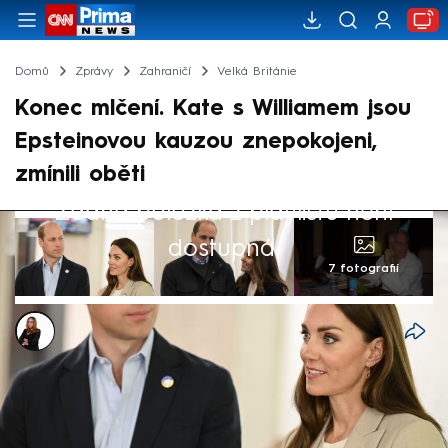
Domů
Zprávy
Zahraničí
Velká Británie
Konec mlčení. Kate s Williamem jsou
Epsteinovou kauzou znepokojeni,
zmínili oběti
Žádná položka z playlistu není
dostupná.
7 fotografií
Michaela Bartošová
Akt. 9. úno 2026, 11:21
• 9. úno 2026, 10:50
V době, kdy kauza sexuálního predátora
Jeffreyho Epsteina nabírá na obrátkách a