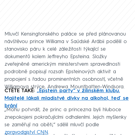
Mluvčí Kensingtonského paláce se před plánovanou
návštěvou prince Williama v Saúdské Arábii podělil o
stanovisko páru k celé záležitosti týkající se
dokumentů kolem Jeffreyho Epsteina. Složky
zveřejněné americkým ministerstvem spravedlnosti
podrobně popisují rozsah Epsteinových aktivit a
propojení s řadou prominentních osobností, včetně
Williamova strýce, Andrewa Mountbatten-Windsora.
ČTĚTE TAKÉ:
„Epstein party“ v žilinském klubu.
Majitelé lákali mladistvé dívky na alkohol, teď se
brání
„Mohu potvrdit, že princ a princezna byli hluboce
znepokojeni pokračujícími odhaleními. Jejich myšlenky
se zaměřují na oběti,“ sdělil mluvčí podle
zpravodajství CNN
.