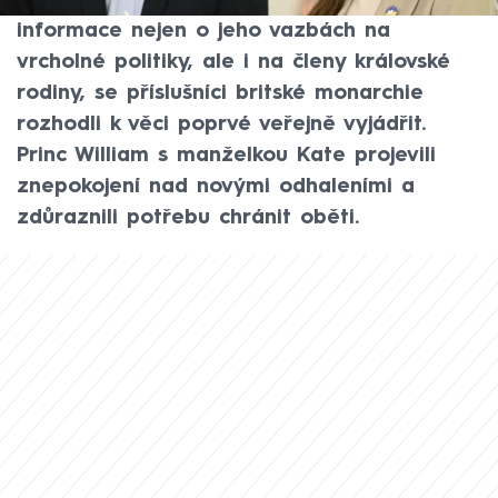
na povrch vyplouvají nové šokující
informace nejen o jeho vazbách na
vrcholné politiky, ale i na členy královské
rodiny, se příslušníci britské monarchie
rozhodli k věci poprvé veřejně vyjádřit.
Princ William s manželkou Kate projevili
znepokojení nad novými odhaleními a
zdůraznili potřebu chránit oběti.