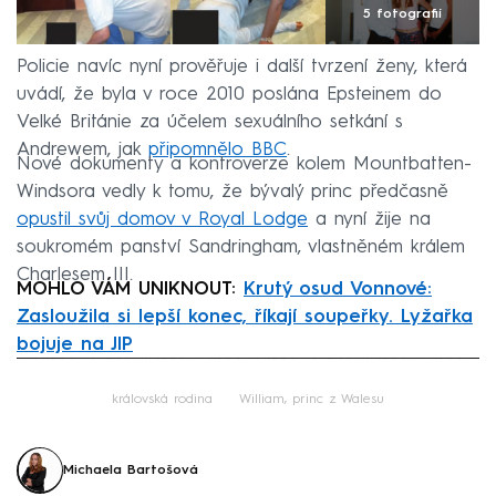
5 fotografií
Policie navíc nyní prověřuje i další tvrzení ženy, která
uvádí, že byla v roce 2010 poslána Epsteinem do
Velké Británie za účelem sexuálního setkání s
Andrewem, jak
připomnělo BBC
.
Nové dokumenty a kontroverze kolem Mountbatten-
Windsora vedly k tomu, že bývalý princ předčasně
opustil svůj domov v Royal Lodge
a nyní žije na
soukromém panství Sandringham, vlastněném králem
Charlesem III.
MOHLO VÁM UNIKNOUT:
Krutý osud Vonnové:
Zasloužila si lepší konec, říkají soupeřky. Lyžařka
bojuje na JIP
Failed to fetch
královská rodina
William, princ z Walesu
Michaela Bartošová