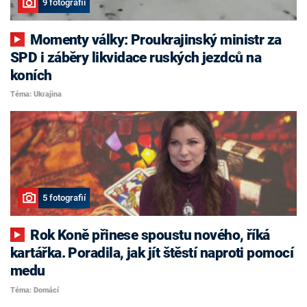
9 fotografií
Momenty války: Proukrajinský ministr za
SPD i záběry likvidace ruských jezdců na
koních
Téma: Ukrajina
5 fotografií
Rok Koně přinese spoustu nového, říká
kartářka. Poradila, jak jít štěstí naproti pomocí
medu
Téma: Domácí