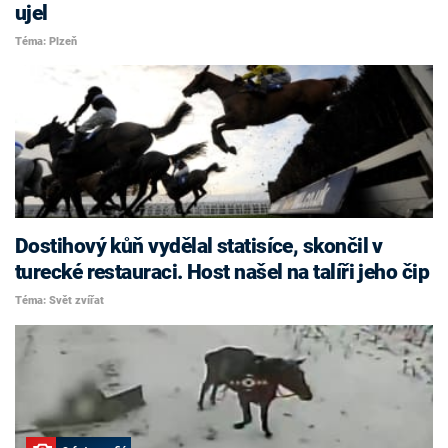
ujel
Téma: Plzeň
Dostihový kůň vydělal statisíce, skončil v
turecké restauraci. Host našel na talíři jeho čip
Téma: Svět zvířat