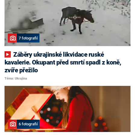
7 fotografií
Záběry ukrajinské likvidace ruské
kavalerie. Okupant před smrtí spadl z koně,
zvíře přežilo
Téma: Ukrajina
6 fotografií