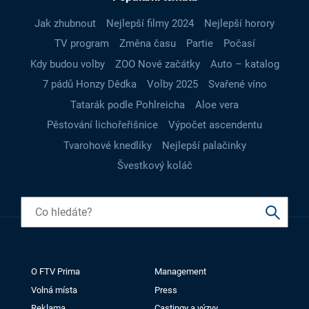
Jak zhubnout
Nejlepší filmy 2024
Nejlepší horory
TV program
Změna času
Partie
Počasí
Kdy budou volby
ZOO Nové začátky
Auto – katalog
7 pádů Honzy Dědka
Volby 2025
Svařené víno
Tatarák podle Pohlreicha
Aloe vera
Pěstování lichořeřišnice
Výpočet ascendentu
Tvarohové knedlíky
Nejlepší palačinky
Švestkový koláč
O FTV Prima
Management
Volná místa
Press
Reklama
Castingy a výzvy