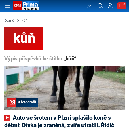
Domů
kůň
kůň
Výpis příspěvků ke štítku
„kůň“
8 fotografií
Auto se šrotem v Plzni splašilo koně s
dětmi: Dívka je zraněná, zvíře utratili. Řidič