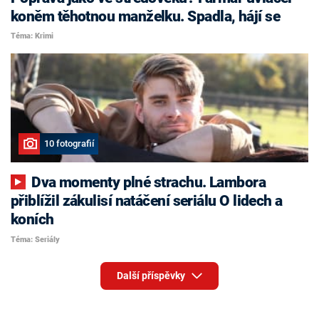
koněm těhotnou manželku. Spadla, hájí se
Téma: Krimi
10 fotografií
Dva momenty plné strachu. Lambora
přiblížil zákulisí natáčení seriálu O lidech a
koních
Téma: Seriály
Další příspěvky