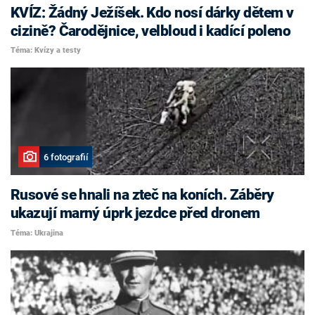
KVÍZ: Žádný Ježíšek. Kdo nosí dárky dětem v
cizině? Čarodějnice, velbloud i kadící poleno
Téma: Kvízy a testy
6 fotografií
Rusové se hnali na zteč na koních. Záběry
ukazují marný úprk jezdce před dronem
Téma: Ukrajina