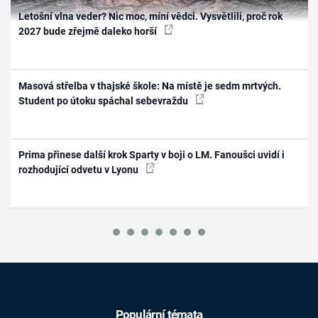
Letošní vlna veder? Nic moc, míní vědci. Vysvětlili, proč rok
2027 bude zřejmě daleko horší
Masová střelba v thajské škole: Na místě je sedm mrtvých.
Student po útoku spáchal sebevraždu
Prima přinese další krok Sparty v boji o LM. Fanoušci uvidí i
rozhodující odvetu v Lyonu
Populární témata