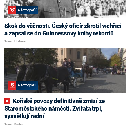
6 fotografií
Skok do věčnosti. Český oficír zkrotil vichřici
a zapsal se do Guinnessovy knihy rekordů
Téma: Historie
6 fotografií
Koňské povozy definitivně zmizí ze
Staroměstského náměstí. Zvířata trpí,
vysvětlují radní
Téma: Praha