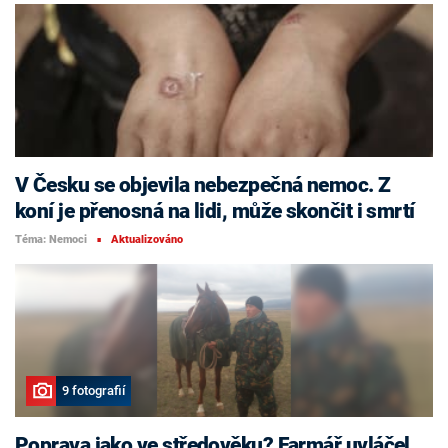
V Česku se objevila nebezpečná nemoc. Z
koní je přenosná na lidi, může skončit i smrtí
Téma: Nemoci
Aktualizováno
■
9 fotografií
Poprava jako ve středověku? Farmář uvláčel