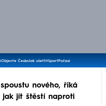
í
Objevte Česko
Jak ušetřit
Sport
Počasí
spoustu nového, říká
 jak jít štěstí naproti