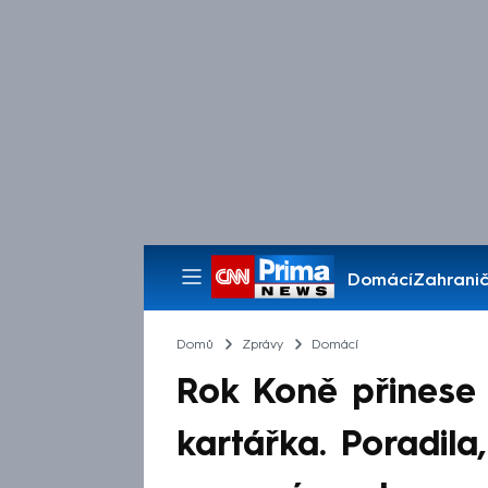
Domácí
Zahranič
Pořady
Domů
Zprávy
Domácí
Rok Koně přinese 
kartářka. Poradila,