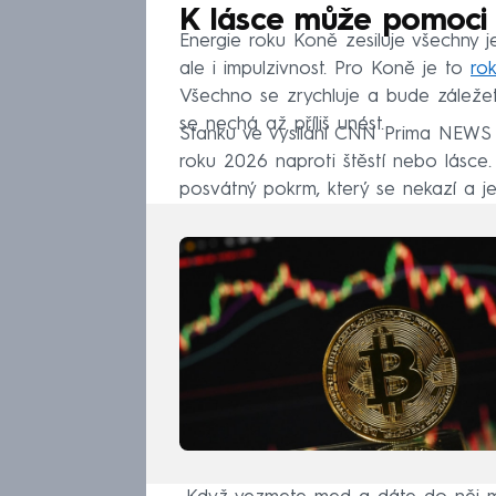
K lásce může pomoci
Energie roku Koně zesiluje všechny j
ale i impulzivnost. Pro Koně je to
rok
Všechno se zrychluje a bude záleže
se nechá až příliš unést.
Stanku ve vysílání CNN Prima NEWS 
roku 2026 naproti štěstí nebo lásce
posvátný pokrm, který se nekazí a j