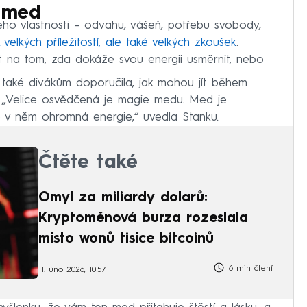
 med
eho vlastnosti – odvahu, vášeň, potřebu svobody,
 velkých příležitostí, ale také velkých zkoušek
.
t na tom, zda dokáže svou energii usměrnit, nebo
také divákům doporučila, jak mohou jít během
. „Velice osvědčená je magie medu. Med je
e v něm ohromná energie,“ uvedla Stanku.
Čtěte také
Omyl za miliardy dolarů:
Kryptoměnová burza rozeslala
místo wonů tisíce bitcoinů
6 min čtení
11. úno 2026, 10:57