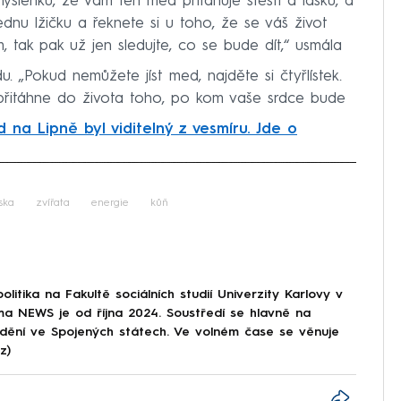
lenku, že vám ten med přitahuje štěstí a lásku, a
dnu lžičku a řeknete si u toho, že se váš život
 tak pak už jen sledujte, co se bude dít,“ usmála
 „Pokud nemůžete jíst med, najděte si čtyřlístek.
přitáhne do života toho, po kom vaše srdce bude
d na Lipně byl viditelný z vesmíru. Jde o
iled to fetch
ska
zvířata
energie
kůň
olitika na Fakultě sociálních studií Univerzity Karlovy v
a NEWS je od října 2024. Soustředí se hlavně na
 dění ve Spojených státech. Ve volném čase se věnuje
z)