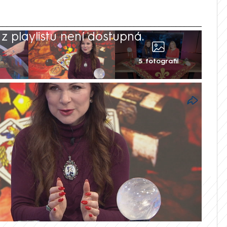
 playlistu není dostupná.
5 fotografií
spoustu nového, řekla ve vysílání CNN
anku. Ta také nabídla rovnou několik
naproti lásce i štěstí.