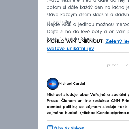
„Když vezmete med a dáte do něj myš
potom si dáte každý den na lačno je
stává každým dnem sladším a sladším,
se kartářka.
Nejde však o jedinou možnou metodu.
Dejte si ho do levé boty a on vám 
toužit,“ dodala Stanku.
MOHLO VÁM UNIKNOUT:
Zelený le
světově unikátní jev
Fa
příroda
lá
Michael Cardal
Michael studuje obor Veřejná a sociální p
Praze. Členem on-line redakce CNN Prim
domácí politiku, se zájmem sleduje také
zejména hudbě. (Michael.Cardal@iprima.c
Vstup do diskuze