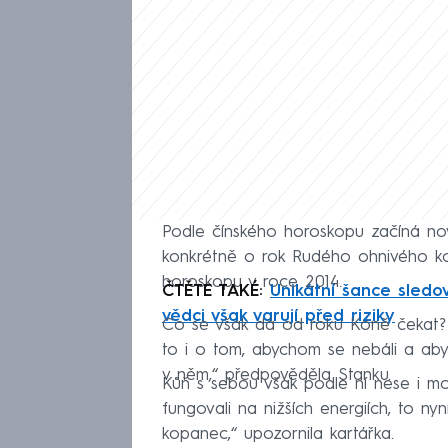
Podle čínského horoskopu začíná nov
konkrétně o rok Rudého ohnivého ko
horoskopu v roce 2014.
ČTĚTE TAKÉ:
Unikátní šance sledo
vědci však varují před riziky
Co se však dá od roku Koně čekat? „
to i o tom, abychom se nebáli a aby
v něm,“ předpověděla Stanku.
Kůň s sebou však podle ní nese i možn
fungovali na nižších energiích, to n
kopanec,“ upozornila kartářka.