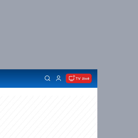
TV živě