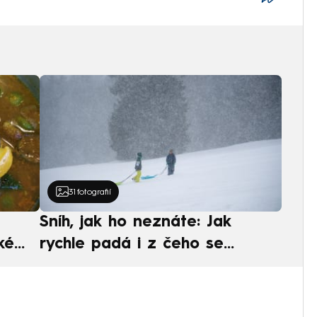
31
fotografií
Sníh, jak ho neznáte: Jak
ké
rychle padá i z čeho se
ská
skládá. A vločky nejsou bílé