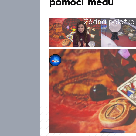
pomocí medu
Žádná položka z
Michael Cardal
15. úno 2026, 07:47
Nastávající rok Koně přinese 
Prima NEWS kartářka Helen St
metod, jak lze jít v roce 2026 