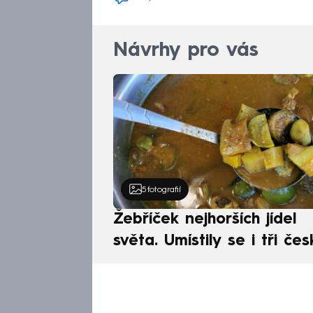
Návrhy pro vás
5
fotografií
Žebříček nejhorších jídel
světa. Umístily se i tři čes
pokrmy, vévodí skandináv
kuchyně