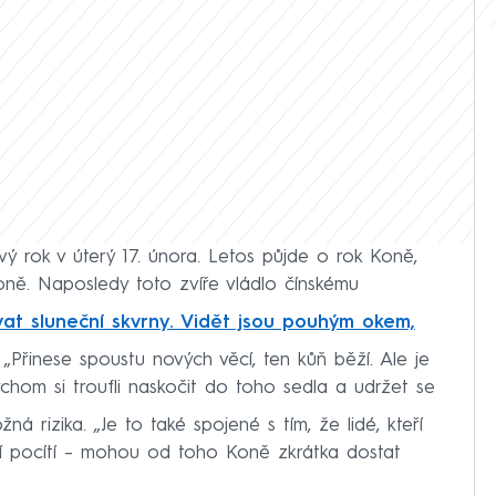
ý rok v úterý 17. února. Letos půjde o rok Koně,
ně. Naposledy toto zvíře vládlo čínskému
vat sluneční skvrny. Vidět jsou pouhým okem,
Přinese spoustu nových věcí, ten kůň běží. Ale je
chom si troufli naskočit do toho sedla a udržet se
á rizika. „Je to také spojené s tím, že lidé, kteří
yní pocítí – mohou od toho Koně zkrátka dostat