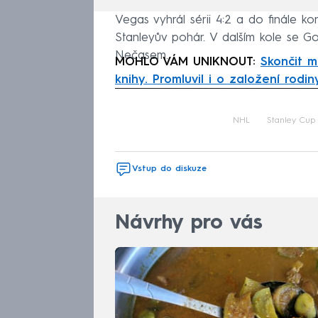
Vegas vyhrál sérii 4:2 a do finále k
Stanleyův pohár. V dalším kole se G
Nečasem.
MOHLO VÁM UNIKNOUT:
Skončit m
knihy. Promluvil i o založení rodin
Fa
NHL
Stanley Cup
Vstup do diskuze
Návrhy pro vás