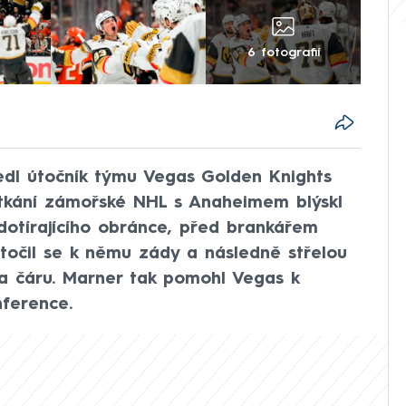
6 fotografií
dl útočník týmu Vegas Golden Knights
 utkání zámořské NHL s Anaheimem blýskl
dotírajícího obránce, před brankářem
točil se k němu zády a následně střelou
a čáru. Marner tak pomohl Vegas k
nference.