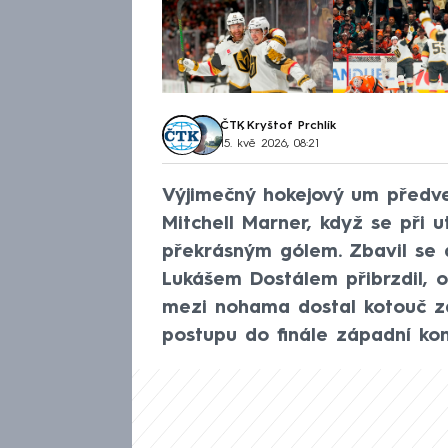
ČTK
,
Kryštof Prchlík
15. kvě 2026, 08:21
Výjimečný hokejový um předve
Mitchell Marner, když se při
překrásným gólem. Zbavil se 
Lukášem Dostálem přibrzdil, o
mezi nohama dostal kotouč z
postupu do finále západní ko