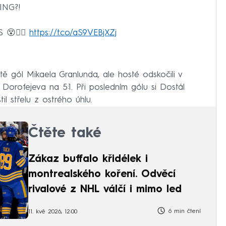
ING?!
😵😮‍💨
https://t.co/aS9VEBjXZj
tě gól Mikaela Granlunda, ale hosté odskočili v
 Dorofejeva na 5:1. Při posledním gólu si Dostál
il střelu z ostrého úhlu.
Čtěte také
Zákaz buffalo křidélek i
montrealského koření. Odvěcí
rivalové z NHL válčí i mimo led
6 min čtení
11. kvě 2026, 12:00