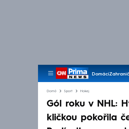
Domácí
Zahranič
Pořady
Domů
Sport
Hokej
Gól roku v NHL: 
kličkou pokořila 