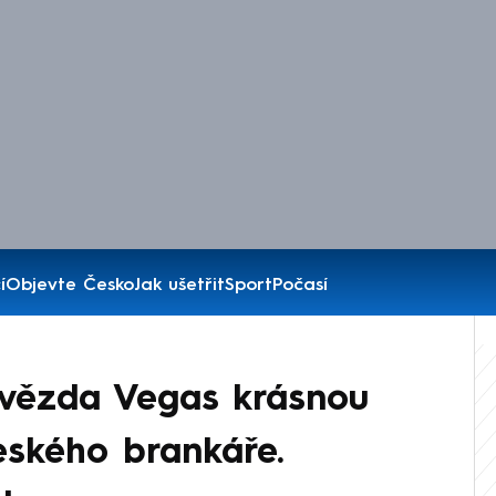
í
Objevte Česko
Jak ušetřit
Sport
Počasí
Hvězda Vegas krásnou
českého brankáře.