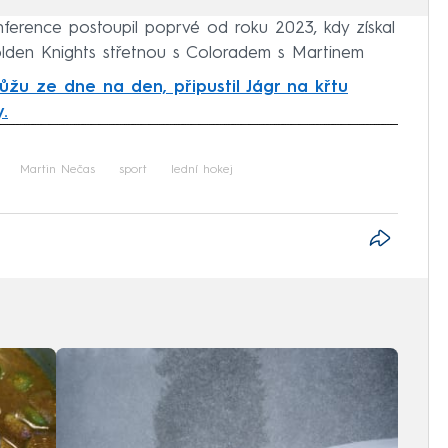
onference postoupil poprvé od roku 2023, kdy získal
olden Knights střetnou s Coloradem s Martinem
ůžu ze dne na den, připustil Jágr na křtu
y.
iled to fetch
Martin Nečas
sport
lední hokej