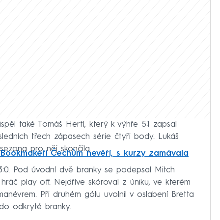
pěl také Tomáš Hertl, který k výhře 5:1 zapsal
osledních třech zápasech série čtyři body. Lukáš
 sezona pro něj skončila.
: Bookmakeři Čechům nevěří, s kurzy zamávala
 3:0. Pod úvodní dvě branky se podepsal Mitch
hráč play off. Nejdříve skóroval z úniku, ve kterém
anévrem. Při druhém gólu uvolnil v oslabení Bretta
 do odkryté branky.