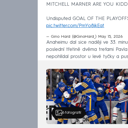
MITCHELL MARNER ARE YOU KIDD
Undisputed GOAL OF THE PLAYOFFS 
pic.twitter.com/PmYo8ikEat
— Gino Hard (@GinoHard_)
May 15, 2026
Anaheimu dal sice naději ve 33. minu
poslední třetině dvěma trefami Pavla
nepohlídal prostor u levé tyčky a pust
6
fotografií