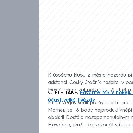
K úspěchu klubu z města hazardu přis
asistenci. Český útočník nasbíral v p
Dostál inkasoval pětkrát z 21 střel a
ČTĚTE TAKÉ:
Favorité MS v hokeji
účast velké hvězdy
Hráči Vegas vedli po úvodní třetině
Marner, se 16 body nejproduktivnější 
obelstil Dostála nezapomenutelným m
Howdena, jenž akci zakončil střelou