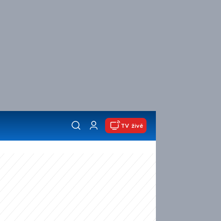
TV živě