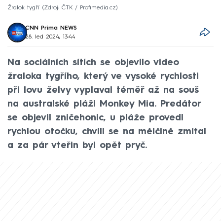
Žralok tygří
Zdroj: ČTK / Profimedia.cz
CNN Prima NEWS
28. led 2024, 13:44
Na sociálních sítích se objevilo video
žraloka tygřího, který ve vysoké rychlosti
při lovu želvy vyplaval téměř až na souš
na australské pláži Monkey Mia. Predátor
se objevil zničehonic, u pláže provedl
rychlou otočku, chvíli se na mělčině zmítal
a za pár vteřin byl opět pryč.