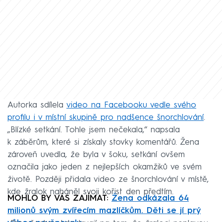
Autorka sdílela
video na Facebooku vedle svého
profilu i v místní skupině pro nadšence šnorchlování
.
„Blízké setkání. Tohle jsem nečekala,“ napsala
k záběrům, které si získaly stovky komentářů. Žena
zároveň uvedla, že byla v šoku, setkání ovšem
označila jako jeden z nejlepších okamžiků ve svém
životě. Později přidala video ze šnorchlování v místě,
kde žralok naháněl svoji kořist den předtím.
MOHLO BY VÁS ZAJÍMAT:
Žena odkázala 64
milionů svým zvířecím mazlíčkům. Děti se jí prý