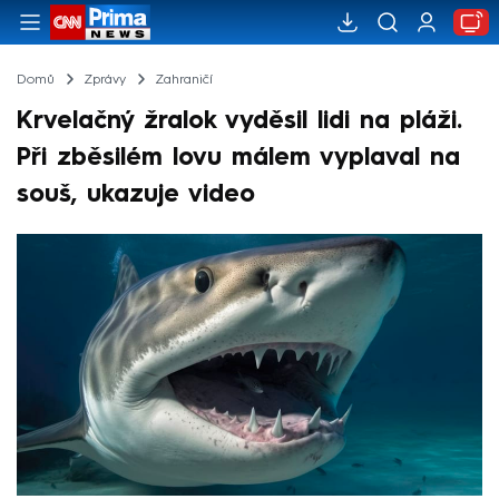
Domů
Zprávy
Zahraničí
Krvelačný žralok vyděsil lidi na pláži.
Při zběsilém lovu málem vyplaval na
souš, ukazuje video